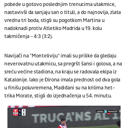
pobede u gotovo poslednjim trenucima utakmice,
nastavivši da sanjaju san o tituli, a do najnovija, zlata
vredna tri boda, stigli su pogotkom Martina u
nadoknadi protiv Atletiko Madrida u 19. kolu
takmičenja - 4:3 (3:2).
Navijači na "Monteliviju" imali su prilike da gledaju
neverovatnu utakmicu, sa pregršt šansi i golova, a na
sreću većine stadiona, na kraju se radovala ekipa iz
Katalonije. Iako je Đirona imala prednost od dva gola
u finišu poluvremena, Madiđani su na krilima het-
trika Morate, stigli do izjednačenja u 54. minutu.