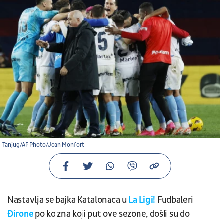
Tanjug/AP Photo/Joan Monfort
Nastavlja se bajka Katalonaca u
La Ligi!
Fudbaleri
Đirone
po ko zna koji put ove sezone, došli su do