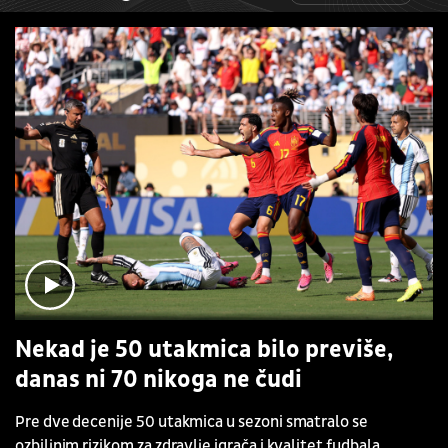
Nekad je 50 utakmica bilo previše,
danas ni 70 nikoga ne čudi
Pre dve decenije 50 utakmica u sezoni smatralo se
ozbiljnim rizikom za zdravlje igrača i kvalitet fudbala.