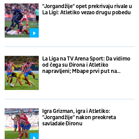
"Jorgandžije" opet prekrivaju rivale u
La Ligi: Atletiko vezao drugu pobedu
La Liga na TV Arena Sport: Da vidimo
od čega su Đirona i Atletiko
napravljeni; Mbape prvi put na
"Bernabeuu"
Igra Grizman, igra i Atletiko:
"Jorgandžije" nakon preokreta
savladale Đironu