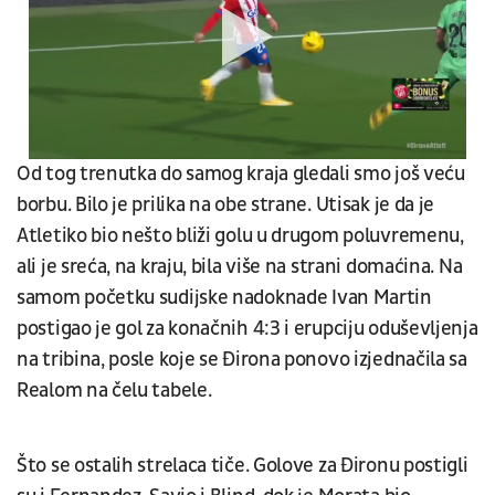
Od tog trenutka do samog kraja gledali smo još veću
borbu. Bilo je prilika na obe strane. Utisak je da je
Atletiko bio nešto bliži golu u drugom poluvremenu,
ali je sreća, na kraju, bila više na strani domaćina. Na
samom početku sudijske nadoknade Ivan Martin
postigao je gol za konačnih 4:3 i erupciju oduševljenja
na tribina, posle koje se Đirona ponovo izjednačila sa
Realom na čelu tabele.
Što se ostalih strelaca tiče. Golove za Đironu postigli