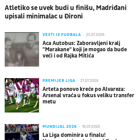
Atletiko se uvek budi u finišu, Madriđani
upisali minimalac u Đironi
VESTI IZ FUDBALA
25.07.2026
Aca Autobus: Zaboravljeni kralj
"Marakane" koji je mogao da bude
veći i od Rajka Mitića
PREMIJER LIGA
21.07.2026
Arteta ponovo kreće po Alvareza:
Arsenal vraća u fokus veliku transfer
metu
MUNDIJAL 2026
16.07.2026
La Liga dominira u finalu!