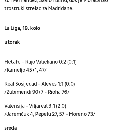
su i Fernandez, Savio i Blind, dok je Morata bio
trostruki strelac za Madriđane.
La Liga, 19. kolo
utorak
Hetafe – Rajo Valjekano 0:2 (0:1)
/Kameljo 45+1, 47/
Real Sosijedad – Aleves 1:1 (0:0)
/Zubimendi 90+7 - Rioha 76/
Valensija – Viljareal 3:1 (2:0)
/Jaremčuk 4, Pepelu 27, 57 - Moreno 73/
sreda