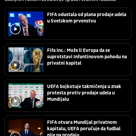
FIFA odustala od plana prodaje udela
u Svetskom prvenstvu
Fifa Inc.: Može li Evropa da se
suprotstavi Infantinovom pohodu na
privatni kapital
UEFA bojkotuje takmičenja u znak
protesta protiv prodaje udela u
Mundijalu
FIFA otvara Mundijal privatnom
kapitalu, UEFA poručuje da fudbal
nije na prodaju