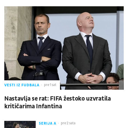
VESTI IZ FUDBALA
pre 1 sat
Nastavlja se rat: FIFA žestoko uzvratila
kritičarima Infantina
SERIJA A
pre 2 sata