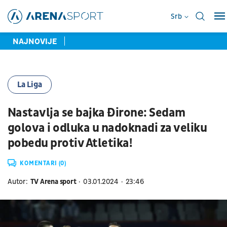
Srb
NAJNOVIJE
La Liga
Nastavlja se bajka Đirone: Sedam
golova i odluka u nadoknadi za veliku
pobedu protiv Atletika!
KOMENTARI (0)
Autor:
TV Arena sport
03.01.2024
23:46