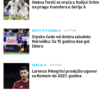
Aleksa Terzić se vraća u Italiju! Srbin
na pragu transfera u Seriju A
VESTI IZ FUDBALA
pre 11 sati
Srpsko čudo od deteta zaludelo
Norvešku: Sa 15 godina dao gol
lideru
SERIJA A
pre 11 sati
Lorenco Pelegrini produžio ugovor
sa Romom do 2027. godine