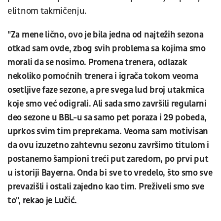
elitnom takmičenju.
"Za mene lično, ovo je bila jedna od najtežih sezona
otkad sam ovde, zbog svih problema sa kojima smo
morali da se nosimo. Promena trenera, odlazak
nekoliko pomoćnih trenera i igrača tokom veoma
osetljive faze sezone, a pre svega lud broj utakmica
koje smo već odigrali. Ali sada smo završili regularni
deo sezone u BBL-u sa samo pet poraza i 29 pobeda,
uprkos svim tim preprekama. Veoma sam motivisan
da ovu izuzetno zahtevnu sezonu završimo titulom i
postanemo šampioni treći put zaredom, po prvi put
u istoriji Bayerna. Onda bi sve to vredelo, što smo sve
prevazišli i ostali zajedno kao tim. Preživeli smo sve
to",
rekao je Lučić.