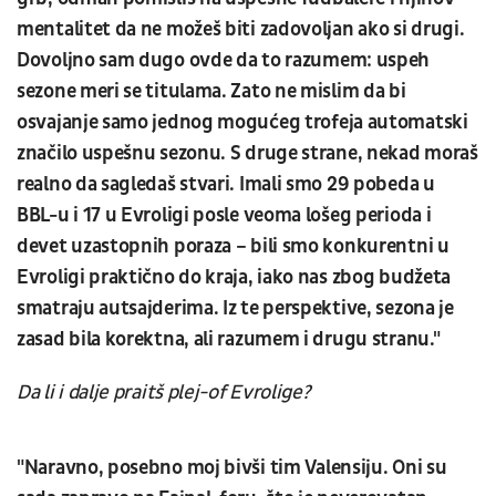
mentalitet da ne možeš biti zadovoljan ako si drugi.
Dovoljno sam dugo ovde da to razumem: uspeh
sezone meri se titulama. Zato ne mislim da bi
osvajanje samo jednog mogućeg trofeja automatski
značilo uspešnu sezonu. S druge strane, nekad moraš
realno da sagledaš stvari. Imali smo 29 pobeda u
BBL-u i 17 u Evroligi posle veoma lošeg perioda i
devet uzastopnih poraza – bili smo konkurentni u
Evroligi praktično do kraja, iako nas zbog budžeta
smatraju autsajderima. Iz te perspektive, sezona je
zasad bila korektna, ali razumem i drugu stranu."
Da li i dalje praitš plej-of Evrolige?
"Naravno, posebno moj bivši tim Valensiju. Oni su