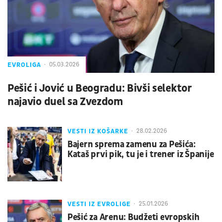
EVROLIGA
05.03.2026
Pešić i Jović u Beogradu: Bivši selektor
najavio duel sa Zvezdom
VESTI IZ KOŠARKE
28.02.2026
Bajern sprema zamenu za Pešića:
Kataš prvi pik, tu je i trener iz Španije
VESTI IZ EVROLIGE
25.01.2026
Pešić za Arenu: Budžeti evropskih