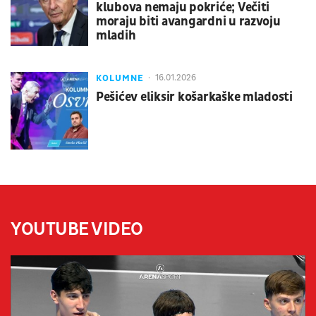
klubova nemaju pokriće; Večiti
moraju biti avangardni u razvoju
mladih
KOLUMNE
16.01.2026
Pešićev eliksir košarkaške mladosti
YOUTUBE VIDEO