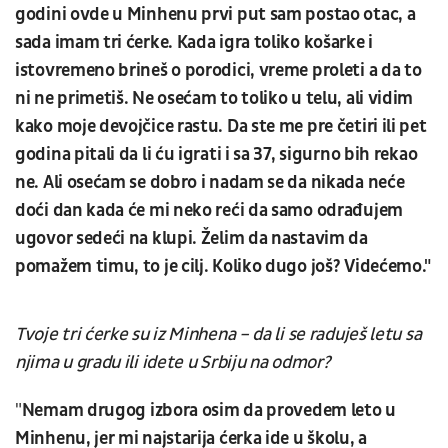
godini ovde u Minhenu prvi put sam postao otac, a
sada imam tri ćerke. Kada igra toliko košarke i
istovremeno brineš o porodici, vreme proleti a da to
ni ne primetiš. Ne osećam to toliko u telu, ali vidim
kako moje devojčice rastu. Da ste me pre četiri ili pet
godina pitali da li ću igrati i sa 37, sigurno bih rekao
ne. Ali osećam se dobro i nadam se da nikada neće
doći dan kada će mi neko reći da samo odrađujem
ugovor sedeći na klupi. Želim da nastavim da
pomažem timu, to je cilj. Koliko dugo još? Videćemo."
Tvoje tri ćerke su iz Minhena – da li se raduješ letu sa
njima u gradu ili idete u Srbiju na odmor?
"
Nemam drugog izbora osim da provedem leto u
Minhenu, jer mi najstarija ćerka ide u školu, a