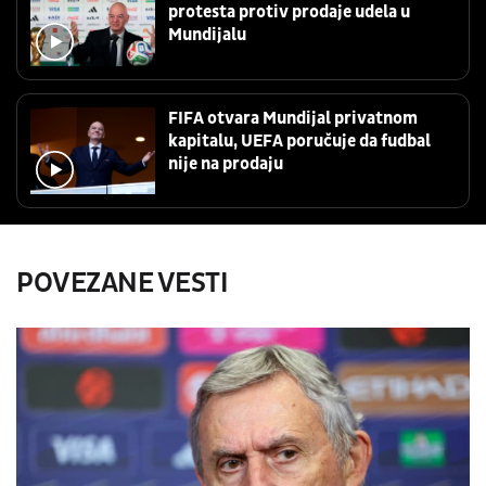
protesta protiv prodaje udela u
Mundijalu
FIFA otvara Mundijal privatnom
kapitalu, UEFA poručuje da fudbal
nije na prodaju
POVEZANE VESTI