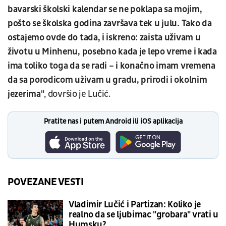
bavarski školski kalendar se ne poklapa sa mojim,
pošto se školska godina završava tek u julu. Tako da
ostajemo ovde do tada, i iskreno: zaista uživam u
životu u Minhenu, posebno kada je lepo vreme i kada
ima toliko toga da se radi – i konačno imam vremena
da sa porodicom uživam u gradu, prirodi i okolnim
jezerima"
, dovršio je Lučić.
Pratite nas i putem Android ili iOS aplikacija
POVEZANE VESTI
Vladimir Lučić i Partizan: Koliko je
realno da se ljubimac "grobara" vrati u
Humsku?