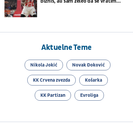
biznis, ali sam želeo da se vratim...
Aktuelne Teme
Nikola Jokić
Novak Đoković
KK Crvena zvezda
Košarka
KK Partizan
Evroliga