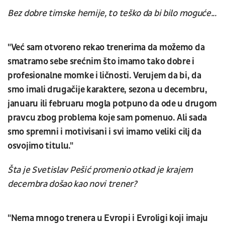
Bez dobre timske hemije, to teško da bi bilo moguće...
"Već sam otvoreno rekao trenerima da možemo da
smatramo sebe srećnim što imamo tako dobre i
profesionalne momke i ličnosti. Verujem da bi, da
smo imali drugačije karaktere, sezona u decembru,
januaru ili februaru mogla potpuno da ode u drugom
pravcu zbog problema koje sam pomenuo. Ali sada
smo spremni i motivisani i svi imamo veliki cilj da
osvojimo titulu."
Šta je Svetislav Pešić promenio otkad je krajem
decembra došao kao novi trener?
"Nema mnogo trenera u Evropi i Evroligi koji imaju