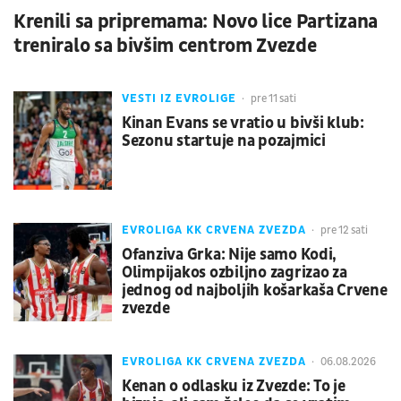
Krenili sa pripremama: Novo lice Partizana
treniralo sa bivšim centrom Zvezde
VESTI IZ EVROLIGE
pre 11 sati
Kinan Evans se vratio u bivši klub:
Sezonu startuje na pozajmici
EVROLIGA KK CRVENA ZVEZDA
pre 12 sati
Ofanziva Grka: Nije samo Kodi,
Olimpijakos ozbiljno zagrizao za
jednog od najboljih košarkaša Crvene
zvezde
EVROLIGA KK CRVENA ZVEZDA
06.08.2026
Kenan o odlasku iz Zvezde: To je