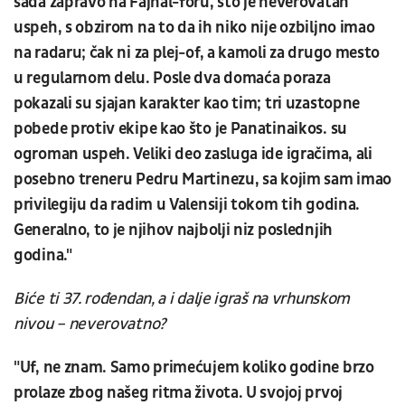
sada zapravo na Fajnal-foru, što je neverovatan
uspeh, s obzirom na to da ih niko nije ozbiljno imao
na radaru; čak ni za plej-of, a kamoli za drugo mesto
u regularnom delu. Posle dva domaća poraza
pokazali su sjajan karakter kao tim; tri uzastopne
pobede protiv ekipe kao što je Panatinaikos. su
ogroman uspeh. Veliki deo zasluga ide igračima, ali
posebno treneru Pedru Martinezu, sa kojim sam imao
privilegiju da radim u Valensiji tokom tih godina.
Generalno, to je njihov najbolji niz poslednjih
godina."
Biće ti 37. rođendan, a i dalje igraš na vrhunskom
nivou – neverovatno?
"Uf, ne znam. Samo primećujem koliko godine brzo
prolaze zbog našeg ritma života. U svojoj prvoj