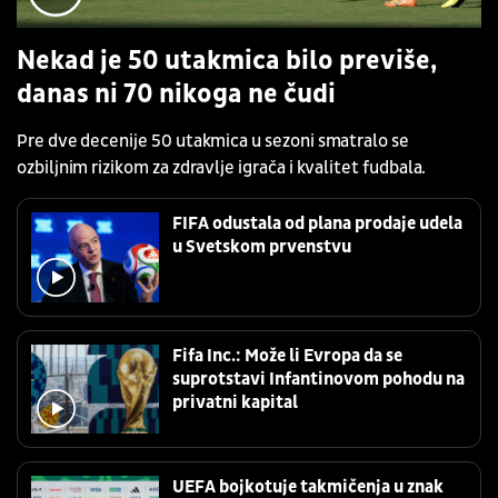
Nekad je 50 utakmica bilo previše,
danas ni 70 nikoga ne čudi
Pre dve decenije 50 utakmica u sezoni smatralo se
ozbiljnim rizikom za zdravlje igrača i kvalitet fudbala.
FIFA odustala od plana prodaje udela
u Svetskom prvenstvu
Fifa Inc.: Može li Evropa da se
suprotstavi Infantinovom pohodu na
privatni kapital
UEFA bojkotuje takmičenja u znak