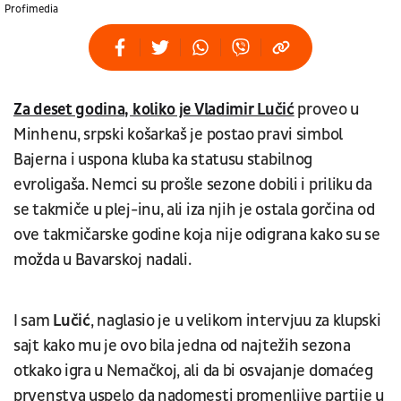
Profimedia
Za deset godina, koliko je Vladimir Lučić
proveo u
Minhenu, srpski košarkaš je postao pravi simbol
Bajerna i uspona kluba ka statusu stabilnog
evroligaša. Nemci su prošle sezone dobili i priliku da
se takmiče u plej-inu, ali iza njih je ostala gorčina od
ove takmičarske godine koja nije odigrana kako su se
možda u Bavarskoj nadali.
I sam
Lučić
, naglasio je u velikom intervjuu za klupski
sajt kako mu je ovo bila jedna od najtežih sezona
otkako igra u Nemačkoj, ali da bi osvajanje domaćeg
prvenstva uspelo da nadomesti promenljive partije u