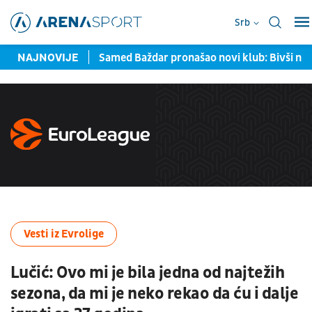
Srb
avljene u Torontu
NAJNOVIJE
Samed Baždar pronašao novi klub: Bivši na
Vesti iz Evrolige
Lučić: Ovo mi je bila jedna od najtežih
sezona, da mi je neko rekao da ću i dalje