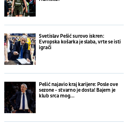
Svetislav Pešić surovo iskren:
Evropska košarka je slaba, vrte se isti
igrači
Pešić najavio kraj karijere: Posle ove
sezone - stvarno je dosta! Bajern je
klub srca mog...