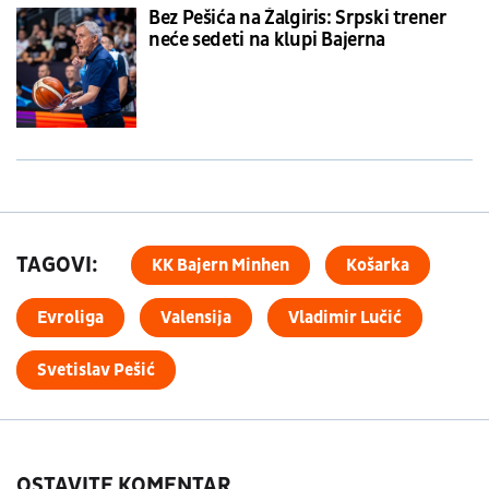
Bez Pešića na Žalgiris: Srpski trener
neće sedeti na klupi Bajerna
TAGOVI:
KK Bajern Minhen
Košarka
Evroliga
Valensija
Vladimir Lučić
Svetislav Pešić
OSTAVITE KOMENTAR