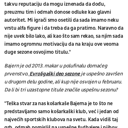
takvu reputaciju da mogu iznenada da dođu,
preuzmu tim i odmah donose odluke kao glavni
autoritet. Mi igrači smo osetili da sada imamo neku
vrstu alfa figure i da treba da ga pratimo. Naravno da
nije uvek bilo lako, ali kao što sam rekao, sa njim sada
imamo ogromnu motivaciju da na kraju ove veoma
duge sezone osvojimo titulu."
Bajern je od 2013. makar u polufinalu domaćeg
prvenstvo.
Evroligaški deo sezone
je uspešno završen
u drugom delu godine, ali kup nije osvojen u februaru.
Da li bi tri uzastopne titule značile uspešnu sezonu?
"Teška stvar za nas košarkaše Bajerna je to što ne
predstavljamo samo košarkaški klub, već i jedan od
najvećih sportskih klubova na svetu. Kada vidiš taj
grb, odmah pomisliš na uspešne fudbalere i njihov