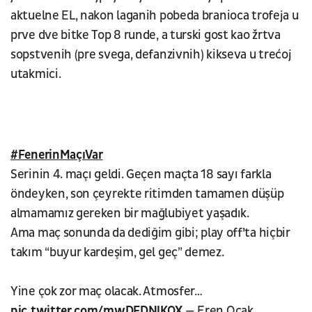
aktuelne EL, nakon laganih pobeda branioca trofeja u
prve dve bitke Top 8 runde, a turski gost kao žrtva
sopstvenih (pre svega, defanzivnih) kikseva u trećoj
utakmici.
#FenerinMaçıVar
Serinin 4. maçı geldi. Geçen maçta 18 sayı farkla
öndeyken, son çeyrekte ritimden tamamen düşüp
almamamız gereken bir mağlubiyet yaşadık.
Ama maç sonunda da dediğim gibi; play off’ta hiçbir
takım “buyur kardeşim, gel geç” demez.
Yine çok zor maç olacak. Atmosfer…
pic.twitter.com/mwDFDNlKOX
— Eren Ocak