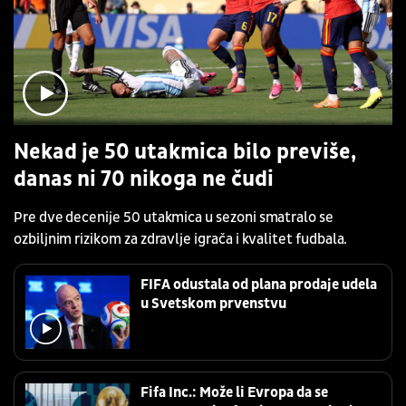
Nekad je 50 utakmica bilo previše,
danas ni 70 nikoga ne čudi
Pre dve decenije 50 utakmica u sezoni smatralo se
ozbiljnim rizikom za zdravlje igrača i kvalitet fudbala.
FIFA odustala od plana prodaje udela
u Svetskom prvenstvu
Fifa Inc.: Može li Evropa da se