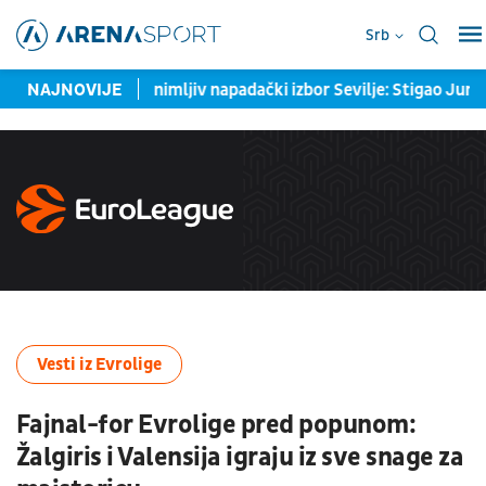
Srb
g šampiona
NAJNOVIJE
Zanimljiv napadački izbor Sevilje: Stigao Jure, ček
Vesti iz Evrolige
Fajnal-for Evrolige pred popunom:
Žalgiris i Valensija igraju iz sve snage za