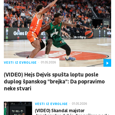
VESTI IZ EVROLIGE
01.05.2026
(VIDEO) Hejs Dejvis spušta loptu posle
duplog španskog "brejka": Da popravimo
neke stvari
VESTI IZ EVROLIGE
01.05.2026
(VIDEO) Skandal majstor