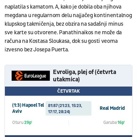
naplatila s kamatom. A, kako je dobila oba njihova
megdana u regularnom delu najjačeg kontinentalnog
klupskog takmičenja, bez obzira na sadašnji minus
sve karte su otvorene. Panathinaikos ne može da
računa na Kostasa Sloukasa, dok su gosti veoma
izvesno bez Josepa Puerta.
Evroliga, plej of (četvrta
utakmica)
ČETVRTAK
(1:3) Hapoel Tel
81:87 (21:23, 15:23,
Real Madrid
Aviv
17:17, 28:24)
Oturu
29p'
Garuba
16p'