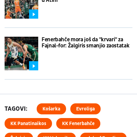
u Atini
Fenerbahče mora još da "krvari" za
Fajnal-for: Žalgiris smanjio zaostatak
TAGOVI:
Košarka
Evroliga
KK Panatinaikos
KK Fenerbahče