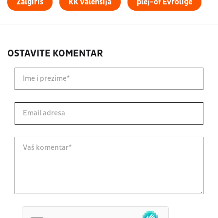
Žalgiris
KK Valensija
plej-of Evrolige
OSTAVITE KOMENTAR