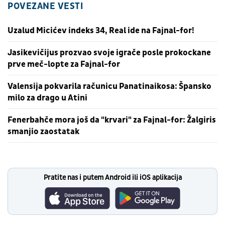
POVEZANE VESTI
Uzalud Micićev indeks 34, Real ide na Fajnal-for!
Jasikevičijus prozvao svoje igrače posle prokockane
prve meč-lopte za Fajnal-for
Valensija pokvarila računicu Panatinaikosa: Špansko
milo za drago u Atini
Fenerbahče mora još da "krvari" za Fajnal-for: Žalgiris
smanjio zaostatak
Pratite nas i putem Android ili iOS aplikacija