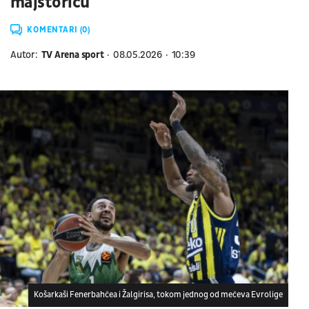
majstoricu
KOMENTARI (0)
Autor:
TV Arena sport
08.05.2026
10:39
Košarkaši Fenerbahčea i Žalgirisa, tokom jednog od mečeva Evrolige