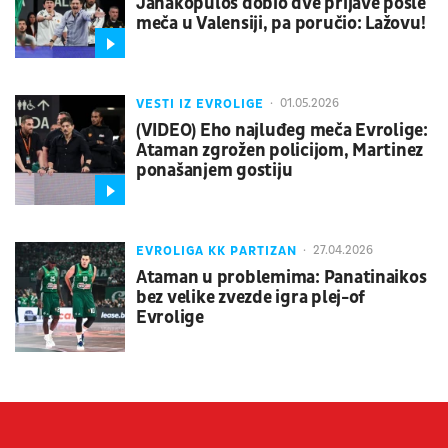
Janakopulos dobio dve prijave posle
meča u Valensiji, pa poručio: Lažovu!
VESTI IZ EVROLIGE
01.05.2026
(VIDEO) Eho najluđeg meča Evrolige:
Ataman zgrožen policijom, Martinez
ponašanjem gostiju
EVROLIGA KK PARTIZAN
27.04.2026
Ataman u problemima: Panatinaikos
bez velike zvezde igra plej-of
Evrolige