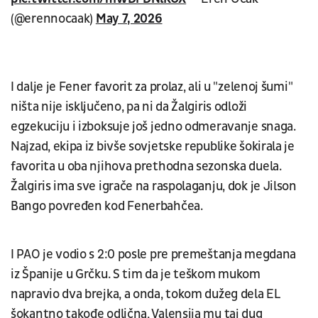
(@erennocaak)
May 7, 2026
I dalje je Fener favorit za prolaz, ali u "zelenoj šumi"
ništa nije isključeno, pa ni da Žalgiris odloži
egzekuciju i izboksuje još jedno odmeravanje snaga.
Najzad, ekipa iz bivše sovjetske republike šokirala je
favorita u oba njihova prethodna sezonska duela.
Žalgiris ima sve igrače na raspolaganju, dok je Jilson
Bango povređen kod Fenerbahčea.
I PAO je vodio s 2:0 posle pre premeštanja megdana
iz Španije u Grčku. S tim da je teškom mukom
napravio dva brejka, a onda, tokom dužeg dela EL
šokantno takođe odlična, Valensija mu taj dug