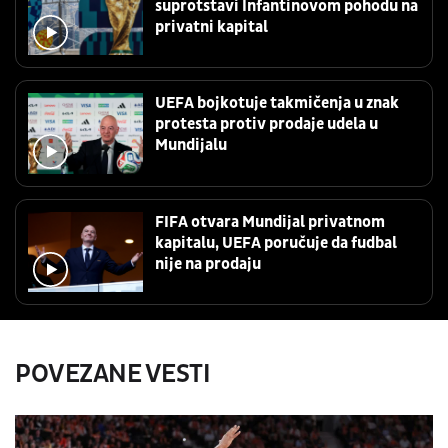
suprotstavi Infantinovom pohodu na
privatni kapital
UEFA bojkotuje takmičenja u znak
protesta protiv prodaje udela u
Mundijalu
FIFA otvara Mundijal privatnom
kapitalu, UEFA poručuje da fudbal
nije na prodaju
POVEZANE VESTI