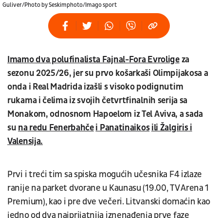
Guliver/Photo by Seskimphoto/Imago sport
Imamo dva polufinalista Fajnal-Fora Evrolige
za
sezonu 2025/26, jer su prvo košarkaši Olimpijakosa a
onda i Real Madrida izašli s visoko podignutim
rukama i čelima iz svojih četvrtfinalnih serija sa
Monakom, odnosnom Hapoelom iz Tel Aviva, a sada
su
na redu Fenerbahče
i Panatinaikos
ili Žalgiris
i
Valensija.
Prvi i treći tim sa spiska mogućih učesnika F4 izlaze
ranije na parket dvorane u Kaunasu (19.00, TV Arena 1
Premium), kao i pre dve večeri. Litvanski domaćin kao
jedno od dva najprijatnija iznenađenja prve faze