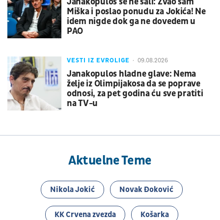
Janakopulos se ne šali: Zvao sam
Miška i poslao ponudu za Jokića! Ne
idem nigde dok ga ne dovedem u
PAO
VESTI IZ EVROLIGE
09.08.2026
Janakopulos hladne glave: Nema
želje iz Olimpijakosa da se poprave
odnosi, za pet godina ću sve pratiti
na TV-u
Aktuelne Teme
Nikola Jokić
Novak Đoković
KK Crvena zvezda
Košarka