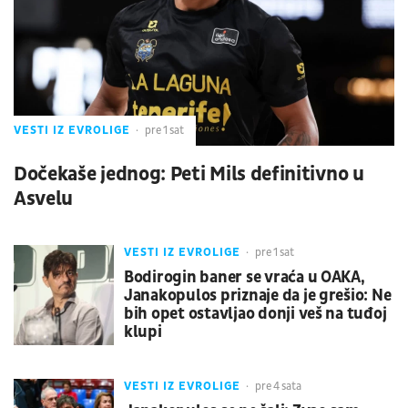
VESTI IZ EVROLIGE
pre 1 sat
Dočekaše jednog: Peti Mils definitivno u
Asvelu
VESTI IZ EVROLIGE
pre 1 sat
Bodirogin baner se vraća u OAKA,
Janakopulos priznaje da je grešio: Ne
bih opet ostavljao donji veš na tuđoj
klupi
VESTI IZ EVROLIGE
pre 4 sata