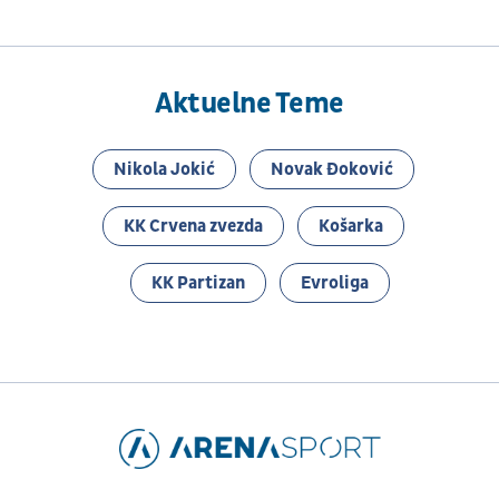
Aktuelne Teme
Nikola Jokić
Novak Đoković
KK Crvena zvezda
Košarka
KK Partizan
Evroliga