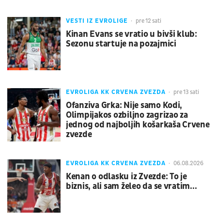
VESTI IZ EVROLIGE
pre 12 sati
Kinan Evans se vratio u bivši klub:
Sezonu startuje na pozajmici
EVROLIGA KK CRVENA ZVEZDA
pre 13 sati
Ofanziva Grka: Nije samo Kodi,
Olimpijakos ozbiljno zagrizao za
jednog od najboljih košarkaša Crvene
zvezde
EVROLIGA KK CRVENA ZVEZDA
06.08.2026
Kenan o odlasku iz Zvezde: To je
biznis, ali sam želeo da se vratim...