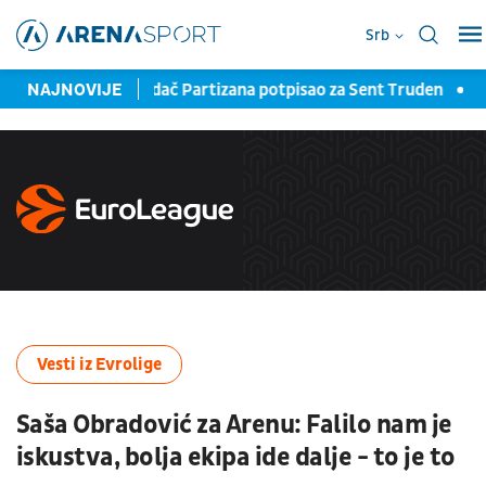
Srb
ub: Bivši napadač Partizana potpisao za Sent Truden
NAJNOVIJE
Zbog m
Vesti iz Evrolige
Saša Obradović za Arenu: Falilo nam je
iskustva, bolja ekipa ide dalje - to je to