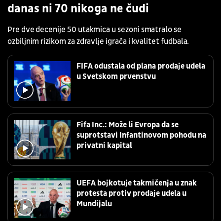
danas ni 70 nikoga ne čudi
Pre dve decenije 50 utakmica u sezoni smatralo se
ozbiljnim rizikom za zdravlje igrača i kvalitet fudbala.
FIFA odustala od plana prodaje udela
u Svetskom prvenstvu
Fifa Inc.: Može li Evropa da se
suprotstavi Infantinovom pohodu na
privatni kapital
UEFA bojkotuje takmičenja u znak
protesta protiv prodaje udela u
Mundijalu