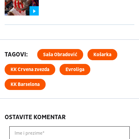
TAGOVI:
Saša Obradović
Košarka
KK Crvena zvezda
Evroliga
KK Barselona
OSTAVITE KOMENTAR