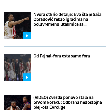
Nvora otkrio detalje: Evo šta je Saša
Obradović rekao igračima na
poluvremenu utakmice sa
Barselonom
Od Fajnal-fora osta samo fora
(VIDEO) Zvezda ponovo stala na
prvom koraku: Odbrana nedostojna
plej-ofa Evrolige