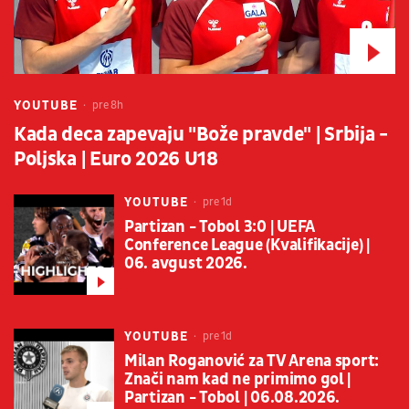
YOUTUBE
pre 8h
Kada deca zapevaju "Bože pravde" | Srbija -
Poljska | Euro 2026 U18
YOUTUBE
pre 1d
Partizan - Tobol 3:0 | UEFA
Conference League (Kvalifikacije) |
06. avgust 2026.
YOUTUBE
pre 1d
Milan Roganović za TV Arena sport:
Znači nam kad ne primimo gol |
Partizan - Tobol | 06.08.2026.