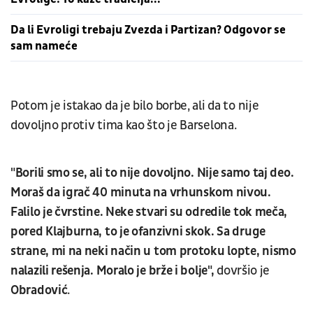
Da li Evroligi trebaju Zvezda i Partizan? Odgovor se
sam nameće
Potom je istakao da je bilo borbe, ali da to nije
dovoljno protiv tima kao što je Barselona.
"Borili smo se, ali to nije dovoljno. Nije samo taj deo.
Moraš da igrač 40 minuta na vrhunskom nivou.
Falilo je čvrstine. Neke stvari su odredile tok meča,
pored Klajburna, to je ofanzivni skok. Sa druge
strane, mi na neki način u tom protoku lopte, nismo
nalazili rešenja. Moralo je brže i bolje",
dovršio je
Obradović
.