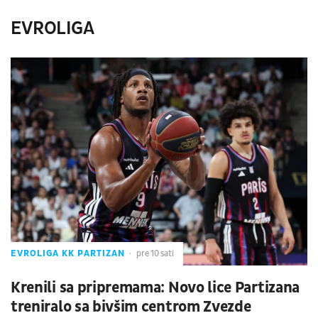
EVROLIGA
EVROLIGA KK PARTIZAN
pre 10 sati
Krenili sa pripremama: Novo lice Partizana
treniralo sa bivšim centrom Zvezde