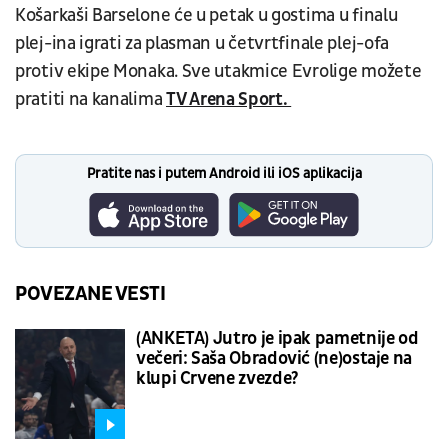
Košarkaši Barselone će u petak u gostima u finalu
plej-ina igrati za plasman u četvrtfinale plej-ofa
protiv ekipe Monaka. Sve utakmice Evrolige možete
pratiti na kanalima
TV Arena Sport.
Pratite nas i putem Android ili iOS aplikacija
POVEZANE VESTI
(ANKETA) Jutro je ipak pametnije od
večeri: Saša Obradović (ne)ostaje na
klupi Crvene zvezde?