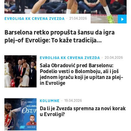
EVROLIGA KK CRVENA ZVEZDA
21.04.2026
Barselona retko propušta šansu da igra
plej-of Evrolige: To kaže tradicija...
EVROLIGA KK CRVENA ZVEZDA
20.04.2026
Saša Obradović pred Barselonu:
Podelio vesti o Bolomboju, ali i još
jednom igraču koji je upitan za plej-
in Evrolige
KOLUMNE
19.04.2026
Da li je Zvezda spremna za novi korak
u Evroligi?