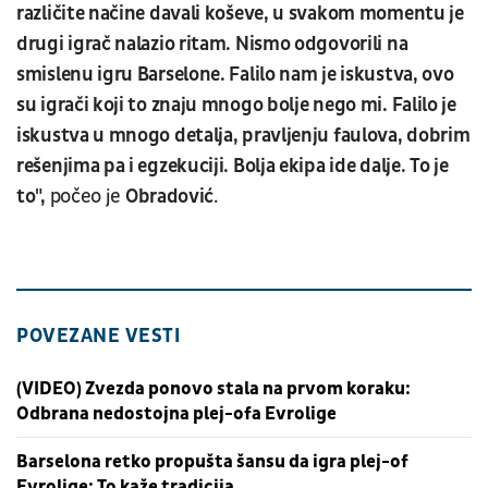
različite načine davali koševe, u svakom momentu je
drugi igrač nalazio ritam. Nismo odgovorili na
smislenu igru Barselone. Falilo nam je iskustva, ovo
su igrači koji to znaju mnogo bolje nego mi. Falilo je
iskustva u mnogo detalja, pravljenju faulova, dobrim
rešenjima pa i egzekuciji. Bolja ekipa ide dalje. To je
to",
počeo je
Obradović
.
POVEZANE VESTI
(VIDEO) Zvezda ponovo stala na prvom koraku:
Odbrana nedostojna plej-ofa Evrolige
Barselona retko propušta šansu da igra plej-of
Evrolige: To kaže tradicija...