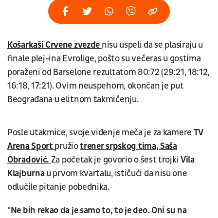
Košarkaši Crvene zvezde
nisu uspeli da se plasiraju u
finale plej-ina Evrolige, pošto su večeras u gostima
poraženi od Barselone rezultatom 80:72 (29:21, 18:12,
16:18, 17:21). Ovim neuspehom, okončan je put
Beograđana u elitnom takmičenju.
Posle utakmice, svoje viđenje meča je za kamere
TV
Arena Sport
pružio
trener srpskog tima, Saša
Obradović.
Za početak je govorio o šest trojki
Vila
Klajburna
u prvom kvartalu, ističući da nisu one
odlučile pitanje pobednika.
"Ne bih rekao da je samo to, to je deo. Oni su na