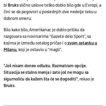
bi
Bruks
slične uslove teško dobio bilo gde u Evropi, a
čini se da pegovori u poslednjih dve nedelje teku u
dobrom smeru.
Bilo kako bilo, Amerikanac je dobio priliku da
razgovara sa novinarima "Gazete delo Sport", sa
kojima je između ostalog pričao i o
svom ostanku u
Milanu,
koji je ostavio u "magli".
"Još nisam doneo odluku. Razmatram opcije.
Situacija se stalno menja i zato još ne mogu sa
sigurnošću da kažem šta će se dogoditi"
, rekao je
Bruks
.