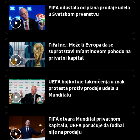
FIFA odustala od plana prodaje udela
u Svetskom prvenstvu
Fifa Inc.: Može li Evropa da se
suprotstavi Infantinovom pohodu na
privatni kapital
UEFA bojkotuje takmičenja u znak
protesta protiv prodaje udela u
Mundijalu
FIFA otvara Mundijal privatnom
kapitalu, UEFA poručuje da fudbal
nije na prodaju