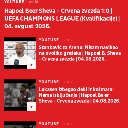
YOUTUBE
pre 1d
Hapoel Beer Sheva - Crvena zvezda 1:0 |
UEFA CHAMPIONS LEAGUE (Kvalifikacije) |
04. avgust 2026.
YOUTUBE
pre 1d
Stanković za Arenu: Nisam navikao
na ovoliko grešaka | Hapoel B. Sheva
- Crvena zvezda | 04.08.2026.
YOUTUBE
pre 1d
Lukasen izbegao debi iz košmara:
Nema isključenja | Hapoel Be'er
Sheva - Crvena zvezda | 04.08.2026.
YOUTUBE
pre 1d