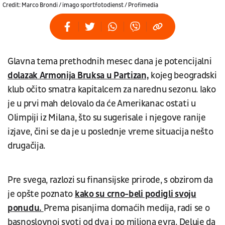
Credit: Marco Brondi / imago sportfotodienst / Profimedia
Glavna tema prethodnih mesec dana je potencijalni
dolazak Armonija Bruksa u Partizan,
kojeg beogradski
klub očito smatra kapitalcem za narednu sezonu. Iako
je u prvi mah delovalo da će Amerikanac ostati u
Olimpiji iz Milana, što su sugerisale i njegove ranije
izjave, čini se da je u poslednje vreme situacija nešto
drugačija.
Pre svega, razlozi su finansijske prirode, s obzirom da
je opšte poznato
kako su crno-beli podigli svoju
ponudu.
Prema pisanjima domaćih medija, radi se o
basnoslovnoj svoti od dva i po miliona evra. Deluje da