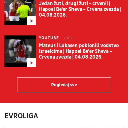
Jedan žuti, drugi žuti - crveni! |
Hapoel Be'er Sheva - Crvena zvezda |
04.08.2026.
YOUTUBE
pre 1d
Mateus i Lukasen poklonili vođstvo
Izraelcima | Hapoel Be'er Sheva -
Crvena zvezda | 04.08.2026.
Pogledaj sve
EVROLIGA