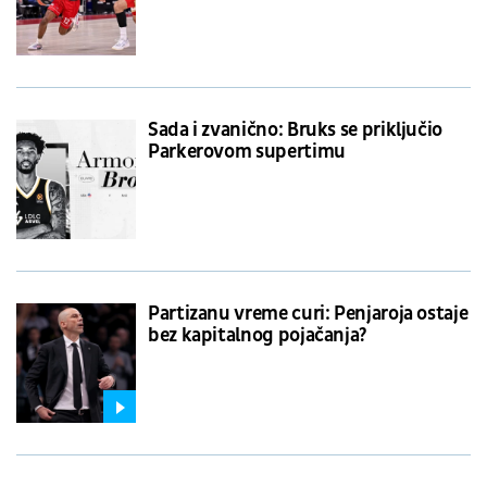
već "viđen" u Zvezdi
Sada i zvanično: Bruks se priključio
Parkerovom supertimu
Partizanu vreme curi: Penjaroja ostaje
bez kapitalnog pojačanja?