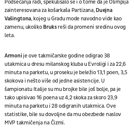
Podsećanja radi, spekulisalo se i o tome da je Olimpija
zainteresovana za košarkaša Partizana,
Duejna
Vašingtona
, kojeg u Gradu mode navodno vide kao
zamenu, ukoliko
Bruks
reši da promeni sredinu ovog
leta.
Armoni
je ove takmičarske godine odigrao 38
utakmica u dresu milanskog kluba u Evroligi i za 22,6
minuta na parketu, u proseku je beležio 13,1 poen, 3,5
skokova i nešto više od jedne asistencije. U
šampionatu Italije su mu brojke bile još bolje, pa je
tako upisivao 16 poena uz 4,2 skoka za skoro 23,9
minuta na parketu i 28 odigranih utakmica. Ove
statistike, bile su dovoljne da mu obezbede naslov
MVP takmičenja na Čizmi.