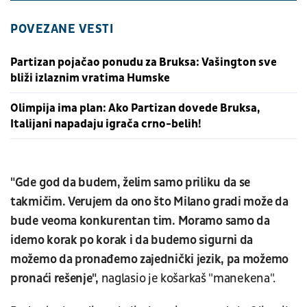
POVEZANE VESTI
Partizan pojačao ponudu za Bruksa: Vašington sve
bliži izlaznim vratima Humske
Olimpija ima plan: Ako Partizan dovede Bruksa,
Italijani napadaju igrača crno-belih!
"Gde god da budem, želim samo priliku da se
takmičim. Verujem da ono što Milano gradi može da
bude veoma konkurentan tim. Moramo samo da
idemo korak po korak i da budemo sigurni da
možemo da pronađemo zajednički jezik, pa možemo
pronaći rešenje",
naglasio je košarkaš "manekena".