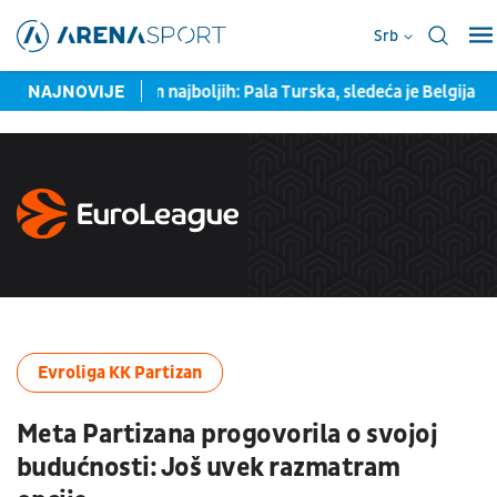
Srb
Srbija među osam najboljih: Pala Turska, sledeća je Belgija
NAJNOVIJE
Na
Evroliga KK Partizan
Meta Partizana progovorila o svojoj
budućnosti: Još uvek razmatram