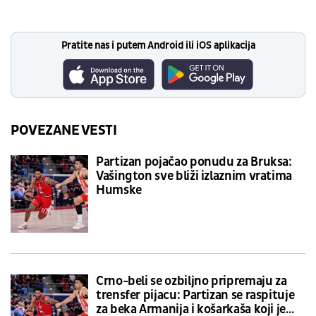
Pratite nas i putem Android ili iOS aplikacija
POVEZANE VESTI
Partizan pojačao ponudu za Bruksa:
Vašington sve bliži izlaznim vratima
Humske
Crno-beli se ozbiljno pripremaju za
trensfer pijacu: Partizan se raspituje
za beka Armanija i košarkaša koji je