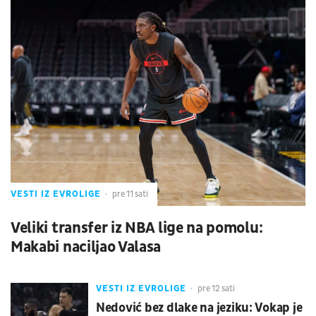
VESTI IZ EVROLIGE
pre 11 sati
Veliki transfer iz NBA lige na pomolu:
Makabi naciljao Valasa
VESTI IZ EVROLIGE
pre 12 sati
Nedović bez dlake na jeziku: Vokap je