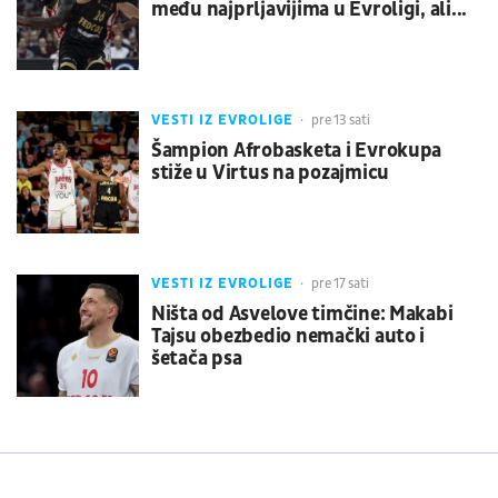
među najprljavijima u Evroligi, ali...
VESTI IZ EVROLIGE
pre 13 sati
Šampion Afrobasketa i Evrokupa
stiže u Virtus na pozajmicu
VESTI IZ EVROLIGE
pre 17 sati
Ništa od Asvelove timčine: Makabi
Tajsu obezbedio nemački auto i
šetača psa