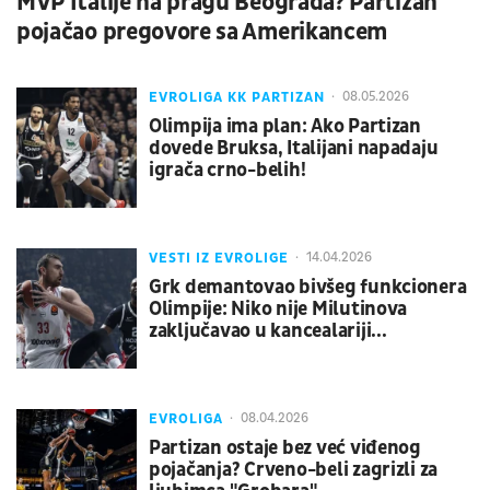
MVP Italije na pragu Beograda? Partizan
pojačao pregovore sa Amerikancem
EVROLIGA KK PARTIZAN
08.05.2026
Olimpija ima plan: Ako Partizan
dovede Bruksa, Italijani napadaju
igrača crno-belih!
VESTI IZ EVROLIGE
14.04.2026
Grk demantovao bivšeg funkcionera
Olimpije: Niko nije Milutinova
zaključavao u kancealariji...
EVROLIGA
08.04.2026
Partizan ostaje bez već viđenog
pojačanja? Crveno-beli zagrizli za