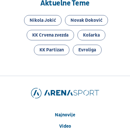
Aktuelne Teme
Nikola Jokić
Novak Đoković
KK Crvena zvezda
Košarka
KK Partizan
Evroliga
Najnovije
Video