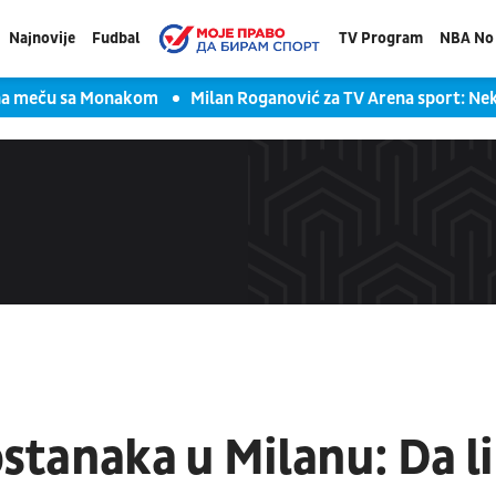
Najnovije
Fudbal
TV Program
NBA No 
 na meču sa Monakom
Milan Roganović za TV Arena sport: Ne
ostanaka u Milanu: Da li