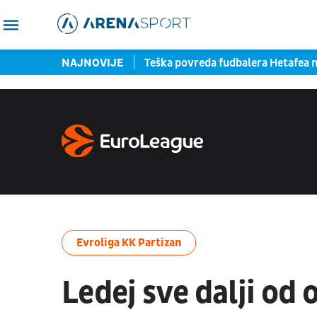
je: Mangala pred potpisom
NAJNOVIJE
Teška povreda fudbalera Hetafea
Evroliga KK Partizan
Ledej sve dalji od 