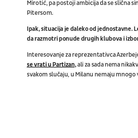
Mirotić, pa postoji ambicija da se slična
Pitersom.
Ipak, situacija je daleko od jednostavne.
da razmotri ponude drugih klubova i izbori
Interesovanje za reprezentativca Azerbejdž
se vrati u Partizan,
ali za sada nema nikak
svakom slučaju, u Milanu nemaju mnogo v