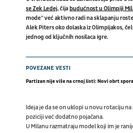
se Zek Ledej,
čija
budućnost u Olimpiji Mi
mode" već aktivno radi na sklapanju roste
Alek Piters oko dolaska iz Olimpijakos, č
jednog od ključnih nosilaca igre.
POVEZANE VESTI
Partizan nije više na crnoj listi: Novi obrt sp
Ideja je da se on uklopi u novu rotaciju na 
poziciji već dodatno pojačana.
U Milanu razmatraju model koji im je ranij