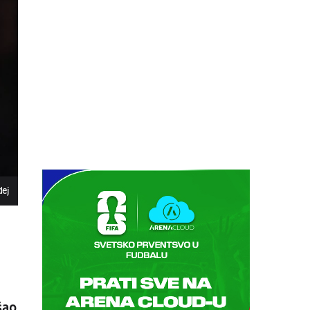
07.08.
18:30
UŽIVO
Centralni teren, dan 5,
prepodnevna sesija
Tenis
WTA 1000 - Toronto
07.08.
18:30
UŽIVO
Centralni teren, dan 6,
prepodnevna sesija
Tenis
ATP 1000 - Montreal
07.08.
20:00
UŽIVO
dej
Mornar - Arsenal
Fudbal
CRNOGORSKA LIGA
07.08.
20:00
UŽIVO
Željezničar - BSK Banja Luka
Fudbal
WWIN LIGA BIH
šao