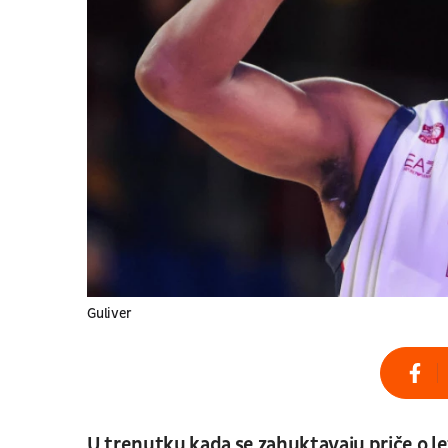
Guliver
U trenutku kada se zahuktavaju priče o l