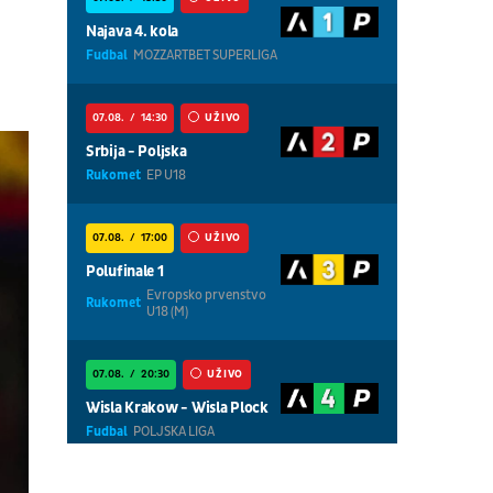
Najava 4. kola
Fudbal
MOZZARTBET SUPERLIGA
07.08.
14:30
UŽIVO
Srbija - Poljska
Rukomet
EP U18
07.08.
17:00
UŽIVO
Polufinale 1
Evropsko prvenstvo
Rukomet
U18 (M)
07.08.
20:30
UŽIVO
Wisla Krakow - Wisla Plock
Fudbal
POLJSKA LIGA