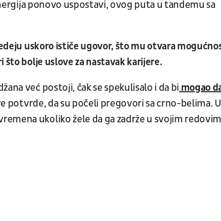
 sinergija ponovo uspostavi, ovog puta u tandemu sa
 Ledeju uskoro ističe ugovor, što mu otvara mogućno
 što bolje uslove za nastavak karijere.
ana već postoji, čak se spekulisalo i da bi
mogao d
ve potvrde, da su počeli pregovori sa crno-belima. 
remena ukoliko žele da ga zadrže u svojim redovim