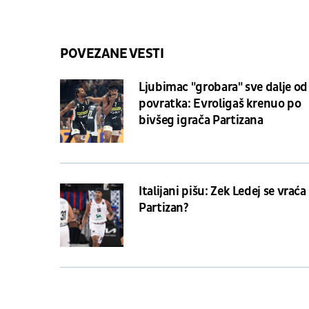
POVEZANE VESTI
Ljubimac "grobara" sve dalje od
povratka: Evroligaš krenuo po
bivšeg igrača Partizana
Italijani pišu: Zek Ledej se vraća
Partizan?