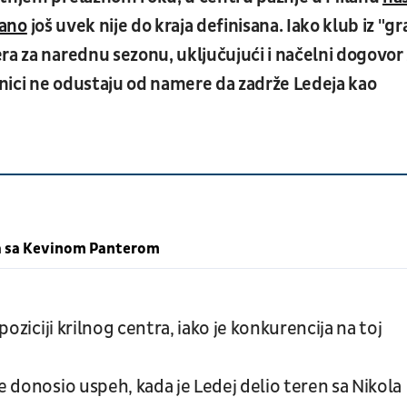
lano
još uvek nije do kraja definisana.
Iako klub iz "g
ra za narednu sezonu, uključujući i načelni dogovor
elnici ne odustaju od namere da zadrže Ledeja kao
ora sa Kevinom Panterom
poziciji krilnog centra, iako je konkurencija na toj
e donosio uspeh, kada je Ledej delio teren sa Nikola