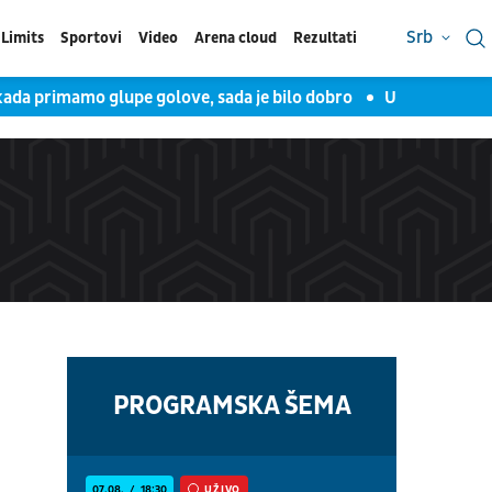
Srb
Limits
Sportovi
Video
Arena cloud
Rezultati
kada primamo glupe golove, sada je bilo dobro
Uroš Milovano
PROGRAMSKA ŠEMA
07.08.
18:30
UŽIVO