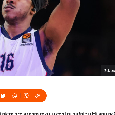
Zek Le
etnjem prelaznom roku, u centru pažnje u Milanu
na