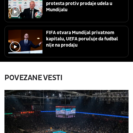
protesta protiv prodaje udela u
Mundijalu
FIFA otvara Mundijal privatnom
kapitalu, UEFA poručuje da fudbal
nije na prodaju
POVEZANE VESTI