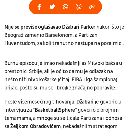
Nije se previše oglašavao Džabari Parker
nakon što je
Beograd zamenio Barselonom, a Partizan
Huventudom, za koji trenutno nastupa na pozajmici.
Burnu epizodu je imao nekadašnji as Milvoki baksa u
prestonici Srbije, ali je očito da mu je odlazak na
nešto niži nivo košarke (čitaj: FIBA Liga šampiona)
prijao, pošto su mu se i brojke značajno popravile.
Posle višemesečnog tihovanja,
Džabari
je govorio u
intervjuu za "
BasketballSphere
" govorio o brojnim
temamama, a mnoge su se ticale Partizana i odnosa
sa
Željkom Obradovićem
, nekadašnjim strategom