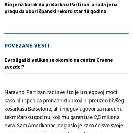
Bio je na korak do prelaska u Partizan, a sada je na
pragu da obori španski rekord star 18 godina
POVEZANE VESTI
Evroligaški velikan se okomio na centra Crvene
zvezde!?
Naravno, Partizan radi sve što je u njegovoj moći
kako bi uspeo da pronađe klub koji bi preuzeo bivšeg
košarkaša Barselone, ali i njegov ugovor za narednu
takmičarsku godinu, koji mu garantuje 2,5 miliona
evra. Sam Amerikanac, naglasio je kako će sve svoje