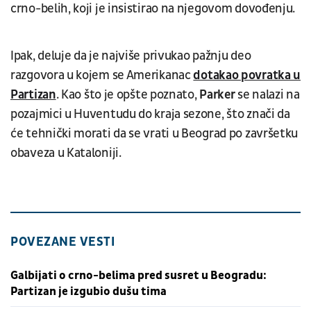
crno-belih, koji je insistirao na njegovom dovođenju.
Ipak, deluje da je najviše privukao pažnju deo
razgovora u kojem se Amerikanac
dotakao povratka u
Partizan
. Kao što je opšte poznato,
Parker
se nalazi na
pozajmici u Huventudu do kraja sezone, što znači da
će tehnički morati da se vrati u Beograd po završetku
obaveza u Kataloniji.
POVEZANE VESTI
Galbijati o crno-belima pred susret u Beogradu:
Partizan je izgubio dušu tima