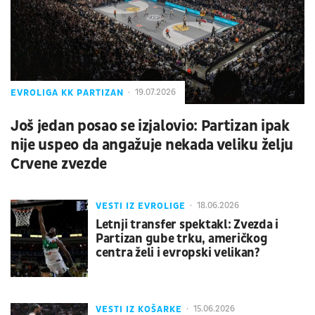
EVROLIGA KK PARTIZAN
19.07.2026
Još jedan posao se izjalovio: Partizan ipak
nije uspeo da angažuje nekada veliku želju
Crvene zvezde
VESTI IZ EVROLIGE
18.06.2026
Letnji transfer spektakl: Zvezda i
Partizan gube trku, američkog
centra želi i evropski velikan?
VESTI IZ KOŠARKE
15.06.2026