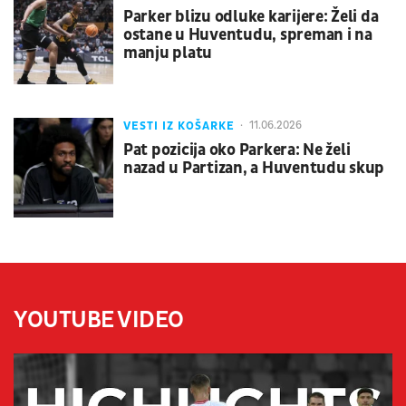
Parker blizu odluke karijere: Želi da
ostane u Huventudu, spreman i na
manju platu
VESTI IZ KOŠARKE
11.06.2026
Pat pozicija oko Parkera: Ne želi
nazad u Partizan, a Huventudu skup
YOUTUBE VIDEO