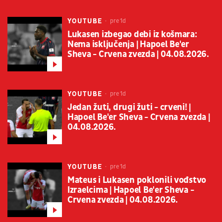
YOUTUBE
pre 1d
Lukasen izbegao debi iz košmara:
Nema isključenja | Hapoel Be'er
Sheva - Crvena zvezda | 04.08.2026.
YOUTUBE
pre 1d
Jedan žuti, drugi žuti - crveni! |
Hapoel Be'er Sheva - Crvena zvezda |
04.08.2026.
YOUTUBE
pre 1d
Mateus i Lukasen poklonili vođstvo
Izraelcima | Hapoel Be'er Sheva -
Crvena zvezda | 04.08.2026.