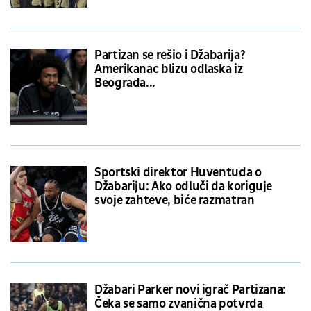
Partizan se rešio i Džabarija?
Amerikanac blizu odlaska iz
Beograda...
Sportski direktor Huventuda o
Džabariju: Ako odluči da koriguje
svoje zahteve, biće razmatran
Džabari Parker novi igrač Partizana:
Čeka se samo zvanična potvrda