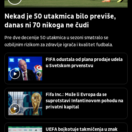
Nekad je 50 utakmica bilo previše,
danas ni 70 nikoga ne čudi
Pre dve decenije 50 utakmica u sezoni smatralo se
ozbiljnim rizikom za zdravlje igrača i kvalitet fudbala.
FIFA odustala od plana prodaje udela
u Svetskom prvenstvu
Fifa Inc.: Može li Evropa da se
suprotstavi Infantinovom pohodu na
privatni kapital
UEFA bojkotuje takmičenja u znak