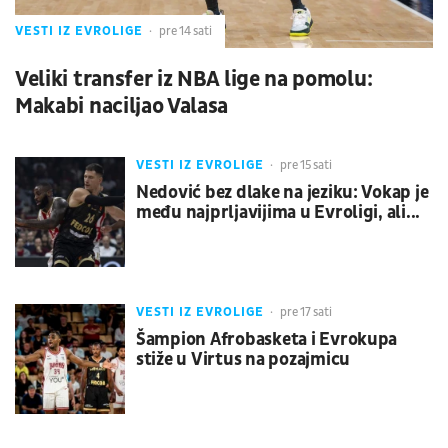
VESTI IZ EVROLIGE
pre 14 sati
Veliki transfer iz NBA lige na pomolu:
Makabi naciljao Valasa
VESTI IZ EVROLIGE
pre 15 sati
Nedović bez dlake na jeziku: Vokap je
među najprljavijima u Evroligi, ali...
VESTI IZ EVROLIGE
pre 17 sati
Šampion Afrobasketa i Evrokupa
stiže u Virtus na pozajmicu