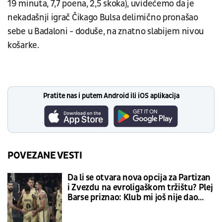
19 minuta, 7,7 poena, 2,5 skoka), uvidećemo da je
nekadašnji igrač Čikago Bulsa delimično pronašao
sebe u Badaloni - doduše, na znatno slabijem nivou
košarke.
Pratite nas i putem Android ili iOS aplikacija
POVEZANE VESTI
Da li se otvara nova opcija za Partizan
i Zvezdu na evroligaškom tržištu? Plej
Barse priznao: Klub mi još nije dao
ponudu...