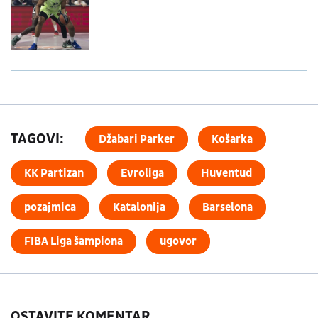
TAGOVI:
Džabari Parker
Košarka
KK Partizan
Evroliga
Huventud
pozajmica
Katalonija
Barselona
FIBA Liga šampiona
ugovor
OSTAVITE KOMENTAR