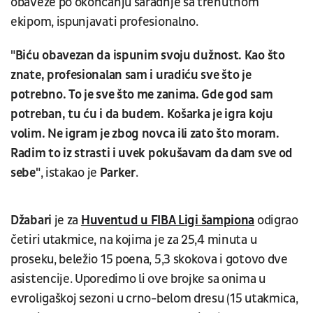
obaveze po okončanju saradnje sa trenutnom
ekipom, ispunjavati profesionalno.
"Biću obavezan da ispunim svoju dužnost. Kao što
znate, profesionalan sam i uradiću sve što je
potrebno. To je sve što me zanima. Gde god sam
potreban, tu ću i da budem. Košarka je igra koju
volim. Ne igram je zbog novca ili zato što moram.
Radim to iz strasti i uvek pokušavam da dam sve od
sebe"
, istakao je
Parker
.
Džabari
je za
Huventud u FIBA Ligi šampiona
odigrao
četiri utakmice, na kojima je za 25,4 minuta u
proseku, beležio 15 poena, 5,3 skokova i gotovo dve
asistencije. Uporedimo li ove brojke sa onima u
evroligaškoj sezoni u crno-belom dresu (15 utakmica,