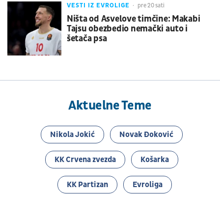
VESTI IZ EVROLIGE
pre 20 sati
Ništa od Asvelove timčine: Makabi
Tajsu obezbedio nemački auto i
šetača psa
Aktuelne Teme
Nikola Jokić
Novak Đoković
KK Crvena zvezda
Košarka
KK Partizan
Evroliga