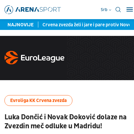
Srb
o za Sent Truden
NAJNOVIJE
Crvena zvezda želi i jare i pare protiv Nov
Evroliga KK Crvena zvezda
Luka Dončić i Novak Đoković dolaze na
Zvezdin meč odluke u Madridu!