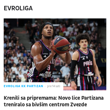
EVROLIGA
EVROLIGA KK PARTIZAN
pre 14 sati
Krenili sa pripremama: Novo lice Partizana
treniralo sa bivšim centrom Zvezde