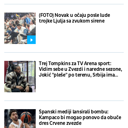
(FOTO) Novak u očaju posle lude
trojke Ljulja sa zvukom sirene
Trej Tompkins za TV Arena sport:
Vidim sebe u Zvezdi i naredne sezone,
Jokić "pleše" po terenu, Srbija ima
šanse protiv Amerike na OI
Španski mediji lansirali bombu:
Kampaco bi mogao ponovo da obuče
dres Crvene zvezde