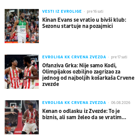
VESTI IZ EVROLIGE
pre 16 sati
Kinan Evans se vratio u bivši klub:
Sezonu startuje na pozajmici
EVROLIGA KK CRVENA ZVEZDA
pre 17 sati
Ofanziva Grka: Nije samo Kodi,
Olimpijakos ozbiljno zagrizao za
jednog od najboljih košarkaša Crvene
zvezde
EVROLIGA KK CRVENA ZVEZDA
06.08.2026
Kenan o odlasku iz Zvezde: To je
biznis, ali sam želeo da se vratim...