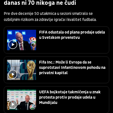
danas ni 70 nikoga ne čudi
Pre dve decenije 50 utakmica u sezoni smatralo se
ozbiljnim rizikom za zdravlje igrača i kvalitet fudbala.
FIFA odustala od plana prodaje udela
u Svetskom prvenstvu
Fifa Inc.: Može li Evropa da se
suprotstavi Infantinovom pohodu na
privatni kapital
UEFA bojkotuje takmičenja u znak
protesta protiv prodaje udela u
Mundijalu