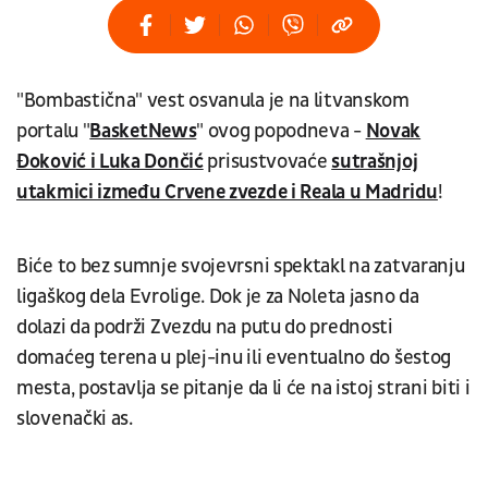
"Bombastična" vest osvanula je na litvanskom
portalu "
BasketNews
" ovog popodneva -
Novak
Đoković i Luka Dončić
prisustvovaće
sutrašnjoj
utakmici između Crvene zvezde i Reala u Madridu
!
Biće to bez sumnje svojevrsni spektakl na zatvaranju
ligaškog dela Evrolige. Dok je za Noleta jasno da
dolazi da podrži Zvezdu na putu do prednosti
domaćeg terena u plej-inu ili eventualno do šestog
mesta, postavlja se pitanje da li će na istoj strani biti i
slovenački as.