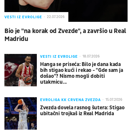
VESTI IZ EVROLIGE
22.07.2026
Bio je "na korak od Zvezde", a završio u Real
Madridu
VESTI IZ EVROLIGE
18.07.2026
Hanga se priseća: Bilo je dana kada
bih stigao kući i rekao - "Gde sam ja
došao"? Nismo mogli dobiti
utakmicu...
EVROLIGA KK CRVENA ZVEZDA
15.07.2026
Zvezda dovela rasnog šutera: Stigao
ubitačni trojkaš iz Real Madrida