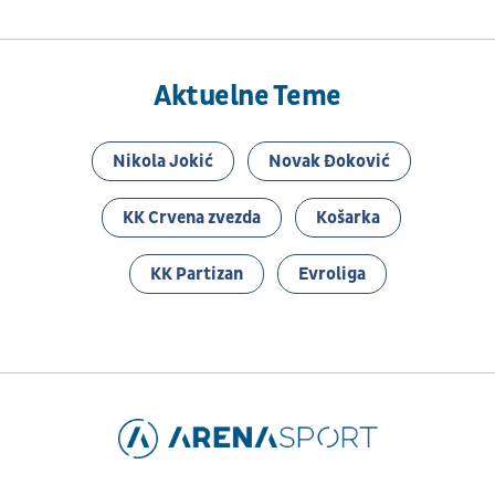
Aktuelne Teme
Nikola Jokić
Novak Đoković
KK Crvena zvezda
Košarka
KK Partizan
Evroliga