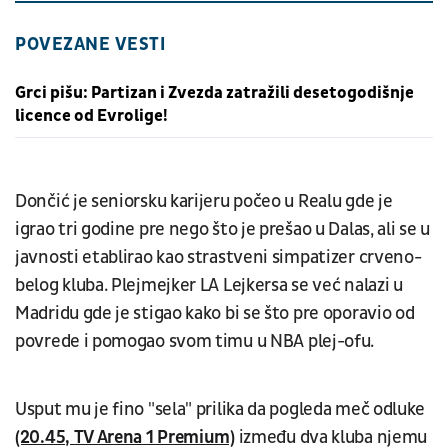
POVEZANE VESTI
Grci pišu: Partizan i Zvezda zatražili desetogodišnje
licence od Evrolige!
Dončić je seniorsku karijeru počeo u Realu gde je
igrao tri godine pre nego što je prešao u Dalas, ali se u
javnosti etablirao kao strastveni simpatizer crveno-
belog kluba. Plejmejker LA Lejkersa se već nalazi u
Madridu gde je stigao kako bi se što pre oporavio od
povrede i pomogao svom timu u NBA plej-ofu.
Usput mu je fino "sela" prilika da pogleda meč odluke
(20.45, TV Arena 1 Premium)
između dva kluba njemu