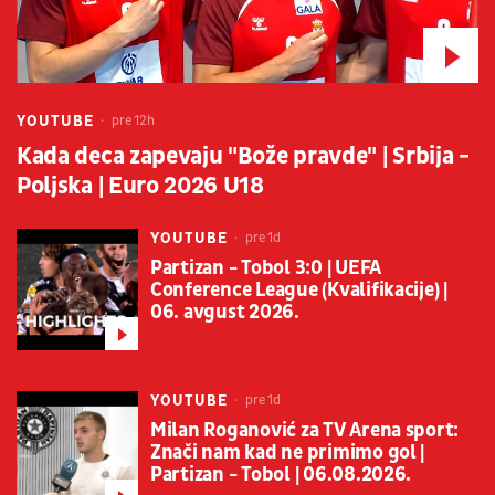
YOUTUBE
pre 12h
Kada deca zapevaju "Bože pravde" | Srbija -
Poljska | Euro 2026 U18
YOUTUBE
pre 1d
Partizan - Tobol 3:0 | UEFA
Conference League (Kvalifikacije) |
06. avgust 2026.
YOUTUBE
pre 1d
Milan Roganović za TV Arena sport:
Znači nam kad ne primimo gol |
Partizan - Tobol | 06.08.2026.