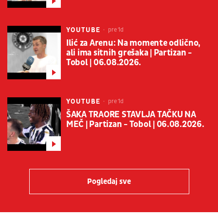
YOUTUBE
pre 1d
Ilić za Arenu: Na momente odlično,
ali ima sitnih grešaka | Partizan -
Tobol | 06.08.2026.
YOUTUBE
pre 1d
ŠAKA TRAORE STAVLJA TAČKU NA
MEČ | Partizan - Tobol | 06.08.2026.
Pogledaj sve