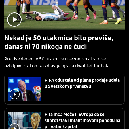
Nekad je 50 utakmica bilo previše,
danas ni 70 nikoga ne čudi
Pre dve decenije 50 utakmica u sezoni smatralo se
ozbiljnim rizikom za zdravlje igrača i kvalitet fudbala.
FIFA odustala od plana prodaje udela
u Svetskom prvenstvu
Fifa Inc.: Može li Evropa da se
suprotstavi Infantinovom pohodu na
privatni kapital