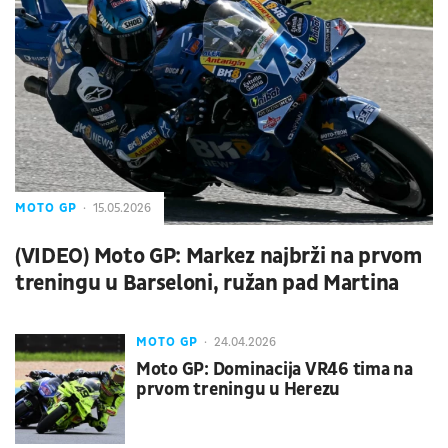
MOTO GP
15.05.2026
(VIDEO) Moto GP: Markez najbrži na prvom
treningu u Barseloni, ružan pad Martina
MOTO GP
24.04.2026
Moto GP: Dominacija VR46 tima na
prvom treningu u Herezu