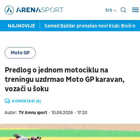
Srb
avljene u Torontu
NAJNOVIJE
Samed Baždar pronašao novi klub: Bivši na
Moto GP
Predlog o jednom motociklu na
treningu uzdrmao Moto GP karavan,
vozači u šoku
KOMENTARI (0)
Autor:
TV Arena sport
10.06.2026
17:20