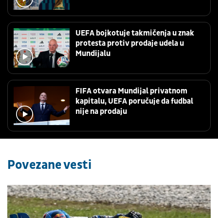
UEFA bojkotuje takmičenja u znak
protesta protiv prodaje udela u
Mundijalu
FIFA otvara Mundijal privatnom
kapitalu, UEFA poručuje da fudbal
nije na prodaju
Povezane vesti