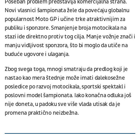
Poseban problem predstavlja komercijalna strana.
Novi vlasnici šampionata žele da povećaju globalnu
popularnost Moto GP i učine trke atraktivnijim za
publiku i sponzore. Smanjenje broja motocikala na
stazi ide direktno protiv tog cilja. Manje vožnje znači i
manju vidljivost sponzora, što bi moglo da utiče na
buduće ugovore i ulaganja.
Zbog svega toga, mnogi smatraju da predlog koji je
nastao kao mera štednje može imati dalekosežne
posledice po razvoj motocikala, sportski spektakl i
poslovni model šampionata. Iako konačna odluka još
nije doneta, u padoku sve više vlada utisak da je
promena praktično neizbežna.