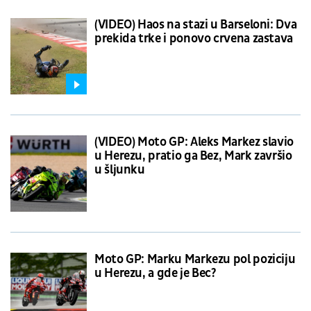
(VIDEO) Haos na stazi u Barseloni: Dva
prekida trke i ponovo crvena zastava
(VIDEO) Moto GP: Aleks Markez slavio
u Herezu, pratio ga Bez, Mark završio
u šljunku
Moto GP: Marku Markezu pol poziciju
u Herezu, a gde je Bec?