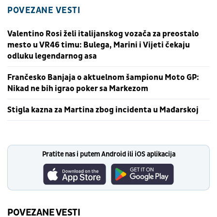
POVEZANE VESTI
Valentino Rosi želi italijanskog vozača za preostalo
mesto u VR46 timu: Bulega, Marini i Vijeti čekaju
odluku legendarnog asa
Frančesko Banjaja o aktuelnom šampionu Moto GP:
Nikad ne bih igrao poker sa Markezom
Stigla kazna za Martina zbog incidenta u Mađarskoj
Pratite nas i putem Android ili iOS aplikacija
POVEZANE VESTI