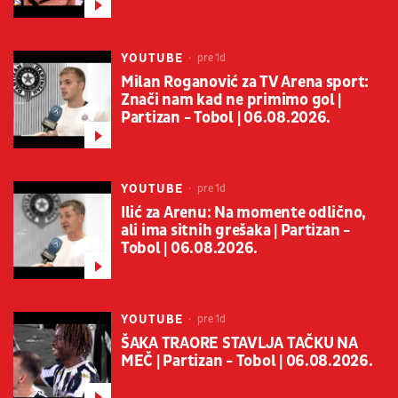
YOUTUBE
pre 1d
Milan Roganović za TV Arena sport:
Znači nam kad ne primimo gol |
Partizan - Tobol | 06.08.2026.
YOUTUBE
pre 1d
Ilić za Arenu: Na momente odlično,
ali ima sitnih grešaka | Partizan -
Tobol | 06.08.2026.
YOUTUBE
pre 1d
ŠAKA TRAORE STAVLJA TAČKU NA
MEČ | Partizan - Tobol | 06.08.2026.