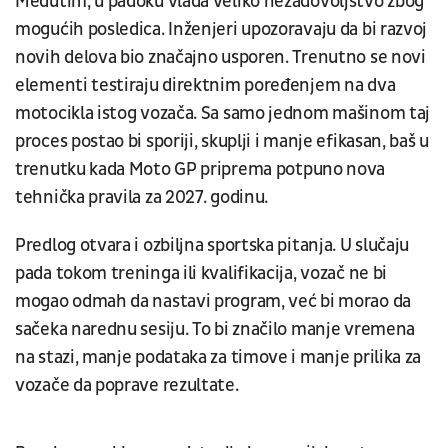
Međutim, u padoku vlada veliko nezadovoljstvo zbog
mogućih posledica. Inženjeri upozoravaju da bi razvoj
novih delova bio značajno usporen. Trenutno se novi
elementi testiraju direktnim poređenjem na dva
motocikla istog vozača. Sa samo jednom mašinom taj
proces postao bi sporiji, skuplji i manje efikasan, baš u
trenutku kada Moto GP priprema potpuno nova
tehnička pravila za 2027. godinu.
Predlog otvara i ozbiljna sportska pitanja. U slučaju
pada tokom treninga ili kvalifikacija, vozač ne bi
mogao odmah da nastavi program, već bi morao da
sačeka narednu sesiju. To bi značilo manje vremena
na stazi, manje podataka za timove i manje prilika za
vozače da poprave rezultate.