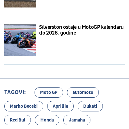
Silverston ostaje u MotoGP kalendaru
do 2028. godine
TAGOVI:
Moto GP
automoto
Marko Beceki
Aprilija
Dukati
Red Bul
Honda
Jamaha