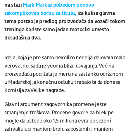
na stazi
Mark Markez pobedom ponovo
zakomplikovao borbu za titulu,
iza kulisa glavna
tema postao je predlog proizvođača da vozači tokom
treninga koriste samo jedan motocikl umesto
dosadašnja dva.
Ideja, koja je pre samo nekoliko nedelja delovala malo
verovatno, sada je veoma blizu usvajanja. Većina
proizvođača podržala je meru na sastanku održanom
u Mađarskoj, a konačnu odluku trebalo bi da donese
Komisija za Velike nagrade.
Glavni argument zagovornika promene jeste
smanjenje troškova. Procene govore da bi ekipe
mogle da uštede oko 1,5 miliona evra po sezoni
zahvaljujući manjem broju zaposlenih i manjem