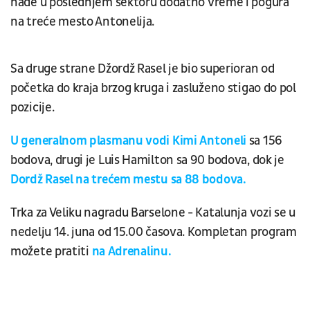
nađe u poslednjem sektoru dodatno vreme i pogura
na treće mesto Antonelija.
Sa druge strane Džordž Rasel je bio superioran od
početka do kraja brzog kruga i zasluženo stigao do pol
pozicije.
U generalnom plasmanu vodi Kimi Antoneli
sa 156
bodova, drugi je Luis Hamilton sa 90 bodova, dok je
Dordž Rasel na trećem mestu sa 88 bodova.
Trka za Veliku nagradu Barselone - Katalunja vozi se u
nedelju 14. juna od 15.00 časova. Kompletan program
možete pratiti
na Adrenalinu.