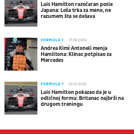
Luis Hamilton razočaran posle
Japana: Loša trka za mene, ne
razumem šta se dešava
FORMULA 1
31.08.2024
Andrea Kimi Antoneli menja
Hamiltona: Klinac potpisao za
Mercedes
FORMULA 1
24.07.2026
Luis Hamilton pokazao da je u
odličnoj formu: Britanac najbrži na
drugom treningu