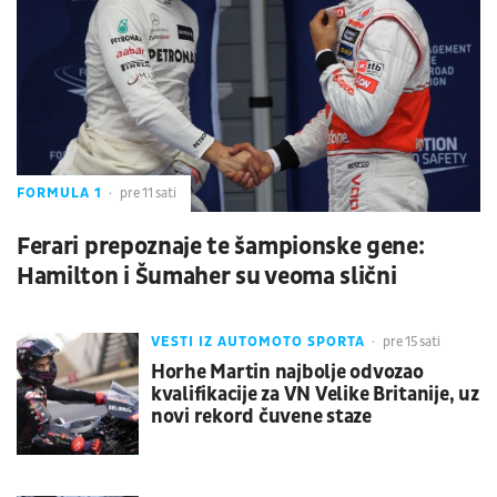
FORMULA 1
pre 11 sati
Ferari prepoznaje te šampionske gene:
Hamilton i Šumaher su veoma slični
VESTI IZ AUTOMOTO SPORTA
pre 15 sati
Horhe Martin najbolje odvozao
kvalifikacije za VN Velike Britanije, uz
novi rekord čuvene staze