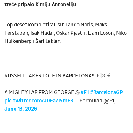
treće pripalo Kimiju Antoneliju.
Top deset kompletirali su: Lando Noris, Maks
Ferštapen, Isak Hađar, Oskar Pjastri, Liam Loson, Niko
Hulkenberg i Šarl Lekler.
RUSSELL TAKES POLE IN BARCELONA!! 🇪🇸🎉
A MIGHTY LAP FROM GEORGE 💪
#F1
#BarcelonaGP
pic.twitter.com/J0EaZl5mE3
— Formula 1 (@F1)
June 13, 2026