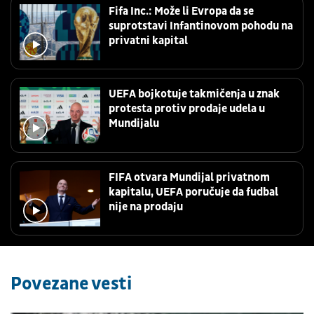
Fifa Inc.: Može li Evropa da se
suprotstavi Infantinovom pohodu na
privatni kapital
UEFA bojkotuje takmičenja u znak
protesta protiv prodaje udela u
Mundijalu
FIFA otvara Mundijal privatnom
kapitalu, UEFA poručuje da fudbal
nije na prodaju
Povezane vesti