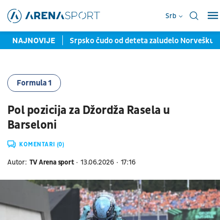
Srb
a 40 miliona evra
NAJNOVIJE
Srpsko čudo od deteta zaludelo Norvešku: S
Formula 1
Pol pozicija za Džordža Rasela u
Barseloni
KOMENTARI (0)
Autor:
TV Arena sport
13.06.2026
17:16