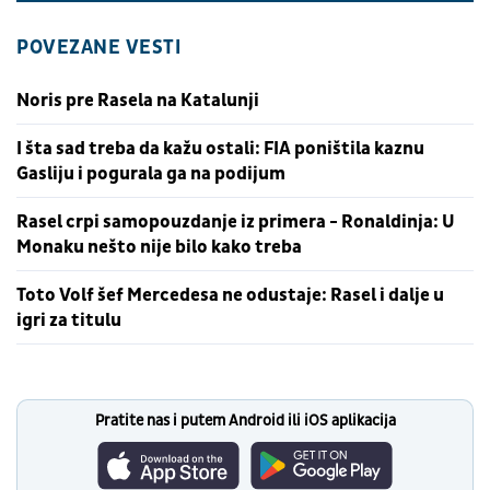
POVEZANE VESTI
Noris pre Rasela na Katalunji
I šta sad treba da kažu ostali: FIA poništila kaznu
Gasliju i pogurala ga na podijum
Rasel crpi samopouzdanje iz primera - Ronaldinja: U
Monaku nešto nije bilo kako treba
Toto Volf šef Mercedesa ne odustaje: Rasel i dalje u
igri za titulu
Pratite nas i putem Android ili iOS aplikacija