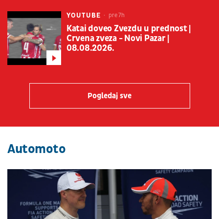
YOUTUBE
pre 7h
Katai doveo Zvezdu u prednost |
Crvena zveza - Novi Pazar |
08.08.2026.
Pogledaj sve
Automoto