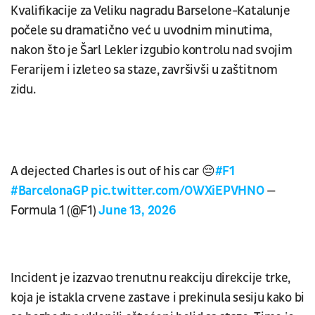
Kvalifikacije za Veliku nagradu Barselone-Katalunje
počele su dramatično već u uvodnim minutima,
nakon što je Šarl Lekler izgubio kontrolu nad svojim
Ferarijem i izleteo sa staze, završivši u zaštitnom
zidu.
A dejected Charles is out of his car 😔
#F1
#BarcelonaGP
pic.twitter.com/OWXiEPVHNO
—
Formula 1 (@F1)
June 13, 2026
Incident je izazvao trenutnu reakciju direkcije trke,
koja je istakla crvene zastave i prekinula sesiju kako bi