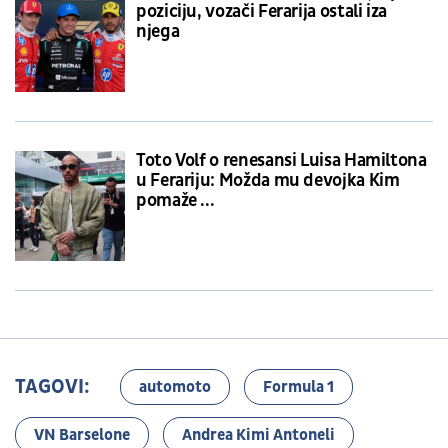
poziciju, vozači Ferarija ostali iza
njega
Toto Volf o renesansi Luisa Hamiltona
u Ferariju: Možda mu devojka Kim
pomaže ...
TAGOVI:
automoto
Formula 1
VN Barselone
Andrea Kimi Antoneli