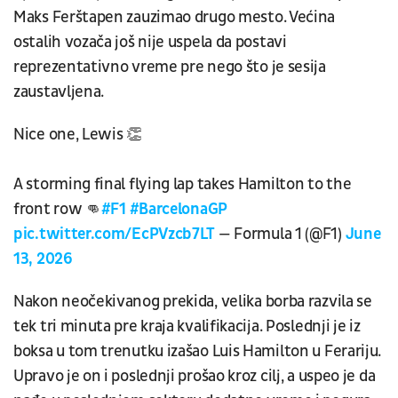
Maks Ferštapen zauzimao drugo mesto. Većina
ostalih vozača još nije uspela da postavi
reprezentativno vreme pre nego što je sesija
zaustavljena.
Nice one, Lewis 👏
A storming final flying lap takes Hamilton to the
front row 👊
#F1
#BarcelonaGP
pic.twitter.com/EcPVzcb7LT
— Formula 1 (@F1)
June
13, 2026
Nakon neočekivanog prekida, velika borba razvila se
tek tri minuta pre kraja kvalifikacija. Poslednji je iz
boksa u tom trenutku izašao Luis Hamilton u Ferariju.
Upravo je on i poslednji prošao kroz cilj, a uspeo je da