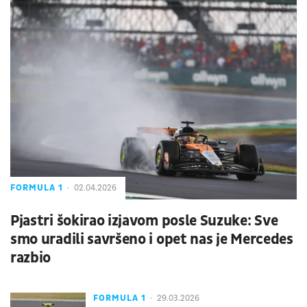
FORMULA 1
02.04.2026
Pjastri šokirao izjavom posle Suzuke: Sve
smo uradili savršeno i opet nas je Mercedes
razbio
FORMULA 1
29.03.2026