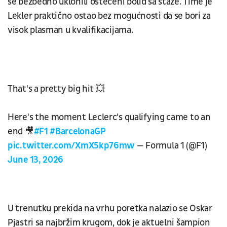
se bezbedno uklonili oštećeni bolid sa staze. Time je
Lekler praktično ostao bez mogućnosti da se bori za
visok plasman u kvalifikacijama.
That's a pretty big hit 💥
Here's the moment Leclerc's qualifying came to an
end 🎥
#F1
#BarcelonaGP
pic.twitter.com/XmX5kp76mw
— Formula 1 (@F1)
June 13, 2026
U trenutku prekida na vrhu poretka nalazio se Oskar
Pjastri sa najbržim krugom, dok je aktuelni šampion