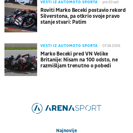
VESTI IZ AUTOMOTO SPORTA
pre 20 sati
Roviti Marko Beceki postavio rekord
Silverstona, pa otkrio svoje pravo
stanje stvari: Patim
VESTI IZ AUTOMOTO SPORTA
07.08.2026
Marko Beceki pred VN Velike
Britanije: Nisam na 100 odsto, ne
razmišljam trenutno o pobedi
Najnovije