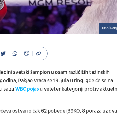
Mani Pak
i jedini svetski šampion u osam različitih težinskih
godina, Pakjao vraća se 19. jula u ring, gde će se na
i sa za
WBC pojas
u veleter kategoriji protiv aktuel
ečeva ostvario čak 62 pobede (39KO, 8 poraza uz dva