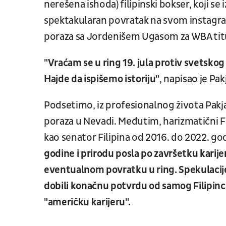
nerešena ishoda) filipinski bokser, koji se
spektakularan povratak na svom instagra
poraza sa Jordenišem Ugasom za WBA tit
"Vraćam se u ring 19. jula protiv svetsko
Hajde da ispišemo istoriju"
, napisao je Pa
Podsetimo, iz profesionalnog života Pak
poraza u Nevadi. Međutim, harizmatični Fil
kao senator Filipina od 2016. do 2022. go
godine i prirodu posla po završetku karij
eventualnom povratku u ring. Spekulacije 
dobili konačnu potvrdu od samog Filipinca
"američku karijeru".