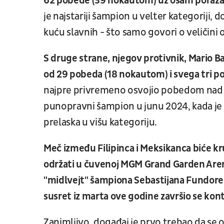
62 pobede (39 nokautom) uz osam poraza 
je najstariji šampion u velter kategoriji
kuću slavnih - što samo govori o veličini 
S druge strane, njegov protivnik, Mario 
od 29 pobeda (18 nokautom) i svega tri p
najpre privremeno osvojio pobedom nad
punopravni šampion u junu 2024, kada je
prelaska u višu kategoriju.
Meč između Filipinca i Meksikanca biće kr
održati u čuvenoj MGM Grand Garden Aren
"midlvejt" šampiona Sebastijana Fundore (2
susret iz marta ove godine završio se k
Zanimljivo, događaj je prvo trebao da se o