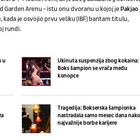
d Garden Arenu - istu onu dvoranu u kojoj je
Pakjao
kada je osvojio prvu veliku (IBF) bantam titulu,
oj rundi.
s u
Ukinuta suspenzija zbog kokaina:
Boks šampion se vrača među
konopce
Tragedija: Bokserska šampionka
za
nastradala samo mesec dana nak
najvažnije borbe karijere