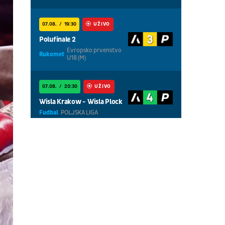
07.08.
19:30
UŽIVO
Polufinale 2
Evropsko prvenstvo
Rukomet
U18 (M)
07.08.
20:30
UŽIVO
Wisla Krakow - Wisla Plock
Fudbal
POLJSKA LIGA
07.08.
18:30
UŽIVO
Centralni teren, dan 5,
prepodnevna sesija
Tenis
WTA 1000 - Toronto
07.08.
18:30
UŽIVO
Centralni teren, dan 6,