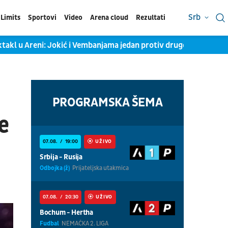
Srb
Limits
Sportovi
Video
Arena cloud
Rezultati
takl u Areni: Jokić i Vembanjama jedan protiv drugog, KSS objav
PROGRAMSKA ŠEMA
e
07.08.
19:00
UŽIVO
Srbija - Rusija
Odbojka (ž)
Prijateljska utakmica
07.08.
20:30
UŽIVO
Bochum - Hertha
Fudbal
NEMAČKA 2. LIGA