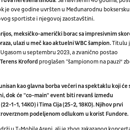
i dva nerešena ishoda
. Sa navršenih 40 godina, pos
, dok je ove godine uvršten u Međunarodnu boksersku
ovog sportiste i njegovoj zaostavštini.
Barijos, meksičko-američki borac sa impresivnim sko
oraza, ulazi u meč kao aktuelni WBC šampion.
Titulu 
 Ugasom u septembru 2023, a zvanično postao
Terens Kroford
proglašen "šampionom na pauzi“ z
unisan kao glavna borba večeri na spektaklu koji će 
i, dok će "co-main" event biti revanš između
2-1-1, 14KO) i Tima Cija (25-2, 18KO). Njihov prvi
ontroverznom podeljenom odlukom u korist Fundore.
drži u T-Mobile Areni, ali je zbog zakazanog koncert