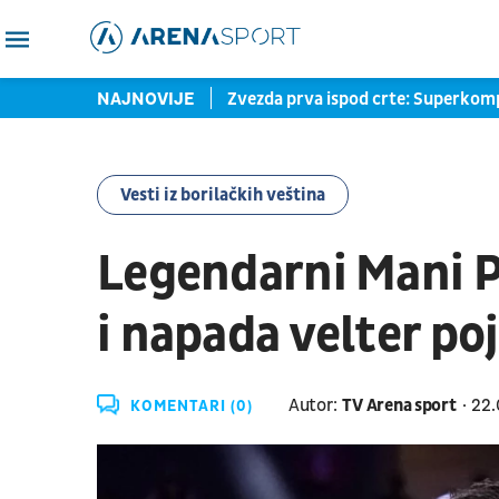
izazvao Verhovena i Nganua
NAJNOVIJE
Zvezda prva ispod crte: Superkomp
Vesti iz borilačkih veština
Legendarni Mani Pa
i napada velter po
Autor:
TV Arena sport
22.
KOMENTARI (0)