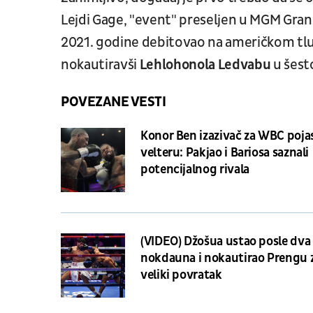
Lejdi Gage, "event" preseljen u MGM Gran
2021. godine debitovao na američkom tlu, 
nokautiravši
Lehlohonola Ledvabu
u šest
POVEZANE VESTI
Konor Ben izazivač za WBC poja
velteru: Pakjao i Bariosa saznali
potencijalnog rivala
(VIDEO) Džošua ustao posle dva
nokdauna i nokautirao Prengu 
veliki povratak