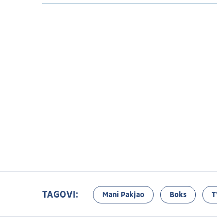
TAGOVI:
Mani Pakjao
Boks
T