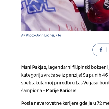
AP Photo/John Locher, File
Mani Pakjao
, legendarni filipinski bokser 
kategorija vraća se iz penzije! Sa punih 46 
spektakularnoj priredbi u Las Vegasu borit
šampiona -
Marije Bariose
!
Posle neverovatne karijere gde je u 72 m