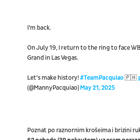
I’m back.
On July 19, I return to the ring to face
Grand in Las Vegas.
Let’s make history!
#TeamPacquiao
🇵🇭
(@MannyPacquiao)
May 21, 2025
Poznat po raznornim krošeima i brizini ru