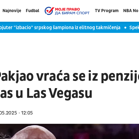
Najnovije
Fudbal
TV Program
NBA No 
juter "izbacio" srpskog šampiona iz elitnog takmičenja
Spek
kjao vraća se iz penzij
jas u Las Vegasu
05.2025
12:05