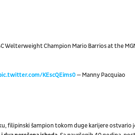
 WBC Welterweight Champion Mario Barrios at the M
pic.twitter.com/KEscQEims0
— Manny Pacquiao
ku, filipinski šampion tokom duge karijere ostvario j