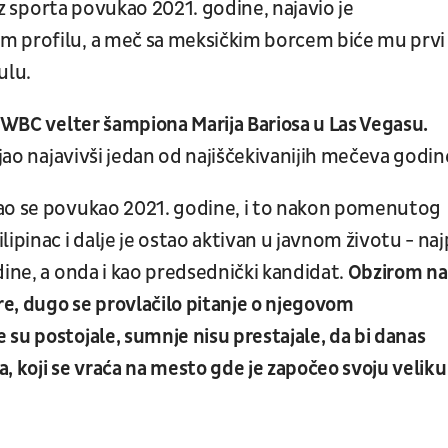
 iz sporta povukao 2021. godine, najavio je
m profilu, a meč sa meksičkim borcem biće mu prvi
ulu.
g WBC velter šampiona Marija Bariosa u Las Vegasu.
kjao najavivši jedan od najiščekivanijih mečeva godin
jao se povukao 2021. godine, i to nakon pomenutog
ipinac i dalje je ostao aktivan u javnom životu - na
dine, a onda i kao predsednički kandidat.
Obzirom na
ere, dugo se provlačilo pitanje o njegovom
su postojale, sumnje nisu prestajale, da bi danas
, koji se vraća na mesto gde je započeo svoju veliku