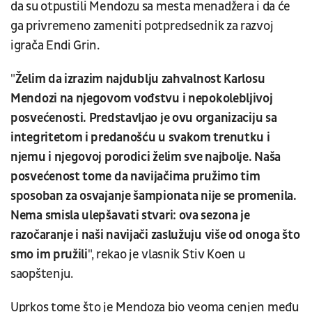
da su otpustili Mendozu sa mesta menadžera i da će
ga privremeno zameniti potpredsednik za razvoj
igrača Endi Grin.
"
Želim da izrazim najdublju zahvalnost Karlosu
Mendozi na njegovom vođstvu i nepokolebljivoj
posvećenosti. Predstavljao je ovu organizaciju sa
integritetom i predanošću u svakom trenutku i
njemu i njegovoj porodici želim sve najbolje. Naša
posvećenost tome da navijačima pružimo tim
sposoban za osvajanje šampionata nije se promenila.
Nema smisla ulepšavati stvari: ova sezona je
razočaranje i naši navijači zaslužuju više od onoga što
smo im pružili
", rekao je vlasnik Stiv Koen u
saopštenju.
Uprkos tome što je Mendoza bio veoma cenjen među