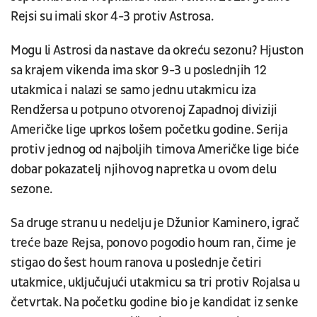
Rejsi su imali skor 4-3 protiv Astrosa.
Mogu li Astrosi da nastave da okreću sezonu? Hjuston
sa krajem vikenda ima skor 9-3 u poslednjih 12
utakmica i nalazi se samo jednu utakmicu iza
Rendžersa u potpuno otvorenoj Zapadnoj diviziji
Američke lige uprkos lošem početku godine. Serija
protiv jednog od najboljih timova Američke lige biće
dobar pokazatelj njihovog napretka u ovom delu
sezone.
Sa druge stranu u nedelju je Džunior Kaminero, igrač
treće baze Rejsa, ponovo pogodio houm ran, čime je
stigao do šest houm ranova u poslednje četiri
utakmice, uključujući utakmicu sa tri protiv Rojalsa u
četvrtak. Na početku godine bio je kandidat iz senke