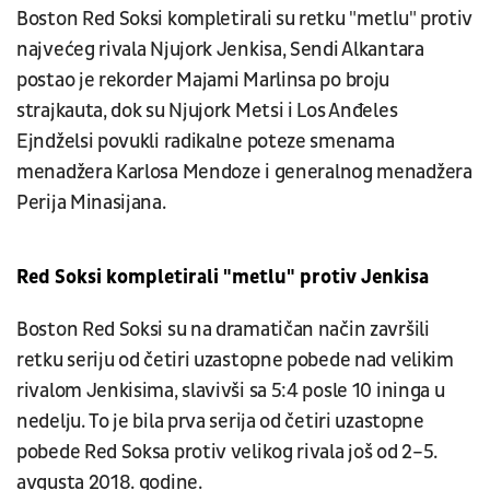
Boston Red Soksi kompletirali su retku "metlu" protiv
najvećeg rivala Njujork Jenkisa, Sendi Alkantara
postao je rekorder Majami Marlinsa po broju
strajkauta, dok su Njujork Metsi i Los Anđeles
Ejndželsi povukli radikalne poteze smenama
menadžera Karlosa Mendoze i generalnog menadžera
Perija Minasijana.
Red Soksi kompletirali "metlu" protiv Jenkisa
Boston Red Soksi su na dramatičan način završili
retku seriju od četiri uzastopne pobede nad velikim
rivalom Jenkisima, slavivši sa 5:4 posle 10 ininga u
nedelju. To je bila prva serija od četiri uzastopne
pobede Red Soksa protiv velikog rivala još od 2–5.
avgusta 2018. godine.