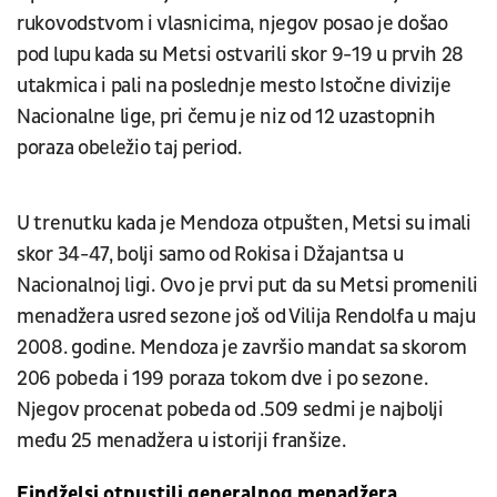
rukovodstvom i vlasnicima, njegov posao je došao
pod lupu kada su Metsi ostvarili skor 9-19 u prvih 28
utakmica i pali na poslednje mesto Istočne divizije
Nacionalne lige, pri čemu je niz od 12 uzastopnih
poraza obeležio taj period.
U trenutku kada je Mendoza otpušten, Metsi su imali
skor 34-47, bolji samo od Rokisa i Džajantsa u
Nacionalnoj ligi. Ovo je prvi put da su Metsi promenili
menadžera usred sezone još od Vilija Rendolfa u maju
2008. godine. Mendoza je završio mandat sa skorom
206 pobeda i 199 poraza tokom dve i po sezone.
Njegov procenat pobeda od .509 sedmi je najbolji
među 25 menadžera u istoriji franšize.
Ejndželsi otpustili generalnog menadžera