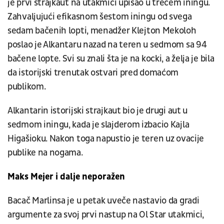
je prvi strajkaut na utakmici upisao u trećem iningu.
Zahvaljujući efikasnom šestom iningu od svega
sedam bačenih lopti, menadžer Klejton Mekoloh
poslao je Alkantaru nazad na teren u sedmom sa 94
bačene lopte. Svi su znali šta je na kocki, a želja je bila
da istorijski trenutak ostvari pred domaćom
publikom.
Alkantarin istorijski strajkaut bio je drugi aut u
sedmom iningu, kada je slajderom izbacio Kajla
Higašioku. Nakon toga napustio je teren uz ovacije
publike na nogama.
Maks Mejer i dalje neporažen
Bacač Marlinsa je u petak uveče nastavio da gradi
argumente za svoj prvi nastup na Ol Star utakmici,