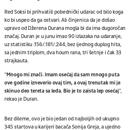
Red Soksi bi prihvatili pobednički udarac od bilo koga
ko bi uspeo da ga ostvari. Ali činjenica da je došao
upravo od Džerena Durana mogla bi da ima dugoročan
značaj. Duran je u junu imao 90 izlazaka na udaranje,
uz statistiku .156/.181/.244, bez ijednog duplog hita,
sa jednim triplom, dva houm rana, tri šetnje i čak 33
strajkauta.
"
Mnogo mi znači. Imam osećaj da sam mnogo puta
ove godine izneverio ovaj tim, a ovaj trenutak mi je
skinuo deo tereta sa leđa. Bio je to zaista lep osećaj
",
rekao je Duran.
Bez dileme, ovo je bio jedan od najboljih od ukupno
345 startova u karijeri bacača Sonija Greja, a ujedno