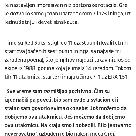
je nastavljen impresivan niz bostonske rotacije. Grej
je dozvolio samo jedan udarac tokom 7 i 1/3 ininga, uz
jednu šetnju i devet strajkauta.
Time su Red Soksi stigli do 11 uzastopnih kvalitetnih
startova (bačenih šest punih ininga, sa najviše tri
zarađena poena), što je njihov najduži takav niz još od
ekipe iz 1988. godine koja je imala 14 zaredom. Tokom
tih 11 utakmica, starteri imaju učinak 7-1 uz ERA 1.51.
"
Sve vreme sam razmišljao pozitivno. Čim su
izjednačili pa poveli, bio sam ovde u svlačionici i
stalno sam govorio svima oko sebe: Još možemo da
dobijemo ovu utakmicu. Još možemo da dobijemo
ovu utakmicu. Na kraju smo i pobedili. Bilo je stvarno
neverovatno
", uzbuđen je bio nakon meča Grej.