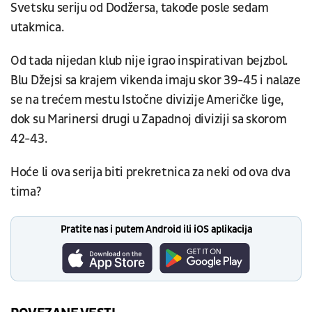
Svetsku seriju od Dodžersa, takođe posle sedam
utakmica.
Od tada nijedan klub nije igrao inspirativan bejzbol.
Blu Džejsi sa krajem vikenda imaju skor 39-45 i nalaze
se na trećem mestu Istočne divizije Američke lige,
dok su Marinersi drugi u Zapadnoj diviziji sa skorom
42-43.
Hoće li ova serija biti prekretnica za neki od ova dva
tima?
Pratite nas i putem Android ili iOS aplikacija