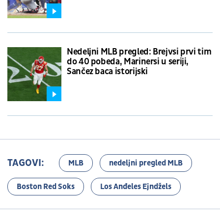
Nedeljni MLB pregled: Brejvsi prvi tim
do 40 pobeda, Marinersi u seriji,
Sančez baca istorijski
TAGOVI:
MLB
nedeljni pregled MLB
Boston Red Soks
Los Anđeles Ejndžels