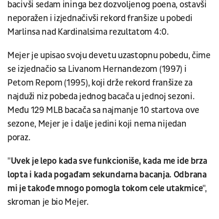
bacivši sedam ininga bez dozvoljenog poena, ostavši
neporažen i izjednačivši rekord franšize u pobedi
Marlinsa nad Kardinalsima rezultatom 4:0.
Mejer je upisao svoju devetu uzastopnu pobedu, čime
se izjednačio sa Livanom Hernandezom (1997) i
Petom Repom (1995), koji drže rekord franšize za
najduži niz pobeda jednog bacača u jednoj sezoni.
Među 129 MLB bacača sa najmanje 10 startova ove
sezone, Mejer je i dalje jedini koji nema nijedan
poraz.
"
Uvek je lepo kada sve funkcioniše, kada me ide brza
lopta i kada pogađam sekundarna bacanja. Odbrana
mi je takođe mnogo pomogla tokom cele utakmice
",
skroman je bio Mejer.