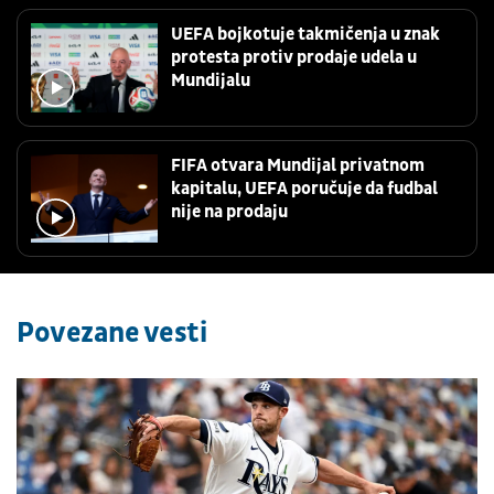
UEFA bojkotuje takmičenja u znak
protesta protiv prodaje udela u
Mundijalu
FIFA otvara Mundijal privatnom
kapitalu, UEFA poručuje da fudbal
nije na prodaju
Povezane vesti