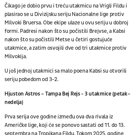
Čikago je dobio prvu i treću utakmicu na Vrigli Fildu i
plasirao se u Divizijsku seriju Nacionalne lige protiv
Milvoki Bruersa. Obe ekipe ulaze u ovu seriju u dobroj
formi. Padresi nakon što su počistili Brejvse, a Kabsi
nakon što su počistili Metse u četiri gostujuće
utakmice, a zatim osvojili dve od tri utakmice protiv
Milvokija.
U još jednoj utakmici sa malo poena Kabsi su otvorili
seriju pobedom od 3-2.
Hjuston Astros – Tampa Bej Rejs - 3 utakmice (petak–
nedelja)
Prva serija ove godine između ova dva rivala iz
Američke lige, koji će se ponovo sastati od 11. do 13.
septembra na Tropikana Fildu. Tokom 2025. godine