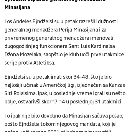
Minasijana
Los Anđeles Ejndželsi su u petak razrešili dužnosti
generalnog menadžera Perija Minasijana i za
privremenog generalnog menadžera imenovali
dugogodišnjeg funkcionera Sent Luis Kardinalsa
Džona Mozelaka, saopštio je klub uoči prve utakmice
serije protiv Atletiksa.
Ejndželsi su u petak imali skor 34-48, što je bio
najlošiji učinak u Američkoj ligi, izjednačen sa Kanzas
Siti Rojalsima. Ipak, u poslednje vreme igrali su nešto
bolje, ostvarivši skor 17-14 u poslednjoj 31 utakmici.
To ipak nije bilo dovoljno da Minasijan sačuva posao,
pošto Ejndželsi tokom njegovog mandata, koji je