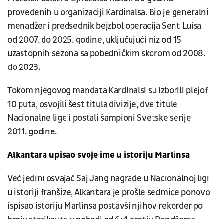
provedenih u organizaciji Kardinalsa. Bio je generalni
menadžer i predsednik bejzbol operacija Sent Luisa
od 2007. do 2025. godine, uključujući niz od 15
uzastopnih sezona sa pobedničkim skorom od 2008.
do 2023.
Tokom njegovog mandata Kardinalsi su izborili plejof
10 puta, osvojili šest titula divizije, dve titule
Nacionalne lige i postali šampioni Svetske serije
2011. godine.
Alkantara upisao svoje ime u istoriju Marlinsa
Već jedini osvajač Saj Jang nagrade u Nacionalnoj ligi
u istoriji franšize, Alkantara je prošle sedmice ponovo
ispisao istoriju Marlinsa postavši njihov rekorder po