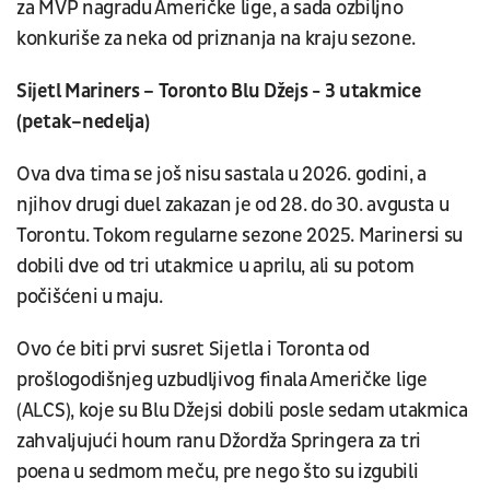
za MVP nagradu Američke lige, a sada ozbiljno
konkuriše za neka od priznanja na kraju sezone.
Sijetl Mariners – Toronto Blu Džejs - 3 utakmice
(petak–nedelja)
Ova dva tima se još nisu sastala u 2026. godini, a
njihov drugi duel zakazan je od 28. do 30. avgusta u
Torontu. Tokom regularne sezone 2025. Marinersi su
dobili dve od tri utakmice u aprilu, ali su potom
počišćeni u maju.
Ovo će biti prvi susret Sijetla i Toronta od
prošlogodišnjeg uzbudljivog finala Američke lige
(ALCS), koje su Blu Džejsi dobili posle sedam utakmica
zahvaljujući houm ranu Džordža Springera za tri
poena u sedmom meču, pre nego što su izgubili