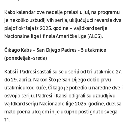
Kako kalendar ove nedelje prelazi u jul, na programu
je nekoliko uzbudljivih serija, uključujući revanše dva
plejof okršaja iz 2025. godine – vajldkard serije
Nacionalne lige i finala Američke lige (ALCS).
Čikago Kabs – San Dijego Padres - 3 utakmice
(ponedeljak–sreda)
Kabsi i Padresi sastali su se u seriji od tri utakmice 27.
do 29. aprila. Nakon što je San Dijego dobio prvu
utakmicu kod kuće, Čikago je pobedio u naredne dve i
osvojio seriju. Padresi i Kabsi odigrali su uzbudljivu
vajldkard seriju Nacionalne lige 2025. godine, duel sa
malo poena u kojem ih je ukupno postignuto svega
11.