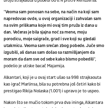
broju strajkauta u pobedi od 6:4 protiv Rendžersa.
"
Veoma sam ponosan na sebe, na način na koji sam
napredovao ovde, u ovoj organizaciji i zahvalan sam
na svim prilikama koje mi ovaj tim pruža iz dana u
dan. Večeras je bila sjajna noć za mene, moju
porodicu, moje saigrače, grad i sve koji su gledali
utakmicu. Veoma sam srećan zbog pobede. Juče smo
izgubili, ali danas sam došao sa razmišljanjem da
moram da dam sve od sebe kako bismo pobedili
",
podelio je utiske bacač Majamija.
Alkantari, koji je u ovaj start ušao sa 998 strajkaouta
kao igrač Marlinsa, bila su potrebna još četiri kako bi
prestigao Rikija Nolaska (1.001) i upravo je to uspeo.
Nakon što se mučio tokom prva dva ininga, Alkantara