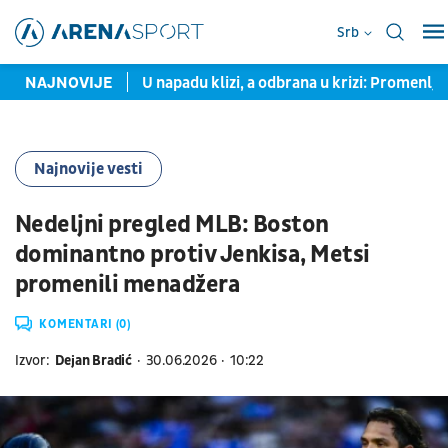
Srb
"odelu"
NAJNOVIJE
U napadu klizi, a odbrana u krizi: Promenljivi Sek i e
Najnovije vesti
Nedeljni pregled MLB: Boston
dominantno protiv Jenkisa, Metsi
promenili menadžera
KOMENTARI (0)
Izvor:
Dejan Bradić
30.06.2026
10:22