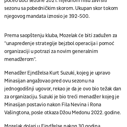
počeo uoči sezone 2021. nijednom nisu završili
sezonu sa pobedničkim skorom. Ukupan skor tokom
njegovog mandata iznosio je 392-500.
Prema saopštenju kluba, Mozelak će biti zadužen za
"unapređenje strategije bejzbol operacija i pomoć
organizaciji u potrazi za novim generalnim
menadžerom".
Menadžer Ejndželsa Kurt Suzuki, kojeg je upravo
Minasijan angažovao pred ovu sezonu na
jednogodišnji ugovor, rekao je da je ovo bio težak dan
za organizaciju. Suzuki je bio treći menadžer kojeg je
Minasijan postavio nakon Fila Nevina i Rona
Vašingtona, posle otkaza Džou Medonu 2022. godine.
Mozelak dolazi u Ejndželse nakon 30 godina