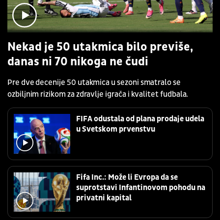
Nekad je 50 utakmica bilo previše,
danas ni 70 nikoga ne čudi
Pre dve decenije 50 utakmica u sezoni smatralo se
ozbiljnim rizikom za zdravlje igrača i kvalitet fudbala.
FIFA odustala od plana prodaje udela
u Svetskom prvenstvu
Fifa Inc.: Može li Evropa da se
suprotstavi Infantinovom pohodu na
privatni kapital