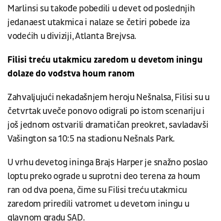
Marlinsi su takođe pobedili u devet od poslednjih
jedanaest utakmica i nalaze se četiri pobede iza
vodećih u diviziji, Atlanta Brejvsa.
Filisi treću utakmicu zaredom u devetom iningu
dolaze do vođstva houm ranom
Zahvaljujući nekadašnjem heroju Nešnalsa, Filisi su u
četvrtak uveče ponovo odigrali po istom scenariju i
još jednom ostvarili dramatičan preokret, savladavši
Vašington sa 10:5 na stadionu Nešnals Park.
U vrhu devetog ininga Brajs Harper je snažno poslao
loptu preko ograde u suprotni deo terena za houm
ran od dva poena, čime su Filisi treću utakmicu
zaredom priredili vatromet u devetom iningu u
glavnom gradu SAD.