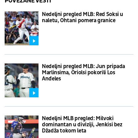
POVEZANE VESTI
Nedeljni pregled MLB: Red Soksi u
naletu, Ohtani pomera granice
Nedeljni pregled MLB: Jun pripada
Marlinsima, Oriolsi pokorili Los
Anđeles
Nedeljni MLB pregled: Milvoki
dominantan u diviziji, Jenkisi bez
Džadža tokom leta