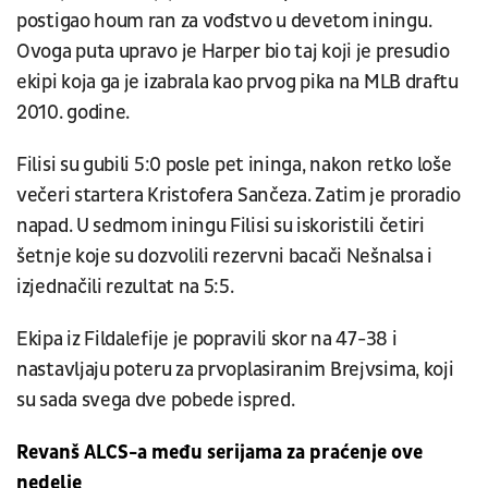
postigao houm ran za vođstvo u devetom iningu.
Ovoga puta upravo je Harper bio taj koji je presudio
ekipi koja ga je izabrala kao prvog pika na MLB draftu
2010. godine.
Filisi su gubili 5:0 posle pet ininga, nakon retko loše
večeri startera Kristofera Sančeza. Zatim je proradio
napad. U sedmom iningu Filisi su iskoristili četiri
šetnje koje su dozvolili rezervni bacači Nešnalsa i
izjednačili rezultat na 5:5.
Ekipa iz Fildalefije je popravili skor na 47-38 i
nastavljaju poteru za prvoplasiranim Brejvsima, koji
su sada svega dve pobede ispred.
Revanš ALCS-a među serijama za praćenje ove
nedelje