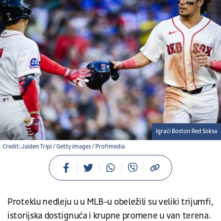
Igrači Boston Red Soksa
Credit: Jaiden Tripi / Getty images / Profimedia
Proteklu nedleju u u MLB-u obeležili su veliki trijumfi,
istorijska dostignuća i krupne promene u van terena.