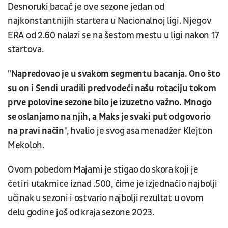
Desnoruki bacač je ove sezone jedan od
najkonstantnijih startera u Nacionalnoj ligi. Njegov
ERA od 2.60 nalazi se na šestom mestu u ligi nakon 17
startova.
"
Napredovao je u svakom segmentu bacanja. Ono što
su on i Sendi uradili predvodeći našu rotaciju tokom
prve polovine sezone bilo je izuzetno važno. Mnogo
se oslanjamo na njih, a Maks je svaki put odgovorio
na pravi način
", hvalio je svog asa menadžer Klejton
Mekoloh.
Ovom pobedom Majami je stigao do skora koji je
četiri utakmice iznad .500, čime je izjednačio najbolji
učinak u sezoni i ostvario najbolji rezultat u ovom
delu godine još od kraja sezone 2023.