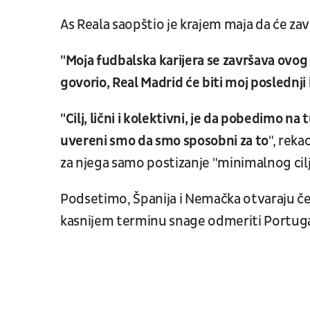
As Reala saopštio je krajem maja da će zavr
"Moja fudbalska karijera se završava ovog
govorio, Real Madrid će biti moj poslednji
"Cilj, lični i kolektivni, je da pobedimo n
uvereni smo da smo sposobni za to
", reka
za njega samo postizanje "minimalnog cilj
Podsetimo, Španija i Nemačka otvaraju če
kasnijem terminu snage odmeriti Portugal