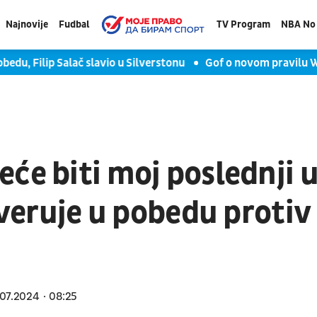
Najnovije
Fudbal
TV Program
NBA No 
ilip Salač slavio u Silverstonu
Gof o novom pravilu WTA: Pod
će biti moj poslednji 
s veruje u pobedu protiv
07.2024
08:25