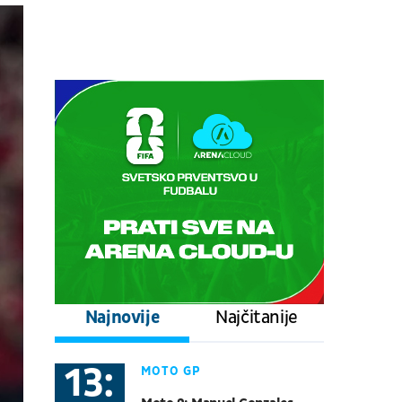
Najnovije
Najčitanije
13:
MOTO GP