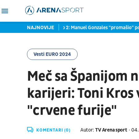
ost), T(alenat)
NAJNOVIJE
Moto 2: Manuel Gonzales "promašio" pobedu, F
Vesti EURO 2024
Meč sa Španijom ne
karijeri: Toni Kro
"crvene furije"
Autor:
TV Arena sport
04.
KOMENTARI (0)