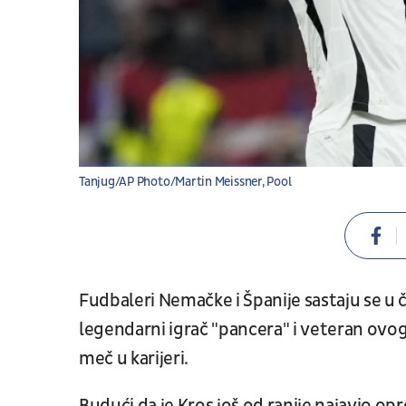
Tanjug/AP Photo/Martin Meissner, Pool
Fudbaleri Nemačke i Španije sastaju se u č
legendarni igrač "pancera" i veteran ovo
meč u karijeri.