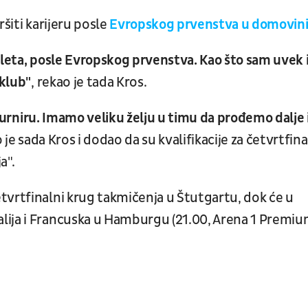
šiti karijeru posle
Evropskog prvenstva u domovini
 leta, posle Evropskog prvenstva. Kao što sam uvek 
 klub"
, rekao je tada Kros.
a turniru. Imamo veliku želju u timu da prođemo dalje 
o je sada Kros i dodao da su kvalifikacije za četvrtfina
a".
tvrtfinalni krug takmičenja u Štutgartu, dok će u
ija i Francuska u Hamburgu (21.00, Arena 1 Premiu