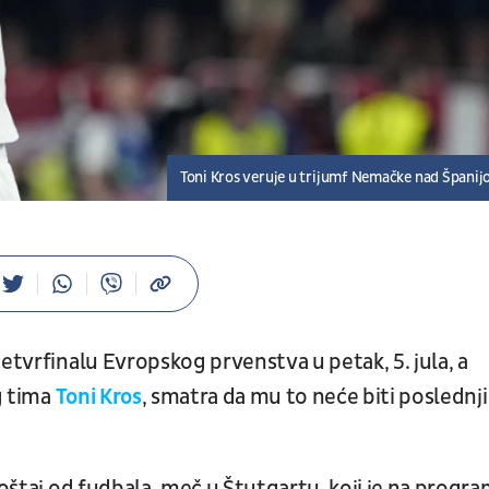
Toni Kros veruje u trijumf Nemačke nad Špani
etvrfinalu Evropskog prvenstva u petak, 5. jula, a
g tima
Toni Kros
, smatra da mu to neće biti poslednji