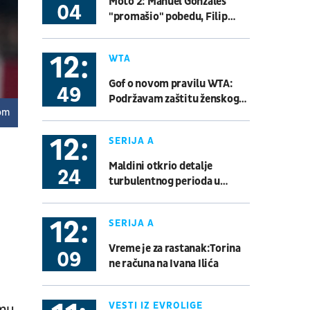
Moto 2: Manuel Gonzales
04
"promašio" pobedu, Filip
Salač slavio u Silverstonu
12:
WTA
Gof o novom pravilu WTA:
49
Podržavam zaštitu ženskog
jom
sporta, ali ne i napade na
trans zajednicu
12:
SERIJA A
Maldini otkrio detalje
24
turbulentnog perioda u
reprezentaciji: Bili smo blizu
dogovora sa Gvardiolom
12:
SERIJA A
Vreme je za rastanak:Torina
09
ne računa na Ivana Ilića
VESTI IZ EVROLIGE