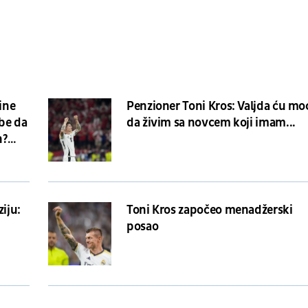
ine
Penzioner Toni Kros: Valjda ću mo
ebe da
da živim sa novcem koji imam...
n?
iju:
Toni Kros započeo menadžerski
posao