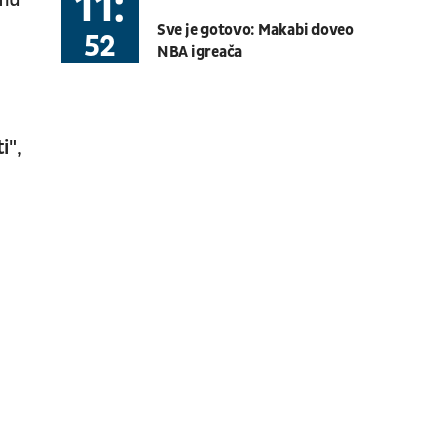
11:
amu
Sve je gotovo: Makabi doveo
52
NBA igreača
i"
,