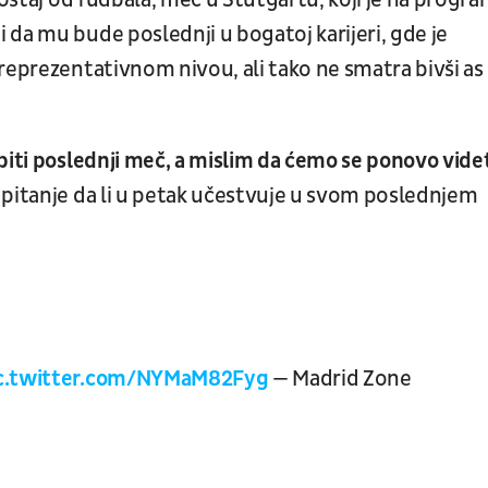
roštaj od fudbala, meč u Štutgartu, koji je na progr
i da mu bude poslednji u bogatoj karijeri, gde je
reprezentativnom nivou, ali tako ne smatra bivši as
biti poslednji meč, a mislim da ćemo se ponovo videt
 pitanje da li u petak učestvuje u svom poslednjem
c.twitter.com/NYMaM82Fyg
— Madrid Zone