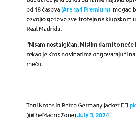
Budući da je Kros još od ranije najavio op
od 18 časova
(Arena 1 Premium)
, mogao b
osvojio gotovo sve trofeja na klupskom i 
Real Madrida.
"Nisam nostalgičan. Mislim da mi to neće 
rekao je Kros novinarima odgovarajući na
meču.
Toni Kroos in Retro Germany jacket 😮‍💨
pi
(@theMadridZone)
July 3, 2024