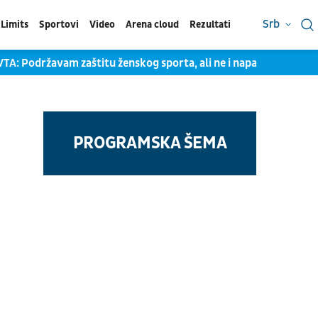
Srb
Limits
Sportovi
Video
Arena cloud
Rezultati
ržavam zaštitu ženskog sporta, ali ne i napade na trans zajedn
PROGRAMSKA ŠEMA
u