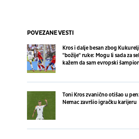
POVEZANE VESTI
Kros i dalje besan zbog Kukurelj
"božije" ruke: Mogu li sada za s
kažem da sam evropski šampio
Ne...
Toni Kros zvanično otišao u penz
Nemac završio igračku karijeru