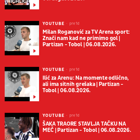
YOUTUBE
pre 1d
Milan Roganović za TV Arena sport:
Znači nam kad ne primimo gol |
Partizan - Tobol | 06.08.2026.
YOUTUBE
pre 1d
Ilić za Arenu: Na momente odlično,
ali ima sitnih grešaka | Partizan -
Tobol | 06.08.2026.
YOUTUBE
pre 1d
ŠAKA TRAORE STAVLJA TAČKU NA
MEČ | Partizan - Tobol | 06.08.2026.