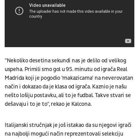
"Nekoliko desetina sekundi nas je delilo od velikog
uspeha. Primili smo gol u 95. minutu od igrača Real
Madrida koji je pogodio 'makazicama' na neverovatan
način i dokazao da je klasa od igrača. Kaznio je našu
nešto lošiju postavku, ali to je fudbal. Takve stvari se
dešavaju i to je to", rekao je Kalcona.
Italijanski stručnjak je još istakao da su njegovi igrači
na najbolji mogući način reprezentovali selekciju