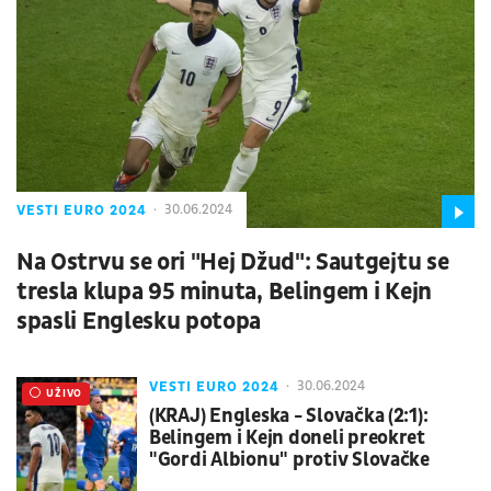
VESTI EURO 2024
30.06.2024
Na Ostrvu se ori "Hej Džud": Sautgejtu se
tresla klupa 95 minuta, Belingem i Kejn
spasli Englesku potopa
VESTI EURO 2024
30.06.2024
UŽIVO
(KRAJ) Engleska - Slovačka (2:1):
Belingem i Kejn doneli preokret
"Gordi Albionu" protiv Slovačke