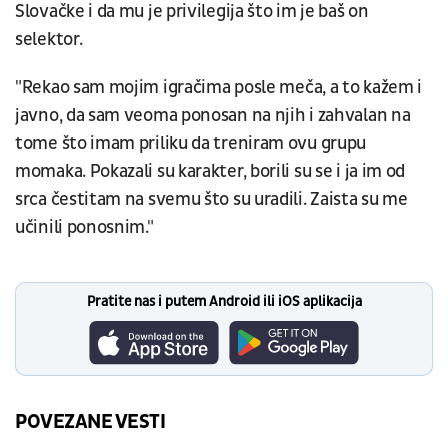
Slovačke i da mu je privilegija što im je baš on
selektor.
"Rekao sam mojim igračima posle meča, a to kažem i
javno, da sam veoma ponosan na njih i zahvalan na
tome što imam priliku da treniram ovu grupu
momaka. Pokazali su karakter, borili su se i ja im od
srca čestitam na svemu što su uradili. Zaista su me
učinili ponosnim."
Pratite nas i putem Android ili iOS aplikacija
POVEZANE VESTI