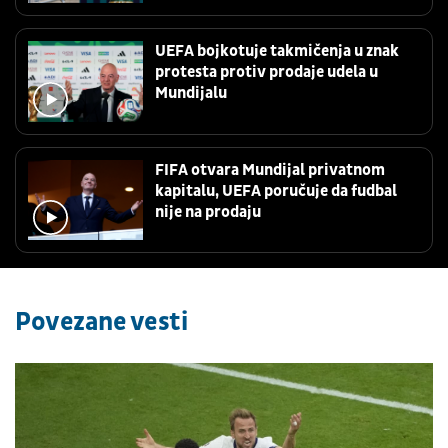
UEFA bojkotuje takmičenja u znak
protesta protiv prodaje udela u
Mundijalu
FIFA otvara Mundijal privatnom
kapitalu, UEFA poručuje da fudbal
nije na prodaju
Povezane vesti