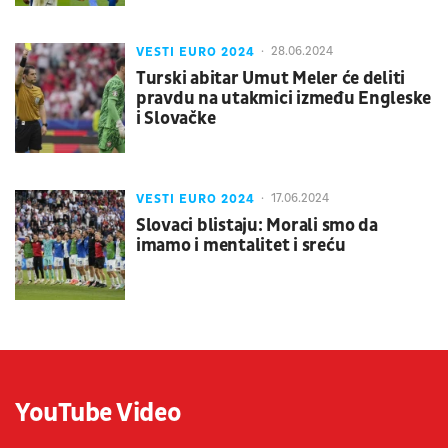
VESTI EURO 2024
28.06.2024
Turski abitar Umut Meler će deliti
pravdu na utakmici između Engleske
i Slovačke
VESTI EURO 2024
17.06.2024
Slovaci blistaju: Morali smo da
imamo i mentalitet i sreću
YouTube Video