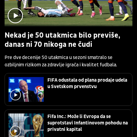
Nekad je 50 utakmica bilo previše,
danas ni 70 nikoga ne čudi
Pre dve decenije 50 utakmica u sezoni smatralo se
ozbiljnim rizikom za zdravlje igrača i kvalitet fudbala.
FIFA odustala od plana prodaje udela
u Svetskom prvenstvu
Fifa Inc.: Može li Evropa da se
suprotstavi Infantinovom pohodu na
privatni kapital