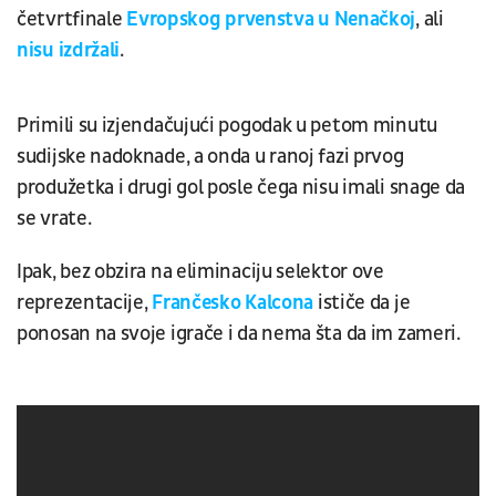
četvrtfinale
Evropskog prvenstva u Nenačkoj
, ali
nisu izdržali
.
Primili su izjendačujući pogodak u petom minutu
sudijske nadoknade, a onda u ranoj fazi prvog
produžetka i drugi gol posle čega nisu imali snage da
se vrate.
Ipak, bez obzira na eliminaciju selektor ove
reprezentacije,
Frančesko Kalcona
ističe da je
ponosan na svoje igrače i da nema šta da im zameri.