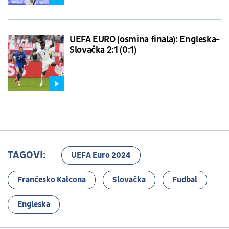
UEFA EURO (osmina finala): Engleska-
Slovačka 2:1 (0:1)
TAGOVI:
UEFA Euro 2024
Frančesko Kalcona
Slovačka
Fudbal
Engleska