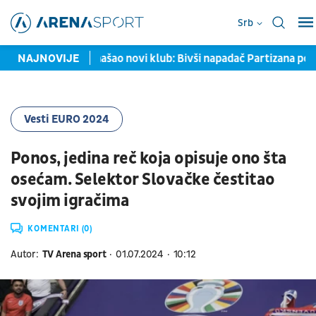
Srb
d Baždar pronašao novi klub: Bivši napadač Partizana potpisao
NAJNOVIJE
Vesti EURO 2024
Ponos, jedina reč koja opisuje ono šta
osećam. Selektor Slovačke čestitao
svojim igračima
KOMENTARI (0)
Autor:
TV Arena sport
01.07.2024
10:12