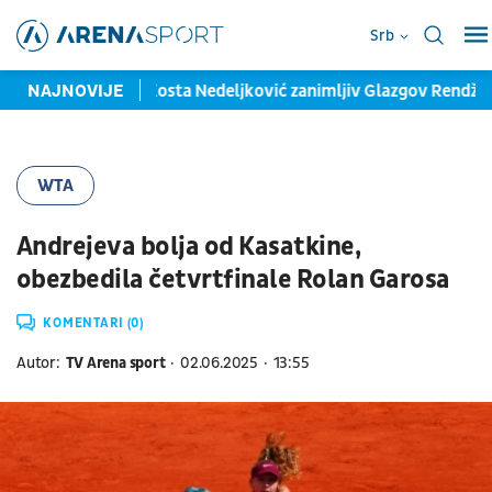
Srb
pojačanje
NAJNOVIJE
Kosta Nedeljković zanimljiv Glazgov Rendžersu: Biv
WTA
Andrejeva bolja od Kasatkine,
obezbedila četvrtfinale Rolan Garosa
KOMENTARI (0)
Autor:
TV Arena sport
02.06.2025
13:55