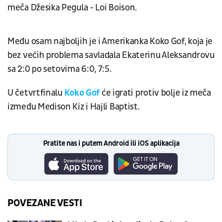
meča Džesika Pegula - Loi Boison.
Među osam najboljih je i Amerikanka Koko Gof, koja je
bez većih problema savladala Ekaterinu Aleksandrovu
sa 2:0 po setovima 6:0, 7:5.
U četvrtfinalu
Koko Gof
će igrati protiv bolje iz meča
između Medison Kiz i Hajli Baptist.
Pratite nas i putem Android ili iOS aplikacija
POVEZANE VESTI