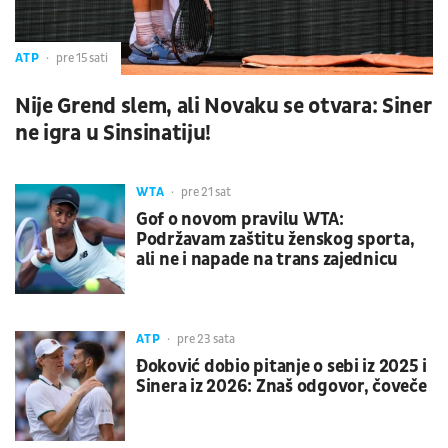
ATP
pre 15 sati
Nije Grend slem, ali Novaku se otvara: Siner
ne igra u Sinsinatiju!
WTA
pre 21 sat
Gof o novom pravilu WTA:
Podržavam zaštitu ženskog sporta,
ali ne i napade na trans zajednicu
ATP
pre 23 sata
Đoković dobio pitanje o sebi iz 2025 i
Sinera iz 2026: Znaš odgovor, čoveče