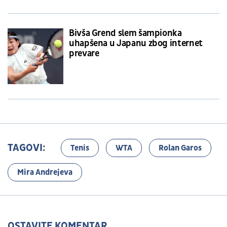
Bivša Grend slem šampionka
uhapšena u Japanu zbog internet
prevare
TAGOVI:
Tenis
WTA
Rolan Garos
Mira Andrejeva
OSTAVITE KOMENTAR