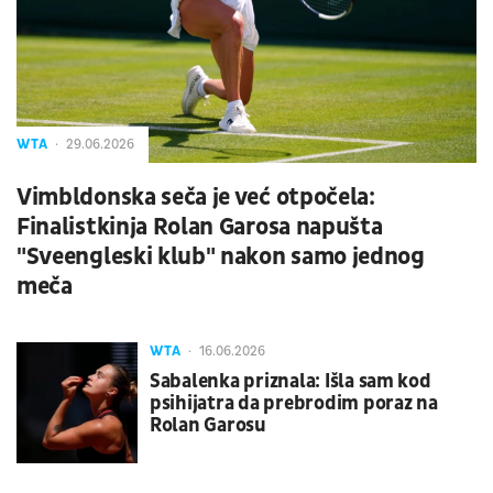
WTA
29.06.2026
Vimbldonska seča je već otpočela:
Finalistkinja Rolan Garosa napušta
"Sveengleski klub" nakon samo jednog
meča
WTA
16.06.2026
Sabalenka priznala: Išla sam kod
psihijatra da prebrodim poraz na
Rolan Garosu