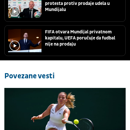
protesta protiv prodaje udela u
Mundijalu
FIFA otvara Mundijal privatnom
kapitalu, UEFA poručuje da fudbal
nije na prodaju
Povezane vesti