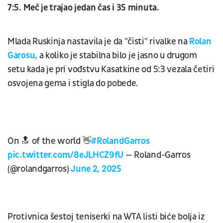
7:5. Meč je trajao jedan čas i 35 minuta.
Mlada Ruskinja nastavila je da "čisti" rivalke na
Rolan
Garosu,
a koliko je stabilna bilo je jasno u drugom
setu kada je pri vođstvu Kasatkine od 5:3 vezala četiri
osvojena gema i stigla do pobede.
On 🔝 of the world 👋
#RolandGarros
pic.twitter.com/8eJLHCZ9fU
— Roland-Garros
(@rolandgarros)
June 2, 2025
Protivnica šestoj teniserki na WTA listi biće bolja iz