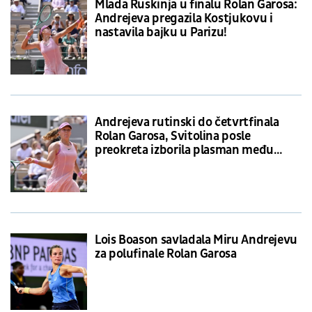
Mlada Ruskinja u finalu Rolan Garosa:
Andrejeva pregazila Kostjukovu i
nastavila bajku u Parizu!
Andrejeva rutinski do četvrtfinala
Rolan Garosa, Svitolina posle
preokreta izborila plasman među
osam najboljih
Lois Boason savladala Miru Andrejevu
za polufinale Rolan Garosa