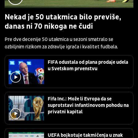
Nekad je 50 utakmica bilo previše,
danas ni 70 nikoga ne čudi
Pre dve decenije 50 utakmica u sezoni smatralo se
ozbiljnim rizikom za zdravlje igrača i kvalitet fudbala.
FIFA odustala od plana prodaje udela
u Svetskom prvenstvu
Fifa Inc.: Može li Evropa da se
suprotstavi Infantinovom pohodu na
privatni kapital
UEFA bojkotuje takmičenja u znak