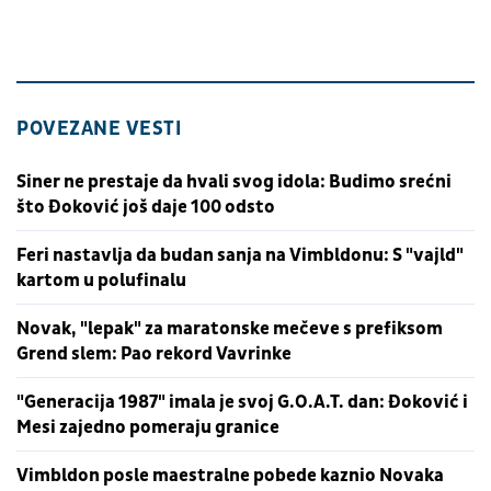
POVEZANE VESTI
Siner ne prestaje da hvali svog idola: Budimo srećni
što Đoković još daje 100 odsto
Feri nastavlja da budan sanja na Vimbldonu: S "vajld"
kartom u polufinalu
Novak, "lepak" za maratonske mečeve s prefiksom
Grend slem: Pao rekord Vavrinke
"Generacija 1987" imala je svoj G.O.A.T. dan: Đoković i
Mesi zajedno pomeraju granice
Vimbldon posle maestralne pobede kaznio Novaka