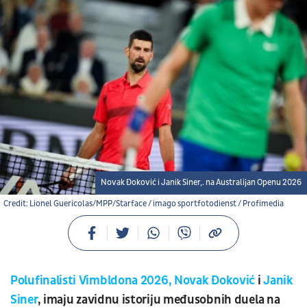
Novak Đoković i Janik Siner,. na Australijan Openu 2026
Credit: Lionel Guericolas/MPP/Starface / imago sportfotodienst / Profimedia
Polufinalisti Vimbldona 2026,
Novak Đoković
i
Janik
Siner
, imaju zavidnu istoriju međusobnih duela na