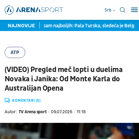
Srb
Srbija među osam najboljih: Pala Turska, sledeća je Belgija
NAJNOVIJE
ATP
(VIDEO) Pregled meč lopti u duelima
Novaka i Janika: Od Monte Karla do
Australijan Opena
KOMENTARI (0)
Autor:
TV Arena sport
09.07.2026
11:18