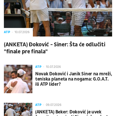
ATP
10.07.2026
(ANKETA) Đoković - Siner: Šta će odlučiti
"finale pre finala"
ATP
10.07.2026
Novak Đoković i Janik Siner na mreži,
teniska planeta na nogama: G.O.A.T.
ili ATP lider?
ATP
09.07.2026
(ANKETA) Beker: Đoković je uvek