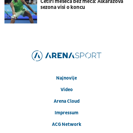
Četiri meseca bez meča: Alkarazova
sezona visi o koncu
Najnovije
Video
Arena Cloud
Impressum
ACG Network