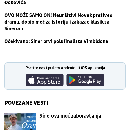
Đokovića
OVO MOŽE SAMO ON! Neuništivi Novak preživeo
dramu, dobio meč za istoriju i zakazao klasik sa
Sinerom!
Očekivano: Siner prvi polufinalista Vimbldona
Pratite nas i putem Android ili iOS aplikacija
POVEZANE VESTI
Sinerova moć zaboravljanja