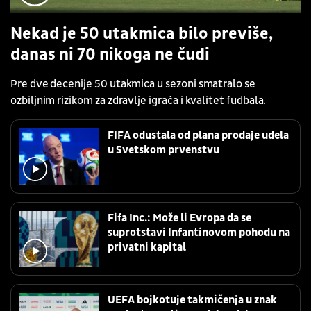
Nekad je 50 utakmica bilo previše,
danas ni 70 nikoga ne čudi
Pre dve decenije 50 utakmica u sezoni smatralo se
ozbiljnim rizikom za zdravlje igrača i kvalitet fudbala.
FIFA odustala od plana prodaje udela
u Svetskom prvenstvu
Fifa Inc.: Može li Evropa da se
suprotstavi Infantinovom pohodu na
privatni kapital
UEFA bojkotuje takmičenja u znak