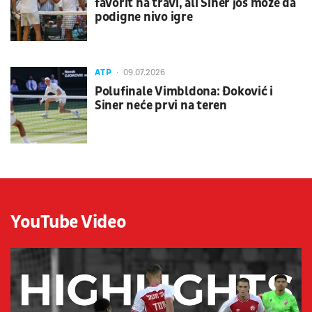
favorit na travi, ali Siner još može da
podigne nivo igre
ATP
09.07.2026
Polufinale Vimbldona: Đoković i
Siner neće prvi na teren
YouTube Video