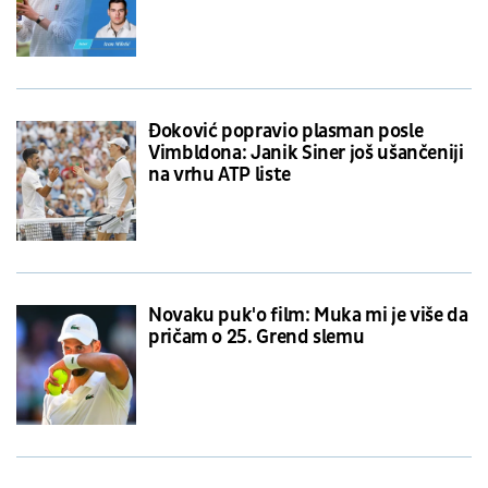
Đoković popravio plasman posle
Vimbldona: Janik Siner još ušančeniji
na vrhu ATP liste
Novaku puk'o film: Muka mi je više da
pričam o 25. Grend slemu