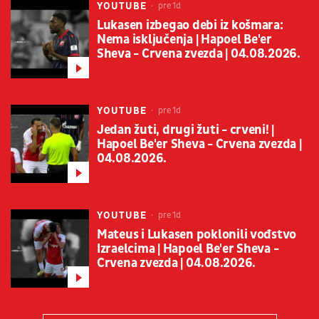
YOUTUBE
pre 1d
Lukasen izbegao debi iz košmara:
Nema isključenja | Hapoel Be'er
Sheva - Crvena zvezda | 04.08.2026.
YOUTUBE
pre 1d
Jedan žuti, drugi žuti - crveni! |
Hapoel Be'er Sheva - Crvena zvezda |
04.08.2026.
YOUTUBE
pre 1d
Mateus i Lukasen poklonili vođstvo
Izraelcima | Hapoel Be'er Sheva -
Crvena zvezda | 04.08.2026.