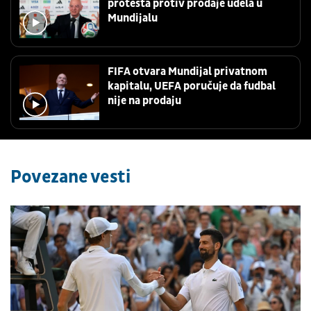
protesta protiv prodaje udela u
Mundijalu
FIFA otvara Mundijal privatnom
kapitalu, UEFA poručuje da fudbal
nije na prodaju
Povezane vesti