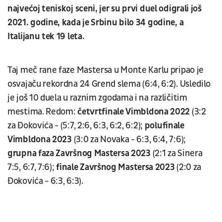
najvećoj teniskoj sceni, jer su prvi duel odigrali još
2021. godine, kada je Srbinu bilo 34 godine, a
Italijanu tek 19 leta.
Taj meč rane faze Mastersa u Monte Karlu pripao je
osvajaču rekordna 24 Grend slema (6:4, 6:2). Usledilo
je još 10 duela u raznim zgodama i na različitim
mestima. Redom:
četvrtfinale Vimbldona 2022
(3:2
za Đokovića - (5:7, 2:6, 6:3, 6:2, 6:2);
polufinale
Vimbldona 2023
(3:0 za Novaka - 6:3, 6:4, 7:6);
grupna faza Završnog Mastersa 2023
(2:1 za Sinera
7:5, 6:7, 7:6);
finale Završnog Mastersa 2023
(2:0 za
Đokovića - 6:3, 6:3).