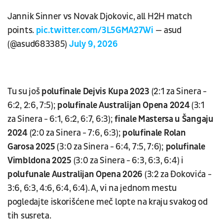
Jannik Sinner vs Novak Djokovic, all H2H match
points.
pic.twitter.com/3L5GMA27Wi
— asud
(@asud683385)
July 9, 2026
Tu su još
polufinale Dejvis Kupa 2023
(2:1 za Sinera -
6:2, 2:6, 7:5);
polufinale Australijan Opena 2024
(3:1
za Sinera - 6:1, 6:2, 6:7, 6:3);
finale Mastersa u Šangaju
2024
(2:0 za Sinera - 7:6, 6:3);
polufinale Rolan
Garosa 2025
(3:0 za Sinera - 6:4, 7:5, 7:6);
polufinale
Vimbldona 2025
(3:0 za Sinera - 6:3, 6:3, 6:4) i
polufunale Australijan Opena 2026
(3:2 za Đokovića -
3:6, 6:3, 4:6, 6:4, 6:4). A, vi na jednom mestu
pogledajte iskorišćene meč lopte na kraju svakog od
tih susreta.