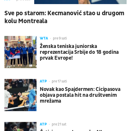
Sve po starom: Kecmanović stao u drugom
kolu Montreala
WTA
pre 9 sati
Ženska teniska juniorska
reprezentacija Srbije do 18 godina
prvak Evrope!
ATP
pre 17 sati
Novak kao Spajdermen: Cicipasova
objava postala hit na društvenim
mrežama
ATP
pre 21 sat