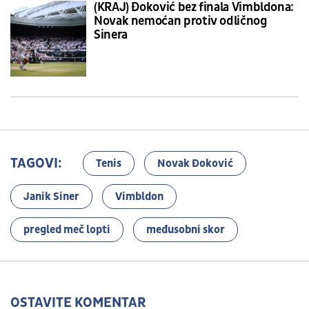
(KRAJ) Đoković bez finala Vimbldona:
Novak nemoćan protiv odličnog
Sinera
TAGOVI:
Tenis
Novak Đoković
Janik Siner
Vimbldon
pregled meč lopti
međusobni skor
OSTAVITE KOMENTAR