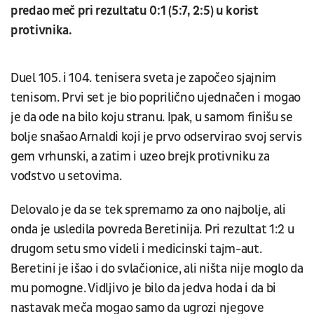
predao meč pri rezultatu 0:1 (5:7, 2:5) u korist
protivnika.
Duel 105. i 104. tenisera sveta je započeo sjajnim
tenisom. Prvi set je bio poprilično ujednačen i mogao
je da ode na bilo koju stranu. Ipak, u samom finišu se
bolje snašao Arnaldi koji je prvo odservirao svoj servis
gem vrhunski, a zatim i uzeo brejk protivniku za
vođstvo u setovima.
Delovalo je da se tek spremamo za ono najbolje, ali
onda je usledila povreda Beretinija. Pri rezultat 1:2 u
drugom setu smo videli i medicinski tajm-aut.
Beretini je išao i do svlačionice, ali ništa nije moglo da
mu pomogne. Vidljivo je bilo da jedva hoda i da bi
nastavak meča mogao samo da ugrozi njegove