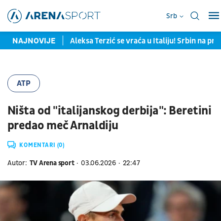
Srb
ražene od Španije
NAJNOVIJE
Aleksa Terzić se vraća u Italiju! Srbin na pr
ATP
Ništa od "italijanskog derbija": Beretini
predao meč Arnaldiju
KOMENTARI (0)
Autor:
TV Arena sport
03.06.2026
22:47