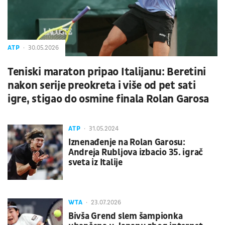
ATP
30.05.2026
Teniski maraton pripao Italijanu: Beretini
nakon serije preokreta i više od pet sati
igre, stigao do osmine finala Rolan Garosa
ATP
31.05.2024
Iznenađenje na Rolan Garosu:
Andreja Rubljova izbacio 35. igrač
sveta iz Italije
WTA
23.07.2026
Bivša Grend slem šampionka