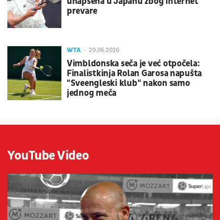
uhapšena u Japanu zbog internet
prevare
WTA
29.06.2026
Vimbldonska seča je već otpočela:
Finalistkinja Rolan Garosa napušta
"Sveengleski klub" nakon samo
jednog meča
YouTube Video