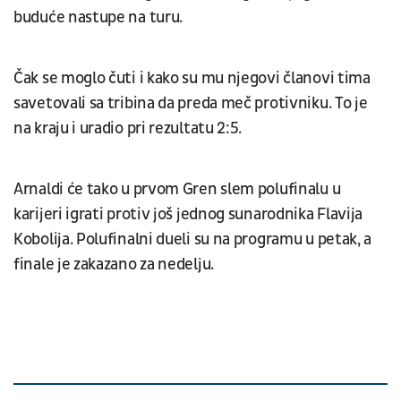
buduće nastupe na turu.
Čak se moglo čuti i kako su mu njegovi članovi tima
savetovali sa tribina da preda meč protivniku. To je
na kraju i uradio pri rezultatu 2:5.
Arnaldi će tako u prvom Gren slem polufinalu u
karijeri igrati protiv još jednog sunarodnika Flavija
Kobolija. Polufinalni dueli su na programu u petak, a
finale je zakazano za nedelju.