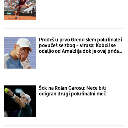
Prođeš u prvo Grend slem polufinale i
povučeš se zbog - virusa: Koboli se
odaljio od Arnaldija dok je ovaj pričao
o tegobama
Šok na Rolan Garosu: Neće biti
odigran drugi polufinalni meč