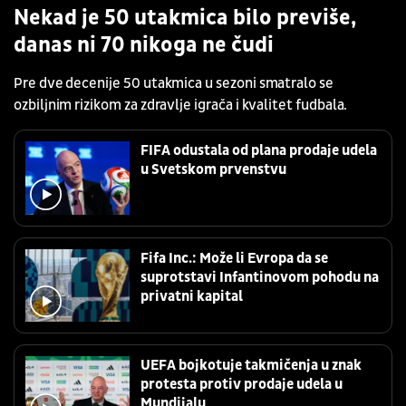
Nekad je 50 utakmica bilo previše,
danas ni 70 nikoga ne čudi
Pre dve decenije 50 utakmica u sezoni smatralo se
ozbiljnim rizikom za zdravlje igrača i kvalitet fudbala.
FIFA odustala od plana prodaje udela
u Svetskom prvenstvu
Fifa Inc.: Može li Evropa da se
suprotstavi Infantinovom pohodu na
privatni kapital
UEFA bojkotuje takmičenja u znak
protesta protiv prodaje udela u
Mundijalu