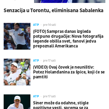
Senzacija u Torontu, eliminisana Sabalenka
ATP
pre 14 sati
(FOTO) Sampras danas izgleda
potpuno drugačije: Nova fotografija
legende obišla svet, fanovi jedva
prepoznali Amerikanca
ATP
pre 17 sati
(VIDEO) Ovaj čovek je neuništiv:
Potez Holanđanina za špice, koji će se
pamtiti
ATP
pre 17 sati
Siner može da odahne, stigle
pozitivne vesti, sprema se za