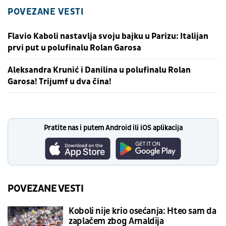
POVEZANE VESTI
Flavio Kaboli nastavlja svoju bajku u Parizu: Italijan
prvi put u polufinalu Rolan Garosa
Aleksandra Krunić i Danilina u polufinalu Rolan
Garosa! Trijumf u dva čina!
Pratite nas i putem Android ili iOS aplikacija
POVEZANE VESTI
Koboli nije krio osećanja: Hteo sam da
zaplačem zbog Arnaldija