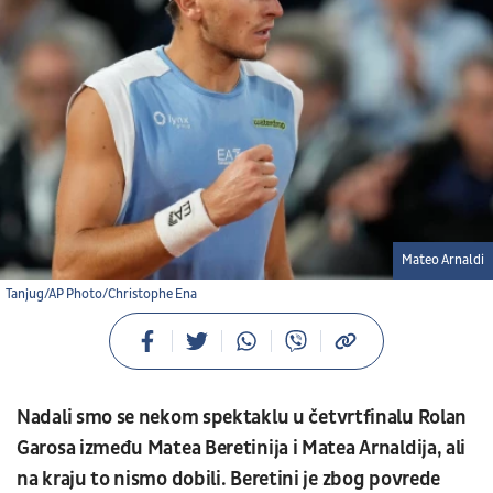
Mateo Arnaldi
Tanjug/AP Photo/Christophe Ena
Nadali smo se nekom spektaklu u četvrtfinalu Rolan
Garosa između Matea Beretinija i Matea Arnaldija, ali
na kraju to nismo dobili. Beretini je zbog povrede