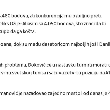
.460 bodova, ali konkurencija mu ozbiljno preti.
Feliks Ožije-Aliasim sa 4.050 bodova, što znači da bi
kupo da ga košta.
 poena, dok su među desetoricom najboljih još i Dani
ećih problema, Đoković će u nastavku turnira morati 
 vrhu svetskog tenisa i sačuva četvrtu poziciju na A
manović je nazadovao za jedno mesto i od danas je 