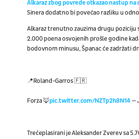
Alkaraz zbog povrede otkazao nastup na
Sinera dodatno bi povećao razliku u odnos
Alkaraz trenutno zauzima drugu poziciju s
2.000 poena osvojenih prošle godine kada
bodovnom minusu, Španac će zadržati dru
📍Roland-Garros 🇫🇷
Forza 🦊
pic.twitter.com/NZTp2h8N14
— 
Trećeplasirani je Aleksander Zverev sa 5.7