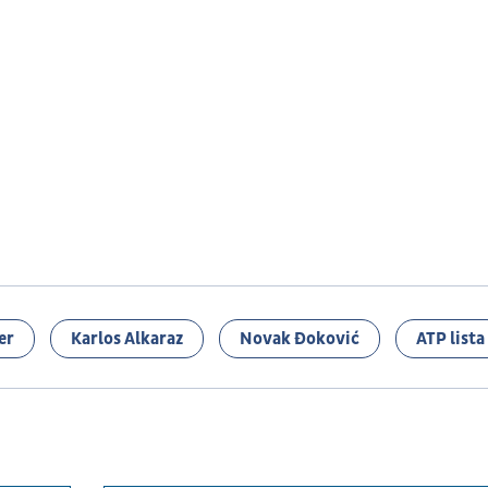
er
Karlos Alkaraz
Novak Đoković
ATP lista