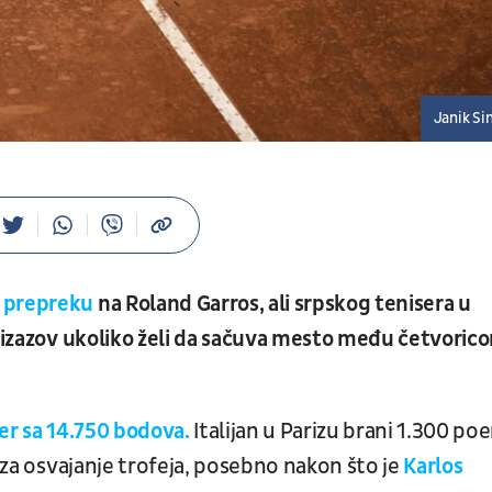
Janik Si
u prepreku
na Roland Garros, ali srpskog tenisera u
i izazov ukoliko želi da sačuva mesto među četvoric
er sa 14.750 bodova.
Italijan u Parizu brani 1.300 po
a za osvajanje trofeja, posebno nakon što je
Karlos