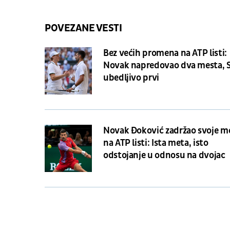
POVEZANE VESTI
Bez većih promena na ATP listi:
Novak napredovao dva mesta, S
ubedljivo prvi
Novak Đoković zadržao svoje m
na ATP listi: Ista meta, isto
odstojanje u odnosu na dvojac