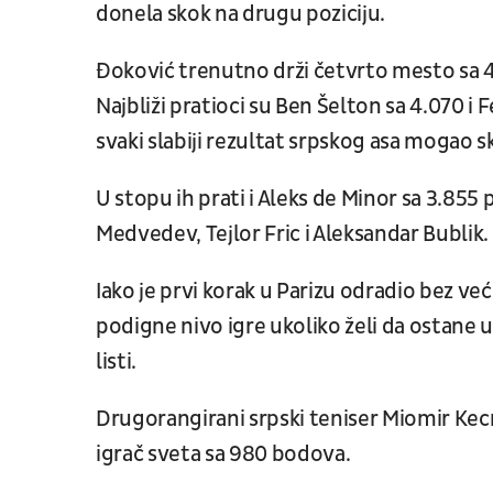
donela skok na drugu poziciju.
Đoković trenutno drži četvrto mesto sa 4
Najbliži pratioci su Ben Šelton sa 4.070 i 
svaki slabiji rezultat srpskog asa mogao s
U stopu ih prati i Aleks de Minor sa 3.855
Medvedev, Tejlor Fric i Aleksandar Bublik.
Iako je prvi korak u Parizu odradio bez v
podigne nivo igre ukoliko želi da ostane u
listi.
Drugorangirani srpski teniser Miomir Kec
igrač sveta sa 980 bodova.