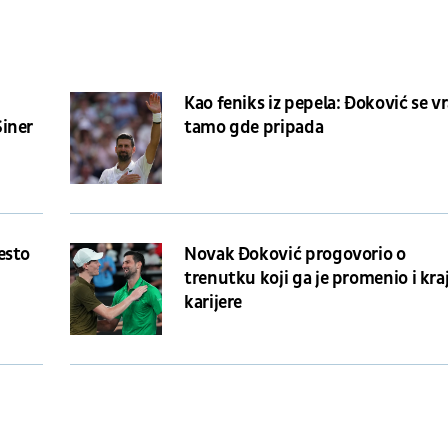
Kao feniks iz pepela: Đoković se v
iner
tamo gde pripada
esto
Novak Đoković progovorio o
trenutku koji ga je promenio i kra
karijere