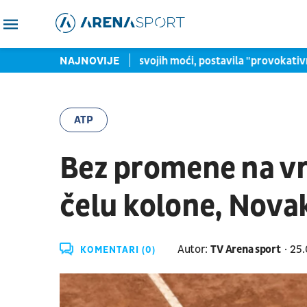
iaha Vilagoš, svesna svojih moći, postavila "provokativno" pitanj
NAJNOVIJE
ATP
Bez promene na vrh
čelu kolone, Novak
Autor:
TV Arena sport
25.
KOMENTARI (0)