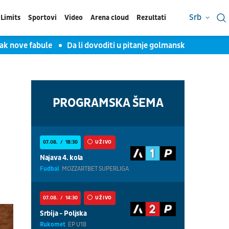
Srb
Limits
Sportovi
Video
Arena cloud
Rezultati
 fabule
Da li dovoditi u pitanje golmansku poziciju?
Tenisk
PROGRAMSKA ŠEMA
07.08.
18:30
UŽIVO
Najava 4. kola
Fudbal
MOZZARTBET SUPERLIGA
07.08.
14:30
UŽIVO
Srbija - Poljska
Rukomet
EP U18