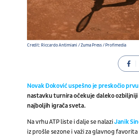
Credit: Riccardo Antimiani / Zuma Press / Profimedia
Novak Đoković uspešno je preskočio prv
nastavku turnira očekuje daleko ozbiljnij
najboljih igrača sveta.
Na vrhu ATP liste i dalje se nalazi
Janik Sin
iz prošle sezone i važi za glavnog favorit