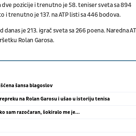
ve pozicije i trenutno je 58. teniser sveta sa 894
 i trenutno je 137. na ATP listi sa 446 bodova.
od danas je 213. igrač sveta sa 266 poena. Naredna A
vršetku Rolan Garosa.
išćena šansa blagoslov
epreku na Rolan Garosu i ušao u istoriju tenisa
o sam razočaran, šokiralo me je...