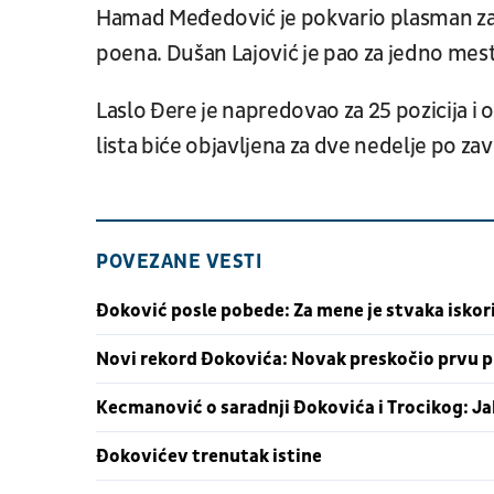
Hamad Međedović je pokvario plasman za d
poena. Dušan Lajović je pao za jedno mesto
Laslo Đere je napredovao za 25 pozicija i 
lista biće objavljena za dve nedelje po za
POVEZANE VESTI
Đoković posle pobede: Za mene je stvaka iskor
Novi rekord Đokovića: Novak preskočio prvu pr
Kecmanović o saradnji Đokovića i Trocikog: Jak
Đokovićev trenutak istine