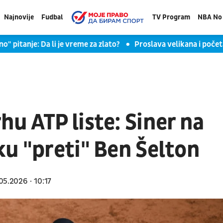
Najnovije
Fudbal
TV Program
NBA No 
e: Da li je vreme za zlato?
Proslava velikana i početak nove
u ATP liste: Siner na
u "preti" Ben Šelton
05.2026
10:17