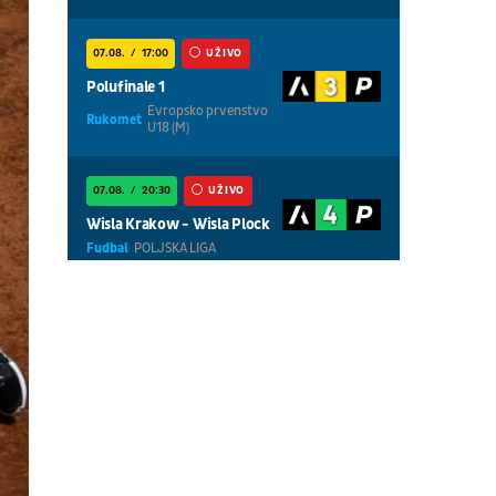
07.08.
17:00
UŽIVO
Polufinale 1
Evropsko prvenstvo
Rukomet
U18 (M)
07.08.
20:30
UŽIVO
Wisla Krakow - Wisla Plock
Fudbal
POLJSKA LIGA
07.08.
18:30
UŽIVO
Centralni teren, dan 5,
prepodnevna sesija
Tenis
WTA 1000 - Toronto
07.08.
18:30
UŽIVO
Centralni teren, dan 6,