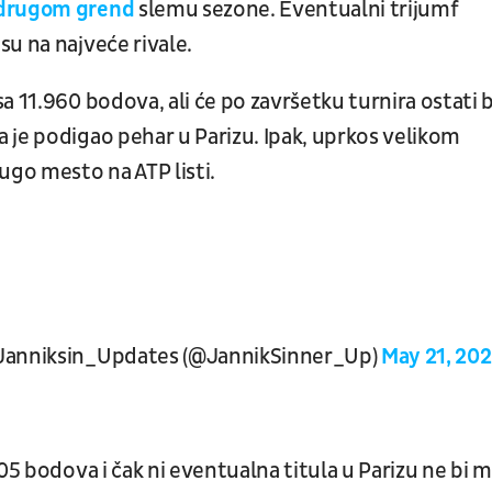
 drugom grend
slemu sezone. Eventualni trijumf
u na najveće rivale.
a 11.960 bodova, ali će po završetku turnira ostati 
 je podigao pehar u Parizu. Ipak, uprkos velikom
go mesto na ATP listi.
Janniksin_Updates (@JannikSinner_Up)
May 21, 20
05 bodova i čak ni eventualna titula u Parizu ne bi 