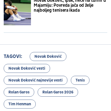
Novak Đoković, ipak, neće na turnir u
Majamiju: Povreda jača od želje
najboljeg tenisera ikada
TAGOVI:
Novak Đoković
Novak Đoković vesti
Novak Đoković najnovije vesti
Tenis
Rolan Garos
Rolan Garos 2026
Tim Henman