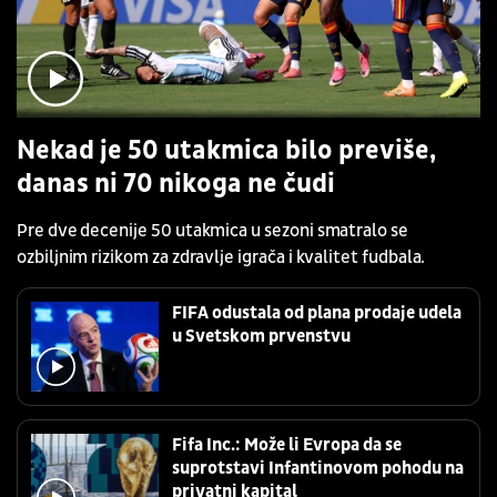
Nekad je 50 utakmica bilo previše,
danas ni 70 nikoga ne čudi
Pre dve decenije 50 utakmica u sezoni smatralo se
ozbiljnim rizikom za zdravlje igrača i kvalitet fudbala.
FIFA odustala od plana prodaje udela
u Svetskom prvenstvu
Fifa Inc.: Može li Evropa da se
suprotstavi Infantinovom pohodu na
privatni kapital