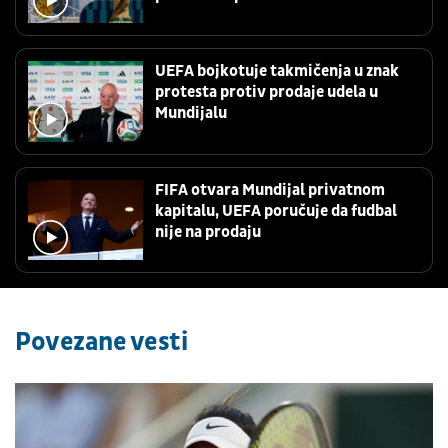
UEFA bojkotuje takmičenja u znak
protesta protiv prodaje udela u
Mundijalu
FIFA otvara Mundijal privatnom
kapitalu, UEFA poručuje da fudbal
nije na prodaju
Povezane vesti