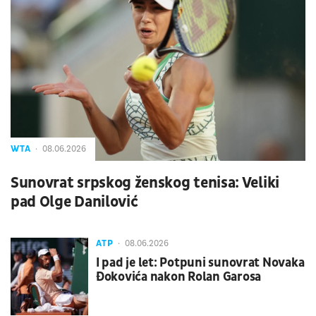
WTA
08.06.2026
Sunovrat srpskog ženskog tenisa: Veliki
pad Olge Danilović
ATP
08.06.2026
I pad je let: Potpuni sunovrat Novaka
Đokovića nakon Rolan Garosa