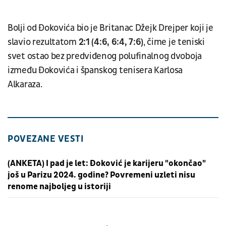
Bolji od Đokovića bio je Britanac Džejk Drejper koji je
slavio rezultatom
2:1 (4:6, 6:4, 7:6)
, čime je teniski
svet ostao bez predviđenog polufinalnog dvoboja
između Đokovića i španskog tenisera Karlosa
Alkaraza.
POVEZANE VESTI
(ANKETA) I pad je let: Đoković je karijeru "okončao"
još u Parizu 2024. godine? Povremeni uzleti nisu
renome najboljeg u istoriji