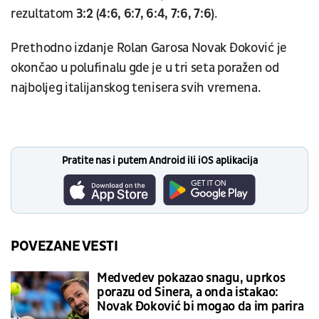
rezultatom
3:2 (4:6, 6:7, 6:4, 7:6, 7:6)
.
Prethodno izdanje Rolan Garosa Novak Đoković je
okončao u polufinalu gde je u tri seta poražen od
najboljeg italijanskog tenisera svih vremena.
Pratite nas i putem Android ili iOS aplikacija
POVEZANE VESTI
Medvedev pokazao snagu, uprkos
porazu od Sinera, a onda istakao:
Novak Đoković bi mogao da im parira