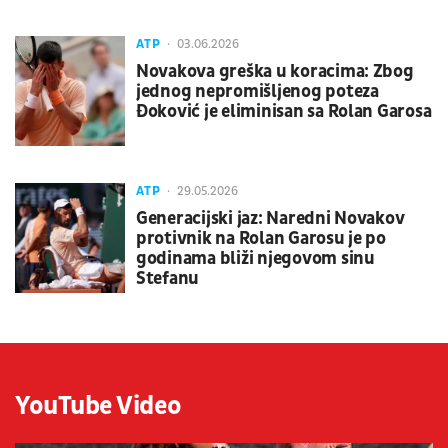
ATP
03.06.2026
Novakova greška u koracima: Zbog
jednog nepromišljenog poteza
Đoković je eliminisan sa Rolan Garosa
ATP
29.05.2026
Generacijski jaz: Naredni Novakov
protivnik na Rolan Garosu je po
godinama bliži njegovom sinu
Stefanu
YouTube Video