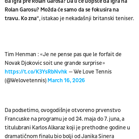
da igra pre Rolan Garosa? Da li će uopšte da igra na
Rolan Garosu? Možda će samo da se fokusira na
travu. Ko zna“
, istakao je nekadašnji britanski teniser.
Tim Henman : « Je ne pense pas que le forfait de
Novak Djokovic soit une grande surprise »
https://t.co/K3YsRbNvhk
— We Love Tennis
(@Welovetennis)
March 16, 2026
Da podsetimo, ovogodišnje otvoreno prvenstvo
Francuske na programu je od 24. maja do 7. juna, a
titulubrani Karlos Alkaraz koji je prethodne godine u
dramatičnom finalu bio bolji od Janika Sinera