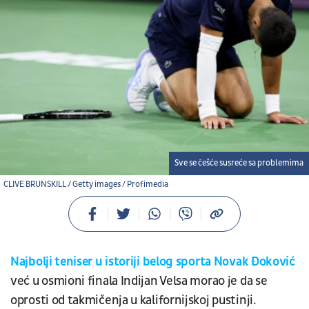
Sve se češće susreće sa problemima
CLIVE BRUNSKILL / Getty images / Profimedia
Najbolji teniser u istoriji belog sporta Novak Đoković
već u osmioni finala Indijan Velsa morao je da se
oprosti od takmičenja u kalifornijskoj pustinji.