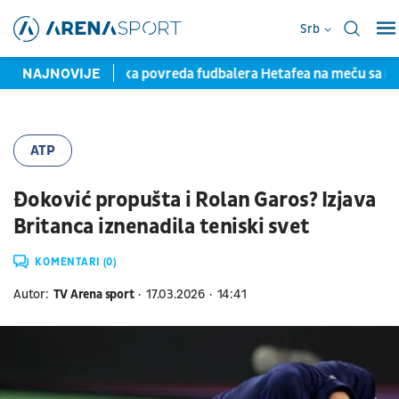
Srb
 potpisom
NAJNOVIJE
Teška povreda fudbalera Hetafea na meču sa Mo
ATP
Đoković propušta i Rolan Garos? Izjava
Britanca iznenadila teniski svet
KOMENTARI (0)
Autor:
TV Arena sport
17.03.2026
14:41