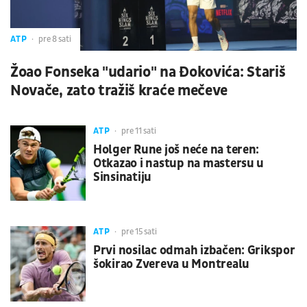
ATP
pre 8 sati
Žoao Fonseka "udario" na Đokovića: Stariš
Novače, zato tražiš kraće mečeve
ATP
pre 11 sati
Holger Rune još neće na teren:
Otkazao i nastup na mastersu u
Sinsinatiju
ATP
pre 15 sati
Prvi nosilac odmah izbačen: Grikspor
šokirao Zvereva u Montrealu