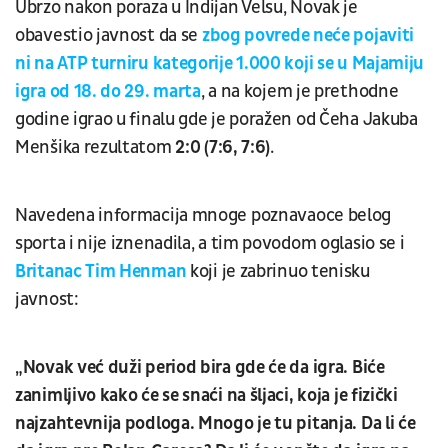
Ubrzo nakon poraza u Indijan Velsu, Novak je
obavestio javnost da se
zbog povrede neće pojaviti
ni na ATP turniru kategorije 1.000 koji se u Majamiju
igra od 18. do 29. marta
, a na kojem je prethodne
godine igrao u finalu gde je poražen od Čeha Jakuba
Menšika rezultatom
2:0 (7:6, 7:6)
.
Navedena informacija mnoge poznavaoce belog
sporta i nije iznenadila, a tim povodom oglasio se i
Britanac Tim Henman
koji je zabrinuo tenisku
javnost:
„Novak već duži period bira gde će da igra. Biće
zanimljivo kako će se snaći na šljaci, koja je fizički
najzahtevnija podloga. Mnogo je tu pitanja. Da li će