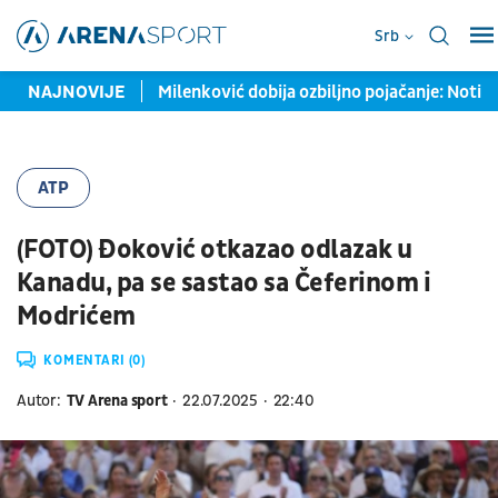
Srb
ičarima Infantina
NAJNOVIJE
Milenković dobija ozbiljno pojačanje: Noti
ATP
(FOTO) Đoković otkazao odlazak u
Kanadu, pa se sastao sa Čeferinom i
Modrićem
KOMENTARI (0)
Autor:
TV Arena sport
22.07.2025
22:40