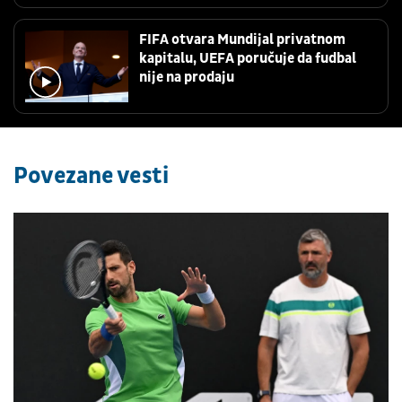
FIFA otvara Mundijal privatnom
kapitalu, UEFA poručuje da fudbal
nije na prodaju
Povezane vesti