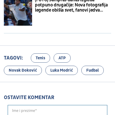
potpuno drugačije: Nova fotografija
legende obišla svet, fanovi jedva
prepoznali Amerikanca
TAGOVI:
Tenis
ATP
Novak Đoković
Luka Modrić
Fudbal
OSTAVITE KOMENTAR