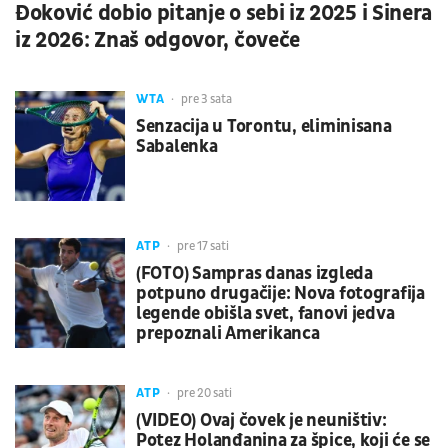
Đoković dobio pitanje o sebi iz 2025 i Sinera
iz 2026: Znaš odgovor, čoveče
WTA
pre 3 sata
Senzacija u Torontu, eliminisana
Sabalenka
ATP
pre 17 sati
(FOTO) Sampras danas izgleda
potpuno drugačije: Nova fotografija
legende obišla svet, fanovi jedva
prepoznali Amerikanca
ATP
pre 20 sati
(VIDEO) Ovaj čovek je neuništiv:
Potez Holanđanina za špice, koji će se