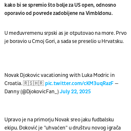
kako bi se spremio što bolje za US open, odnosno
oporavio od povrede zadobijene na Vimbldonu.
U međuvremenu srpski as je otputovao na more. Prvo
je boravio u Crnoj Gori, a sada se preselio u Hrvatsku.
Novak Djokovic vacationing with Luka Modric in
Croatia. 🇷🇸🇭🇷
pic.twitter.com/cKM3uqRazF
—
Danny (@DjokovicFan_)
July 22, 2025
Upravo je na primorju Novak sreo jaku fudbalsku
ekipu. Đoković je "uhvaćen" u društvu novog igrača