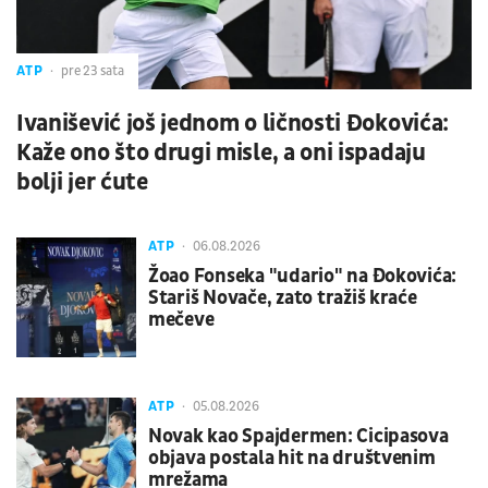
ATP
pre 23 sata
Ivanišević još jednom o ličnosti Đokovića:
Kaže ono što drugi misle, a oni ispadaju
bolji jer ćute
ATP
06.08.2026
Žoao Fonseka "udario" na Đokovića:
Stariš Novače, zato tražiš kraće
mečeve
ATP
05.08.2026
Novak kao Spajdermen: Cicipasova
objava postala hit na društvenim
mrežama