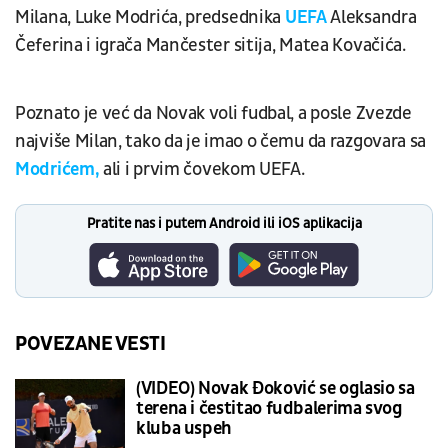
Milana, Luke Modrića, predsednika
UEFA
Aleksandra
Čeferina i igrača Mančester sitija, Matea Kovačića.
Poznato je već da Novak voli fudbal, a posle Zvezde
najviše Milan, tako da je imao o čemu da razgovara sa
Modrićem,
ali i prvim čovekom UEFA.
Pratite nas i putem Android ili iOS aplikacija
POVEZANE VESTI
(VIDEO) Novak Đoković se oglasio sa
terena i čestitao fudbalerima svog
kluba uspeh