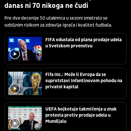
danas ni 70 nikoga ne čudi
Pre dve decenije 50 utakmica u sezoni smatralo se
ozbiljnim rizikom za zdravlje igrača i kvalitet fudbala.
FIFA odustala od plana prodaje udela
u Svetskom prvenstvu
Fifa Inc.: Može li Evropa da se
suprotstavi Infantinovom pohodu na
privatni kapital
UEFA bojkotuje takmičenja u znak
protesta protiv prodaje udela u
Mundijalu