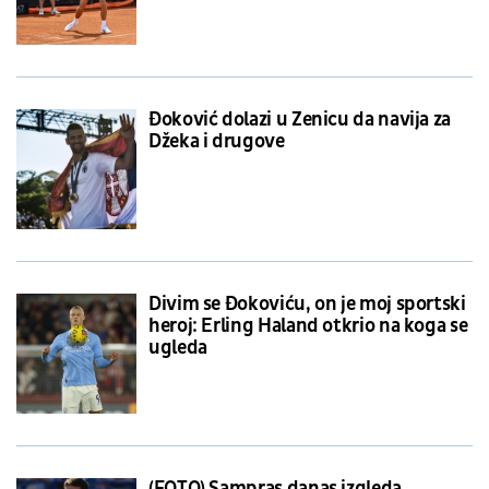
Đoković dolazi u Zenicu da navija za
Džeka i drugove
Divim se Đokoviću, on je moj sportski
heroj: Erling Haland otkrio na koga se
ugleda
(FOTO) Sampras danas izgleda