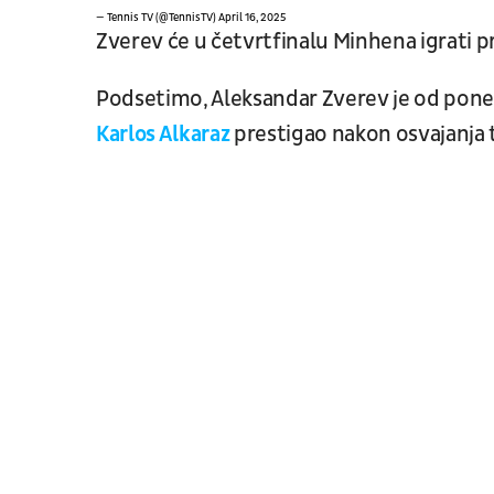
— Tennis TV (@TennisTV)
April 16, 2025
Zverev će u četvrtfinalu Minhena igrati p
Podsetimo, Aleksandar Zverev je od ponede
Karlos Alkaraz
prestigao nakon osvajanja 