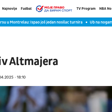
Najnovije
Fudbal
TV Program
NBA No 
rsu u Montrelau: Ispao još jedan nosilac turnira
Ub na nogama
iv Altmajera
04.2025
18:10