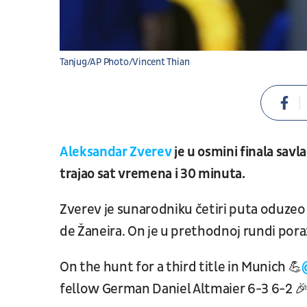
Tanjug/AP Photo/Vincent Thian
Aleksandar Zverev
je u osmini finala savl
trajao sat vremena i 30 minuta.
Zverev je sunarodniku četiri puta oduzeo s
de Žaneira. On je u prethodnoj rundi por
On the hunt for a third title in Munich 💪
fellow German Daniel Altmaier 6-3 6-2 