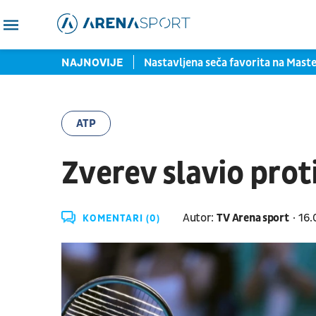
 i manje crnih rupa u igri
NAJNOVIJE
Nastavljena seča favorita na Maste
ATP
Zverev slavio prot
Autor:
TV Arena sport
16.
KOMENTARI (0)