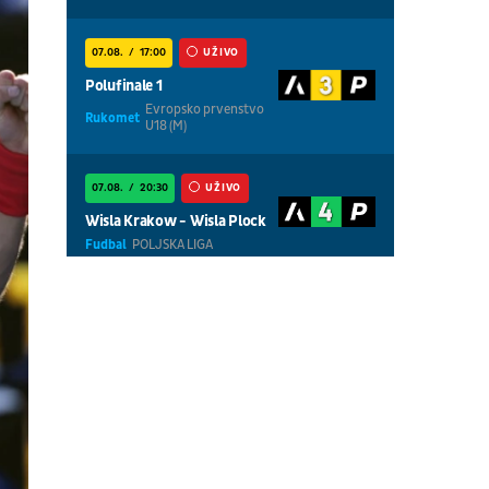
07.08.
17:00
UŽIVO
Polufinale 1
Evropsko prvenstvo
Rukomet
U18 (M)
07.08.
20:30
UŽIVO
Wisla Krakow - Wisla Plock
Fudbal
POLJSKA LIGA
07.08.
18:30
UŽIVO
Centralni teren, dan 5,
prepodnevna sesija
Tenis
WTA 1000 - Toronto
07.08.
18:30
UŽIVO
Centralni teren, dan 6,