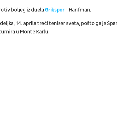
rotiv boljeg iz duela
Grikspor -
Hanfman.
ljka, 14. aprila treći teniser sveta, pošto ga je Špa
turnira u Monte Karlu.