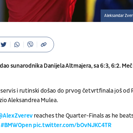
Aleksandar Zve
adao sunarodnika Danijela Altmajera, sa 6:3, 6:2. Meč
ervis i rutinski došao do prvog četvrtfinala još od 
azio Aleksandrea Mulea.
@AlexZverev
reaches the Quarter-Finals as he beat

#BMWOpen
pic.twitter.com/bOvNJKC4TR