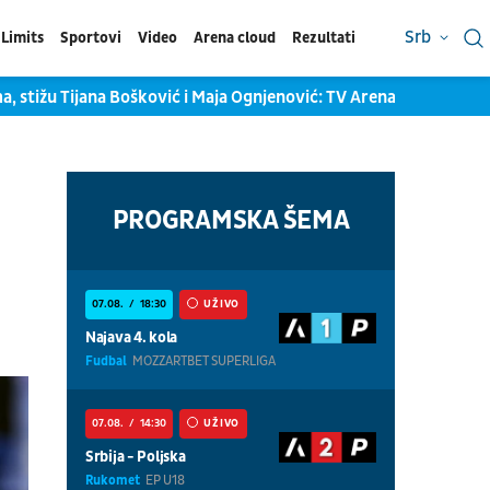
Srb
Limits
Sportovi
Video
Arena cloud
Rezultati
, stižu Tijana Bošković i Maja Ognjenović: TV Arena sport na li
PROGRAMSKA ŠEMA
07.08.
18:30
UŽIVO
Najava 4. kola
Fudbal
MOZZARTBET SUPERLIGA
07.08.
14:30
UŽIVO
Srbija - Poljska
Rukomet
EP U18