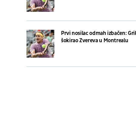
Prvi nosilac odmah izbačen: Gr
šokirao Zvereva u Montrealu