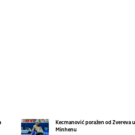
a
Kecmanović poražen od Zvereva 
Minhenu