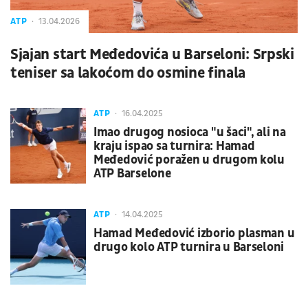
ATP
13.04.2026
Sjajan start Međedovića u Barseloni: Srpski
teniser sa lakoćom do osmine finala
ATP
16.04.2025
Imao drugog nosioca "u šaci", ali na
kraju ispao sa turnira: Hamad
Međedović poražen u drugom kolu
ATP Barselone
ATP
14.04.2025
Hamad Međedović izborio plasman u
drugo kolo ATP turnira u Barseloni