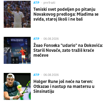
ATP
pre 9 sati
Teniski svet podeljen po pitanju
Novakovog predloga: Mlađima se
sviđa, staroj školi i ne baš
ATP
06.08.2026
Žoao Fonseka "udario" na Đokovića:
Stariš Novače, zato tražiš kraće
mečeve
ATP
06.08.2026
Holger Rune još neće na teren:
Otkazao i nastup na mastersu u
Sinsinatiju