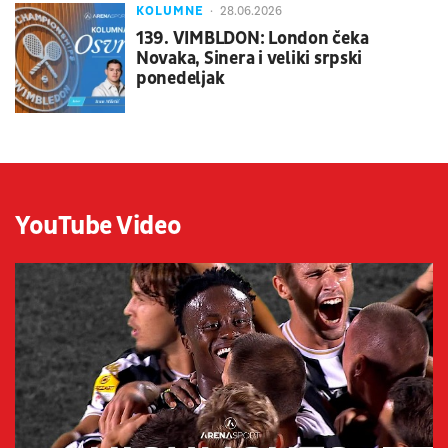
KOLUMNE
28.06.2026
139. VIMBLDON: London čeka
Novaka, Sinera i veliki srpski
ponedeljak
YouTube Video