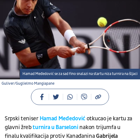
Hamad Međedović se za sad fino snalazi na startu niza turnira na šljaci
Guliver/Guglielmo Mangiapane
Srpski teniser
Hamad Međedović
otkucao je kartu za
glavni žreb
turnira u Barseloni
nakon trijumfa u
finalu kvalifikacija protiv Kanađanina
Gabrijela