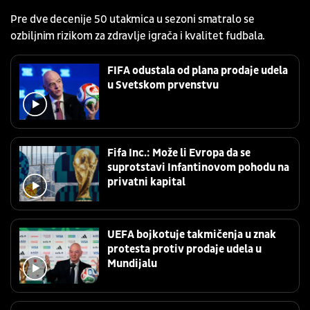
Pre dve decenije 50 utakmica u sezoni smatralo se
ozbiljnim rizikom za zdravlje igrača i kvalitet fudbala.
FIFA odustala od plana prodaje udela
u Svetskom prvenstvu
Fifa Inc.: Može li Evropa da se
suprotstavi Infantinovom pohodu na
privatni kapital
UEFA bojkotuje takmičenja u znak
protesta protiv prodaje udela u
Mundijalu