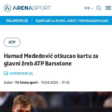
Srb
ramo bez pritiska
NAJNOVIJE
Spektakl u Areni: Jokić i Vembanjama jedan
ATP
Hamad Međedović otkucao kartu za
glavni žreb ATP Barselone
KOMENTARI (0)
Autor:
TV Arena sport
13.04.2025
17:35