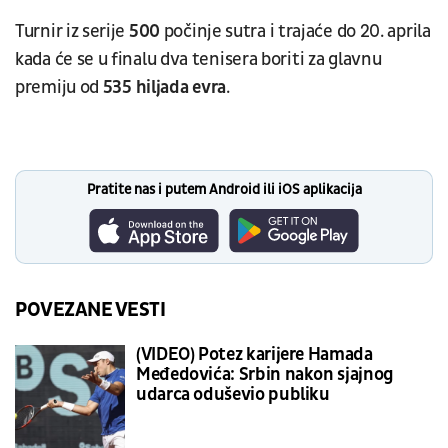
Turnir iz serije
500
počinje sutra i trajaće do 20. aprila
kada će se u finalu dva tenisera boriti za glavnu
premiju od
535 hiljada evra
.
Pratite nas i putem Android ili iOS aplikacija
POVEZANE VESTI
(VIDEO) Potez karijere Hamada
Međedovića: Srbin nakon sjajnog
udarca oduševio publiku