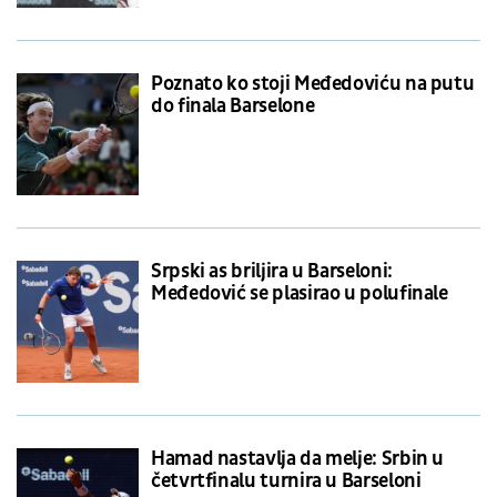
Poznato ko stoji Međedoviću na putu
do finala Barselone
Srpski as briljira u Barseloni:
Međedović se plasirao u polufinale
Hamad nastavlja da melje: Srbin u
četvrtfinalu turnira u Barseloni