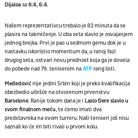
Dijaloa
sa
6:4, 6:4
.
Našem reprezentativcu trebalo je 82 minuta da se
plasira na takmičenje. U oba seta slavio je osvajanjem
jednog brejka. Prvi je pao u sedmom gemu dok je u
nastavku iskoristio momentum da, u ranoj fazi
drugog seta, ostvari novu prednost koja ga je dovela
do pobede nad 79. teniserom na
ATP
rang listi.
Međedović
nije jedini Srbin koji je preko kvalifikacija
obezbedio učešće na otvorenom prvenstvu
Barselone
. Ranije tokom dana je i
Laslo Đere slavio u
svom finalnom meču
, te ćemo imati dva
predstavnika na ovom turniru. Naši teniseri još nisu
saznali ko će im biti rivali u prvom kolu.