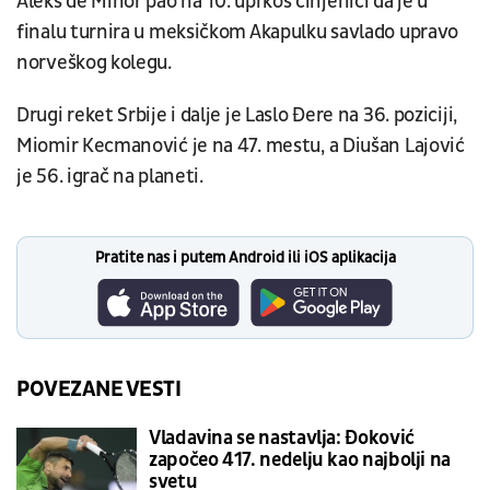
Aleks de Minor pao na 10. uprkos činjenici da je u
finalu turnira u meksičkom Akapulku savlado upravo
norveškog kolegu.
Drugi reket Srbije i dalje je Laslo Đere na 36. poziciji,
Miomir Kecmanović je na 47. mestu, a Diušan Lajović
je 56. igrač na planeti.
Pratite nas i putem Android ili iOS aplikacija
POVEZANE VESTI
Vladavina se nastavlja: Đoković
započeo 417. nedelju kao najbolji na
svetu