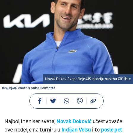
Novak Đoković započinje 415. nedelju na vrhu ATP liste
Tanjug/AP Photo/Louise Delmotte
Najbolji teniser sveta,
Novak Đoković
učestvovaće
ove nedelje na turniru u
Indijan Velsu
i to
posle pet