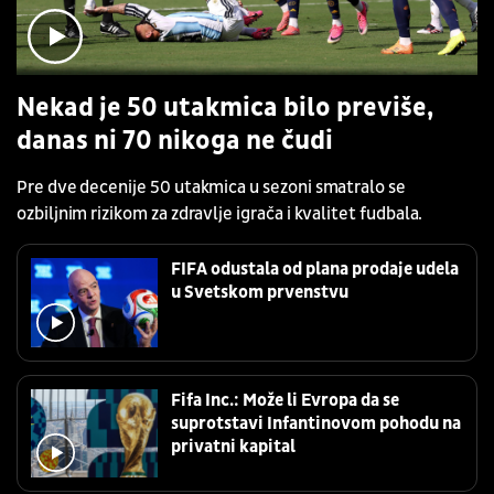
Nekad je 50 utakmica bilo previše,
danas ni 70 nikoga ne čudi
Pre dve decenije 50 utakmica u sezoni smatralo se
ozbiljnim rizikom za zdravlje igrača i kvalitet fudbala.
FIFA odustala od plana prodaje udela
u Svetskom prvenstvu
Fifa Inc.: Može li Evropa da se
suprotstavi Infantinovom pohodu na
privatni kapital