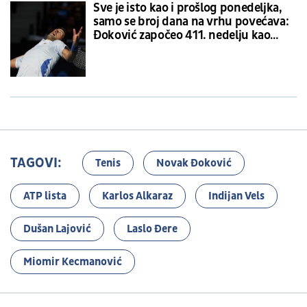
Sve je isto kao i prošlog ponedeljka,
samo se broj dana na vrhu povećava:
Đoković započeo 411. nedelju kao
najbolji na svetu
TAGOVI:
Tenis
Novak Đoković
ATP lista
Karlos Alkaraz
Indijan Vels
Dušan Lajović
Laslo Đere
Miomir Kecmanović