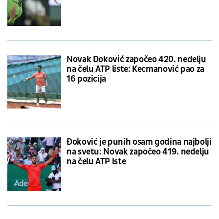
Novak Đoković započeo 420. nedelju
na čelu ATP liste: Kecmanović pao za
16 pozicija
Đoković je punih osam godina najbolji
na svetu: Novak započeo 419. nedelju
na čelu ATP lste