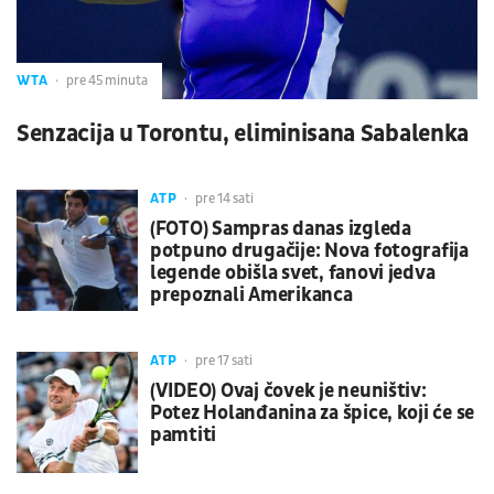
WTA
pre 45 minuta
Senzacija u Torontu, eliminisana Sabalenka
ATP
pre 14 sati
(FOTO) Sampras danas izgleda
potpuno drugačije: Nova fotografija
legende obišla svet, fanovi jedva
prepoznali Amerikanca
ATP
pre 17 sati
(VIDEO) Ovaj čovek je neuništiv:
Potez Holanđanina za špice, koji će se
pamtiti