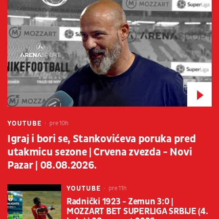
YOUTUBE
pre 10h
Igraj i bori se, Stankovićeva poruka pred
utakmicu sezone | Crvena zvezda - Novi
Pazar | 08.08.2026.
YOUTUBE
pre 11h
Radnički 1923 - Zemun 3:0 |
MOZZART BET SUPERLIGA SRBIJE (4.