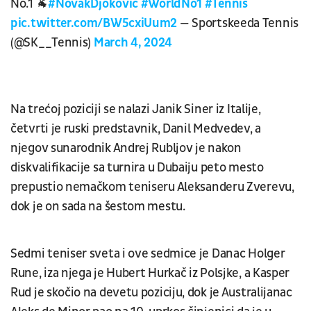
No.1 🐐
#NovakDjokovic
#WorldNo1
#Tennis
pic.twitter.com/BW5cxiUum2
— Sportskeeda Tennis
(@SK__Tennis)
March 4, 2024
Na trećoj poziciji se nalazi Janik Siner iz Italije,
četvrti je ruski predstavnik, Danil Medvedev, a
njegov sunarodnik Andrej Rubljov je nakon
diskvalifikacije sa turnira u Dubaiju peto mesto
prepustio nemačkom teniseru Aleksanderu Zverevu,
dok je on sada na šestom mestu.
Sedmi teniser sveta i ove sedmice je Danac Holger
Rune, iza njega je Hubert Hurkač iz Polsjke, a Kasper
Rud je skočio na devetu poziciju, dok je Australijanac