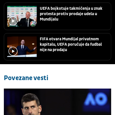
UEFA bojkotuje takmičenja u znak
protesta protiv prodaje udela u
Mundijalu
FIFA otvara Mundijal privatnom
kapitalu, UEFA poručuje da fudbal
nije na prodaju
Povezane vesti