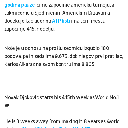
godina pauze
, čime započinje američku turneju, a
takmičenje u Sjedinjenim Američkim Državama
dočekuje kao lider na
ATP listi
i na tom mestu
započinje 415. nedelju.
Nole je u odnosu na prošlu sedmicu izgubio 180
bodova, pa ih sada ima 9.675, dok njegov prvi pratilac,
Karlos Alkaraz na svom kontru ima 8.805.
Novak Djokovic starts his 415th week as World No.1
👑
He is 3 weeks away from making it 8 years as World