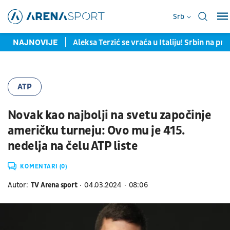
Srb
ražene od Španije
NAJNOVIJE
Aleksa Terzić se vraća u Italiju! Srbin na pr
ATP
Novak kao najbolji na svetu započinje
američku turneju: Ovo mu je 415.
nedelja na čelu ATP liste
KOMENTARI (0)
Autor:
TV Arena sport
04.03.2024
08:06