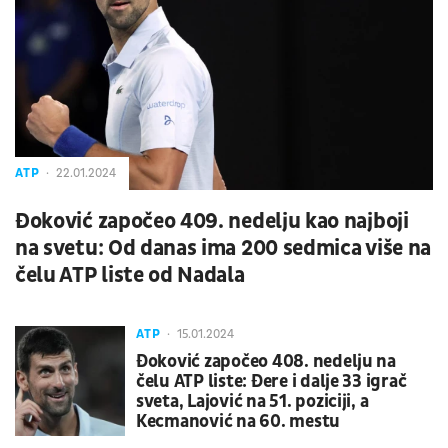
ATP
22.01.2024
Đoković započeo 409. nedelju kao najboji
na svetu: Od danas ima 200 sedmica više na
čelu ATP liste od Nadala
ATP
15.01.2024
Đoković započeo 408. nedelju na
čelu ATP liste: Đere i dalje 33 igrač
sveta, Lajović na 51. poziciji, a
Kecmanović na 60. mestu