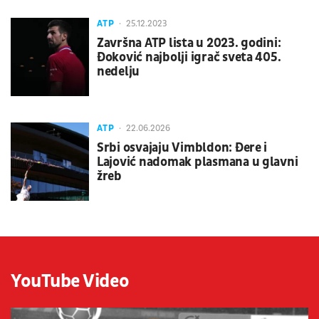
ATP
25.12.2023
Završna ATP lista u 2023. godini:
Đoković najbolji igrač sveta 405.
nedelju
ATP
22.06.2026
Srbi osvajaju Vimbldon: Đere i
Lajović nadomak plasmana u glavni
žreb
YouTube Video