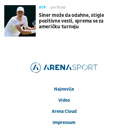
ATP
pre 18 sati
Siner može da odahne, stigle
pozitivne vesti, sprema se za
američku turneju
Najnovije
Video
Arena Cloud
Impressum