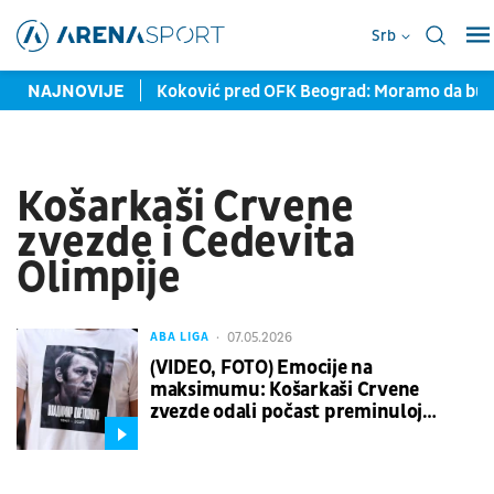
Srb
oznali Amerikanca
NAJNOVIJE
Koković pred OFK Beograd: Moramo da bude
Košarkaši Crvene
zvezde i Cedevita
Olimpije
07.05.2026
ABA LIGA
(VIDEO, FOTO) Emocije na
maksimumu: Košarkaši Crvene
zvezde odali počast preminuloj
legendi