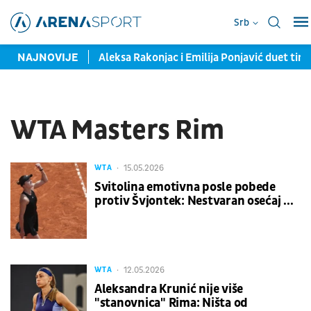
Srb
goslovio Srbiju!
NAJNOVIJE
Aleksa Rakonjac i Emilija Ponjavić duet tim 
WTA Masters Rim
15.05.2026
WTA
Svitolina emotivna posle pobede
protiv Švjontek: Nestvaran osećaj ...
12.05.2026
WTA
Aleksandra Krunić nije više
"stanovnica" Rima: Ništa od