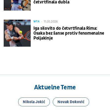
četvrtfinala dubla
11.05.2026
WTA
Iga silovito do četvrtfinala Rima:
Osaka bez šanse protiv fenomenalne
Poljakinje
Aktuelne Teme
Nikola Jokić
Novak Đoković