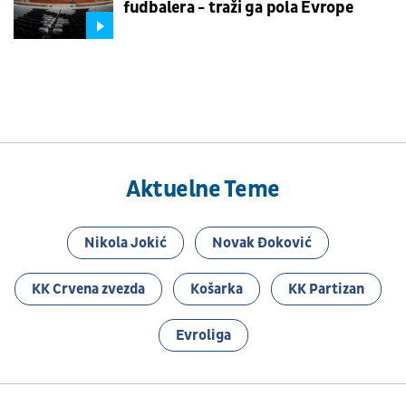
fudbalera - traži ga pola Evrope
Aktuelne Teme
Nikola Jokić
Novak Đoković
KK Crvena zvezda
Košarka
KK Partizan
Evroliga