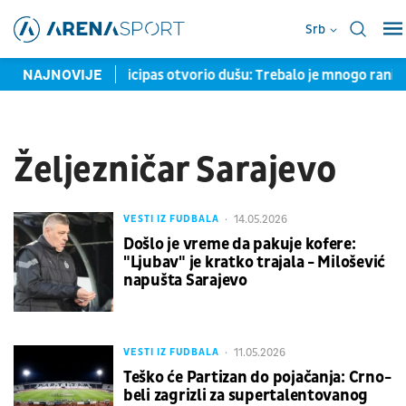
Srb
deća je Belgija
NAJNOVIJE
Cicipas otvorio dušu: Trebalo je mnogo ranij
Željezničar Sarajevo
14.05.2026
VESTI IZ FUDBALA
Došlo je vreme da pakuje kofere:
"Ljubav" je kratko trajala - Milošević
napušta Sarajevo
11.05.2026
VESTI IZ FUDBALA
Teško će Partizan do pojačanja: Crno-
beli zagrizli za supertalentovanog