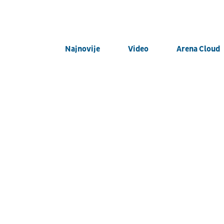
Najnovije
Video
Arena Cloud