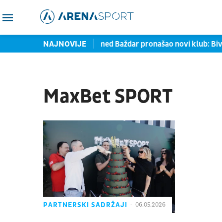
austavljene u Torontu
NAJNOVIJE
Samed Baždar pronašao novi klub: Bivš
MaxBet SPORT
PARTNERSKI SADRŽAJI
06.05.2026