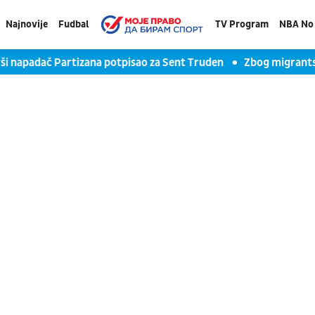
Najnovije
Fudbal
TV Program
NBA No 
i napadač Partizana potpisao za Sent Truden
Zbog migrantsk