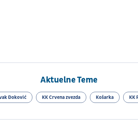
Aktuelne Teme
vak Đoković
KK Crvena zvezda
Košarka
KK 