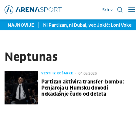
Srb
korak od plej-ofa
NAJNOVIJE
Ni Partizan, ni Dubai, već Jokić: Loni Voker
Neptunas
04.05.2026
VESTI IZ KOŠARKE
Partizan aktivira transfer-bombu:
Penjaroja u Humsku dovodi
nekadašnje čudo od deteta