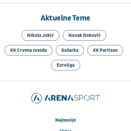
Aktuelne Teme
Nikola Jokić
Novak Đoković
KK Crvena zvezda
Košarka
KK Partizan
Evroliga
Najnovije