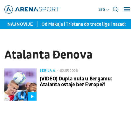
Srb
poljnim faktorima
NAJNOVIJE
Od Makaja i Tristana do treće lige i nazad:
Atalanta Đenova
02.05.2026
SERIJA A
(VIDEO) Dupla nula u Bergamu:
Atalanta ostaje bez Evrope?!