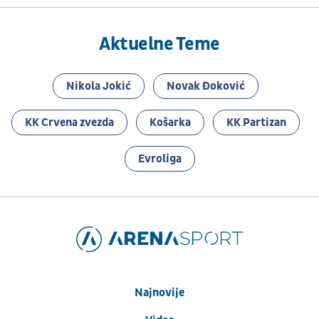
Aktuelne Teme
Nikola Jokić
Novak Đoković
KK Crvena zvezda
Košarka
KK Partizan
Evroliga
Najnovije