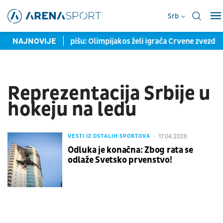
Srb
na pozajmici
NAJNOVIJE
Grci pišu: Olimpijakos želi igrača Crvene zvezde
Reprezentacija Srbije u
hokeju na ledu
17.04.2026
VESTI IZ OSTALIH SPORTOVA
Odluka je konačna: Zbog rata se
odlaže Svetsko prvenstvo!