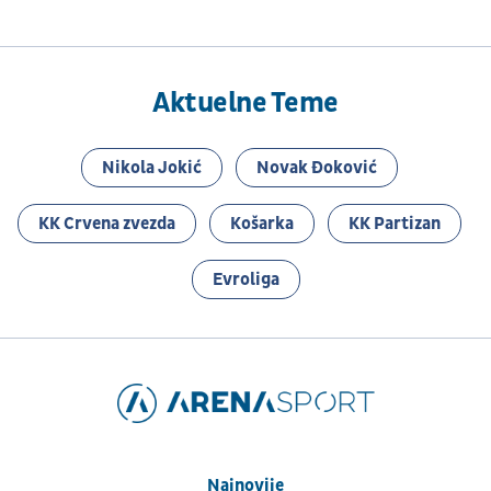
Aktuelne Teme
Nikola Jokić
Novak Đoković
KK Crvena zvezda
Košarka
KK Partizan
Evroliga
Najnovije