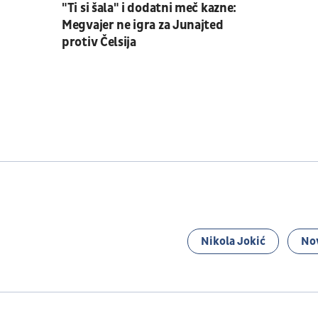
"Ti si šala" i dodatni meč kazne:
Megvajer ne igra za Junajted
protiv Čelsija
Nikola Jokić
No