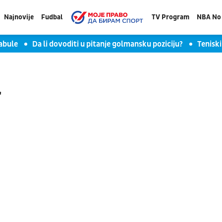
Najnovije
Fudbal
TV Program
NBA No 
fabule
Da li dovoditi u pitanje golmansku poziciju?
Teniski
r