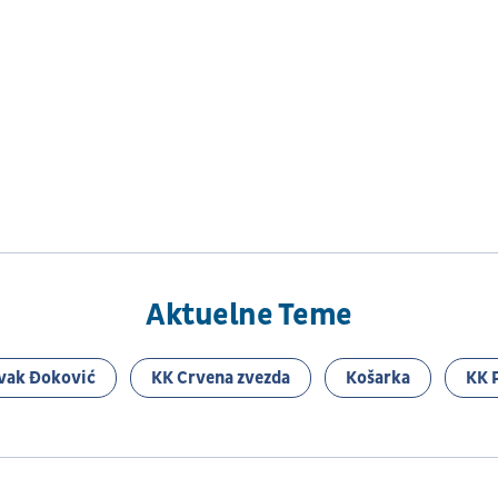
Aktuelne Teme
vak Đoković
KK Crvena zvezda
Košarka
KK 