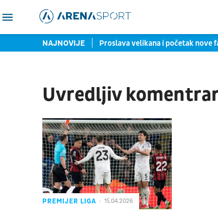
 još jedan nosilac turnira
NAJNOVIJE
Proslava velikana i početak nove 
Uvredljiv komentra
PREMIJER LIGA
15.04.2026