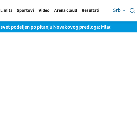
Srb
Limits
Sportovi
Video
Arena cloud
Rezultati
 svet podeljen po pitanju Novakovog predloga: Mlađima se sviđa, 