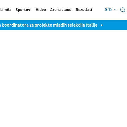
Srb
Limits
Sportovi
Video
Arena cloud
Rezultati
 koordinatora za projekte mlađih selekcija Italije
Srpski strel