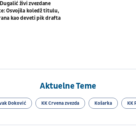
Dugalić živi zvezdane
e: Osvojila koledž titulu,
rana kao deveti pik drafta
Aktuelne Teme
vak Đoković
KK Crvena zvezda
Košarka
KK 