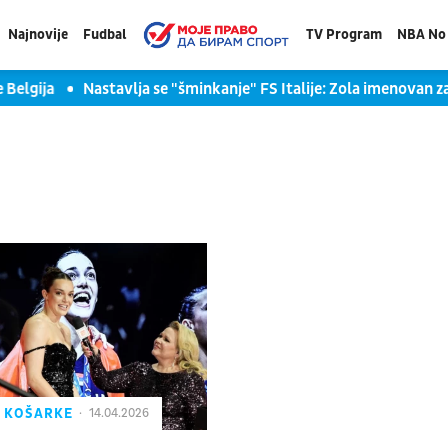
Najnovije
Fudbal
TV Program
NBA No 
 Belgija
Nastavlja se "šminkanje" FS Italije: Zola imenovan za
Z KOŠARKE
14.04.2026