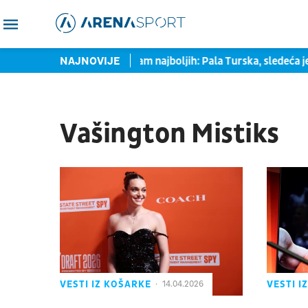
ala Srbina
NAJNOVIJE
Srbija među osam najboljih: Pala Turska, sledeća je
Vašington Mistiks
VESTI IZ KOŠARKE
VESTI I
14.04.2026