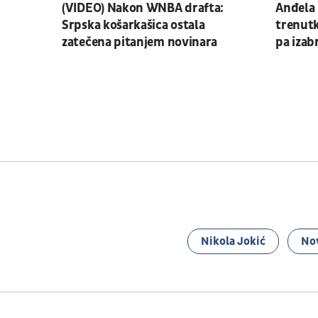
(VIDEO) Nakon WNBA drafta:
Anđela 
Srpska košarkašica ostala
trenutk
zatečena pitanjem novinara
pa izab
Nikola Jokić
No