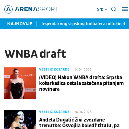
Srb
Odjavio Amere: Sin legendarnog srpskog fudbalera odlučio da 
NAJNOVIJE
WNBA draft
14.04.2026
VESTI IZ KOŠARKE
(VIDEO) Nakon WNBA drafta: Srpska
košarkašica ostala zatečena pitanjem
novinara
14.04.2026
VESTI IZ KOŠARKE
Anđela Dugalić živi zvezdane
trenutke: Osvojila koledž titulu, pa