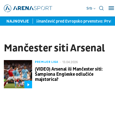
Srb
izmakla medalja
NAJNOVIJE
Sinančević pred Evropsko prvenstvo: Prvi ci
Mančester siti Arsenal
13.04.2026
PREMIJER LIGA
(VIDEO) Arsenal ili Mančester siti:
Šampiona Engleske odlučiće
majstorica?