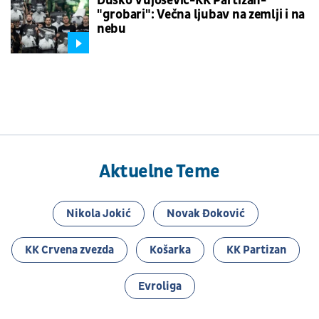
Duško Vujošević-KK Partizan-
"grobari": Večna ljubav na zemlji i na
nebu
Aktuelne Teme
Nikola Jokić
Novak Đoković
KK Crvena zvezda
Košarka
KK Partizan
Evroliga