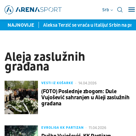
Srb
ražene od Španije
NAJNOVIJE
Aleksa Terzić se vraća u Italiju! Srbin na pr
Aleja zaslužnih
građana
14.04.2026
VESTI IZ KOŠARKE
(FOTO) Poslednje zbogom: Dule
Vujošević sahranjen u Aleji zaslužnih
građana
11.04.2026
EVROLIGA KK PARTIZAN