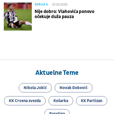
07.04.2026
SERIJA A
Nije dobro: Vlahovića ponovo
očekuje duža pauza
Aktuelne Teme
Nikola Jokić
Novak Đoković
KK Crvena zvezda
Košarka
KK Partizan
Evroliga