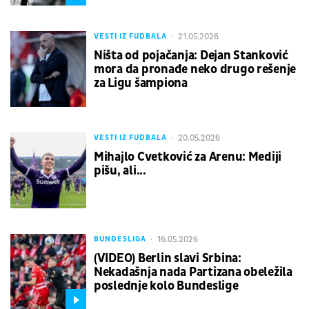
21.05.2026
VESTI IZ FUDBALA
Ništa od pojačanja: Dejan Stanković
mora da pronađe neko drugo rešenje
za Ligu šampiona
20.05.2026
VESTI IZ FUDBALA
Mihajlo Cvetković za Arenu: Mediji
pišu, ali...
16.05.2026
BUNDESLIGA
(VIDEO) Berlin slavi Srbina:
Nekadašnja nada Partizana obeležila
poslednje kolo Bundeslige