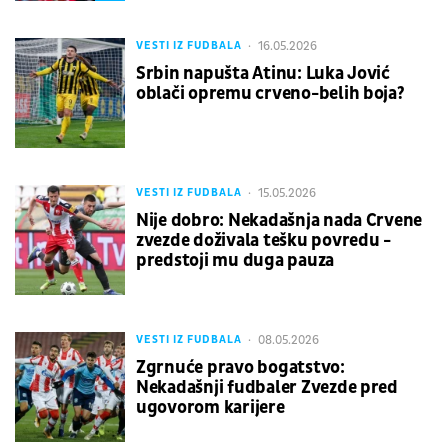
16.05.2026
VESTI IZ FUDBALA
Srbin napušta Atinu: Luka Jović
oblači opremu crveno-belih boja?
15.05.2026
VESTI IZ FUDBALA
Nije dobro: Nekadašnja nada Crvene
zvezde doživala tešku povredu -
predstoji mu duga pauza
08.05.2026
VESTI IZ FUDBALA
Zgrnuće pravo bogatstvo:
Nekadašnji fudbaler Zvezde pred
ugovorom karijere