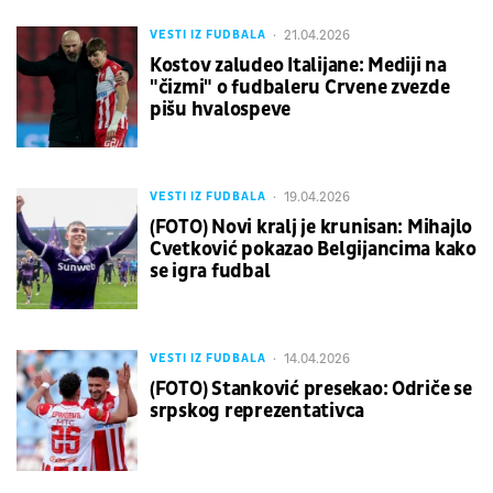
21.04.2026
VESTI IZ FUDBALA
Kostov zaludeo Italijane: Mediji na
"čizmi" o fudbaleru Crvene zvezde
pišu hvalospeve
19.04.2026
VESTI IZ FUDBALA
(FOTO) Novi kralj je krunisan: Mihajlo
Cvetković pokazao Belgijancima kako
se igra fudbal
14.04.2026
VESTI IZ FUDBALA
(FOTO) Stanković presekao: Odriče se
srpskog reprezentativca