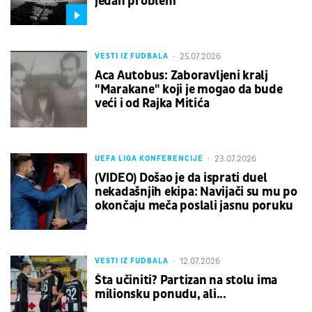
jedan problem
25.07.2026
VESTI IZ FUDBALA
Aca Autobus: Zaboravljeni kralj
"Marakane" koji je mogao da bude
veći i od Rajka Mitića
23.07.2026
UEFA LIGA KONFERENCIJE
(VIDEO) Došao je da isprati duel
nekadašnjih ekipa: Navijači su mu po
okončaju meča poslali jasnu poruku
12.07.2026
VESTI IZ FUDBALA
Šta učiniti? Partizan na stolu ima
milionsku ponudu, ali...