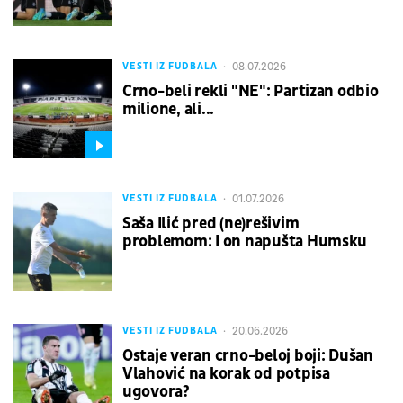
08.07.2026
VESTI IZ FUDBALA
Crno-beli rekli "NE": Partizan odbio
milione, ali...
01.07.2026
VESTI IZ FUDBALA
Saša Ilić pred (ne)rešivim
problemom: I on napušta Humsku
20.06.2026
VESTI IZ FUDBALA
Ostaje veran crno-beloj boji: Dušan
Vlahović na korak od potpisa
ugovora?