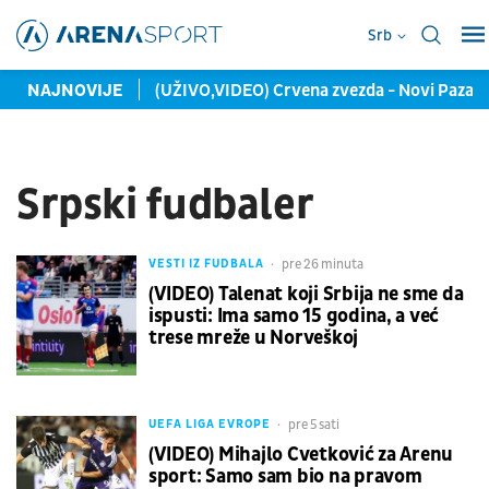
Srb
nternacionalce"
NAJNOVIJE
(UŽIVO,VIDEO) Crvena zvezda - Novi Pazar (0:
Srpski fudbaler
pre 26 minuta
VESTI IZ FUDBALA
(VIDEO) Talenat koji Srbija ne sme da
ispusti: Ima samo 15 godina, a već
trese mreže u Norveškoj
pre 5 sati
UEFA LIGA EVROPE
(VIDEO) Mihajlo Cvetković za Arenu
sport: Samo sam bio na pravom