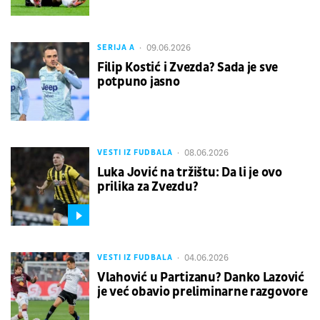
09.06.2026
SERIJA A
Filip Kostić i Zvezda? Sada je sve
potpuno jasno
08.06.2026
VESTI IZ FUDBALA
Luka Jović na tržištu: Da li je ovo
prilika za Zvezdu?
04.06.2026
VESTI IZ FUDBALA
Vlahović u Partizanu? Danko Lazović
je već obavio preliminarne razgovore