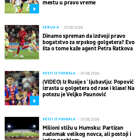
mestu u pravo vreme
07.08.2026
SERIJA A
Dinamo spreman da izdvoji pravo
bogatstvo za srpskog golgetera? Evo
šta o tome kaže agent Petra Ratkova
01.08.2026
VESTI IZ FUDBALA
(VIDEO) Iz Rusije s`ljubavlju: Popović
izrasta u golgetera od rase i klase! Na
potezu je Veljko Paunović
01.08.2026
VESTI IZ FUDBALA
Milioni stižu u Humsku: Partizan
nadomak velikog novca, ali postoji i