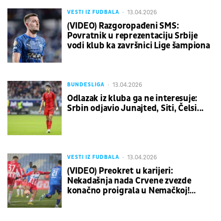
13.04.2026
VESTI IZ FUDBALA
(VIDEO) Razgoropađeni SMS:
Povratnik u reprezentaciju Srbije
vodi klub ka završnici Lige šampiona
13.04.2026
BUNDESLIGA
Odlazak iz kluba ga ne interesuje:
Srbin odjavio Junajted, Siti, Čelsi...
13.04.2026
VESTI IZ FUDBALA
(VIDEO) Preokret u karijeri:
Nekadašnja nada Crvene zvezde
konačno proigrala u Nemačkoj!
Sportski direktor kluba mu je poslao
jasnu poruku