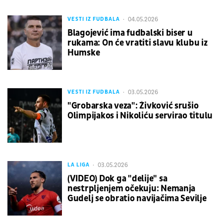
04.05.2026
VESTI IZ FUDBALA
Blagojević ima fudbalski biser u
rukama: On će vratiti slavu klubu iz
Humske
03.05.2026
VESTI IZ FUDBALA
"Grobarska veza": Živković srušio
Olimpijakos i Nikoliću servirao titulu
03.05.2026
LA LIGA
(VIDEO) Dok ga "delije" sa
nestrpljenjem očekuju: Nemanja
Gudelj se obratio navijačima Sevilje