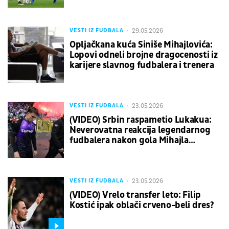
29.05.2026
VESTI IZ FUDBALA
Opljačkana kuća Siniše Mihajlovića:
Lopovi odneli brojne dragocenosti iz
karijere slavnog fudbalera i trenera
23.05.2026
VESTI IZ FUDBALA
(VIDEO) Srbin raspametio Lukakua:
Neverovatna reakcija legendarnog
fudbalera nakon gola Mihajla
Cvetkovića
23.05.2026
VESTI IZ FUDBALA
(VIDEO) Vrelo transfer leto: Filip
Kostić ipak oblači crveno-beli dres?