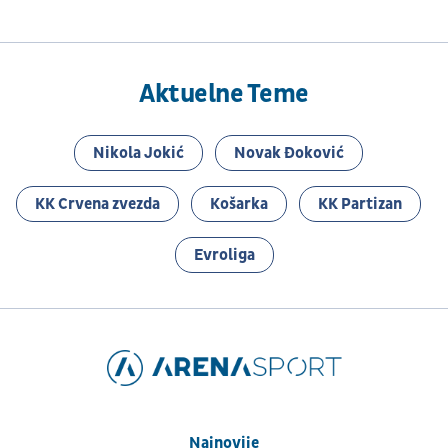
Aktuelne Teme
Nikola Jokić
Novak Đoković
KK Crvena zvezda
Košarka
KK Partizan
Evroliga
Najnovije