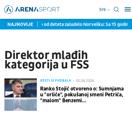
Srb
evra
NAJNOVIJE
Srpsko čudo od deteta zaludelo Norvešku: Sa 15 godina 
Direktor mlađih
kategorija u FSS
05.04.2026
VESTI IZ FUDBALA
Ranko Stojić otvoreno o: Sumnjama
u "orliće", pokušanoj smeni Petrića,
"malom" Benzemi...