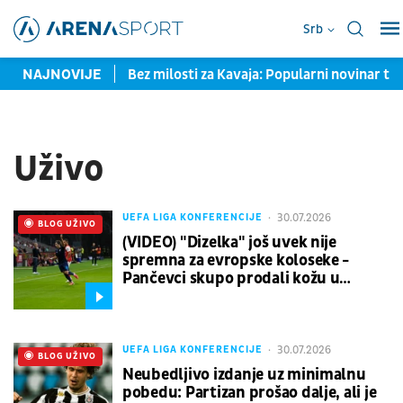
Srb
limir Radojević
NAJNOVIJE
Bez milosti za Kavaja: Popularni novinar tra
Uživo
30.07.2026
UEFA LIGA KONFERENCIJE
UŽIVO
BLOG UŽIVO
(VIDEO) "Dizelka" još uvek nije
spremna za evropske koloseke -
Pančevci skupo prodali kožu u
"Kamenolomu"
30.07.2026
UEFA LIGA KONFERENCIJE
UŽIVO
BLOG UŽIVO
Neubedljivo izdanje uz minimalnu
pobedu: Partizan prošao dalje, ali je