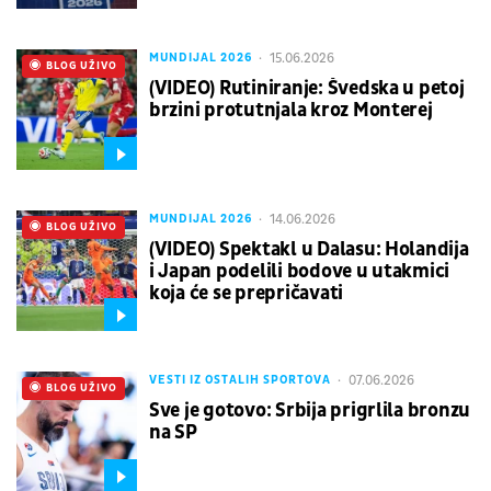
15.06.2026
MUNDIJAL 2026
UŽIVO
BLOG UŽIVO
(VIDEO) Rutiniranje: Švedska u petoj
brzini protutnjala kroz Monterej
14.06.2026
MUNDIJAL 2026
UŽIVO
BLOG UŽIVO
(VIDEO) Spektakl u Dalasu: Holandija
i Japan podelili bodove u utakmici
koja će se prepričavati
07.06.2026
VESTI IZ OSTALIH SPORTOVA
UŽIVO
BLOG UŽIVO
Sve je gotovo: Srbija prigrlila bronzu
na SP