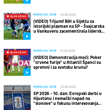
interesovao
24.06.2026
MUNDIJAL 2026
UŽIVO
BLOG UŽIVO
(VIDEO) Trijumf BiH u Sijetlu za
istorijski plasman na SP - Švajcarska
u Vankuveru zacementirala lidersku
poziciju
21.06.2026
MUNDIJAL 2026
UŽIVO
BLOG UŽIVO
(VIDEO) Demonstracija moći: Poker
"crvene furije" u Atlanti! Španci su
spremni i za svetsku krunu?
20.06.2026
MUNDIJAL 2026
SP 2026 - 10. dan: Evropski derbi u
Hjustonu i nemački napad na
"slonove" u fokusu interesovanja
fudbalske javnosti