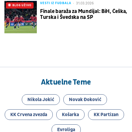
31.03.2026
VESTI IZ FUDBALA
UŽIVO
BLOG UŽIVO
Finale baraža za Mundijal: BiH, Češka,
Turska i Švedska na SP
Aktuelne Teme
Nikola Jokić
Novak Đoković
KK Crvena zvezda
Košarka
KK Partizan
Evroliga