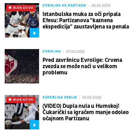
08.04.2026
EVROLIGA KK PARTIZAN
UŽIVO
BLOG UŽIVO
Istanbulska muka za oči pripala
Efesu: Partizanova "kaznena
ekspedicija" zaustavljena sa penala
07.04.2026
EVROLIGA
Pred završnicu Evrolige: Crvena
zvezda se može naći u velikom
problemu
05.04.2026
SUPERLIGA SRBIJE
UŽIVO
BLOG UŽIVO
(VIDEO) Dupla nula u Humskoj!
Čukarički sa igračem manje odoleo
očajnom Partizanu