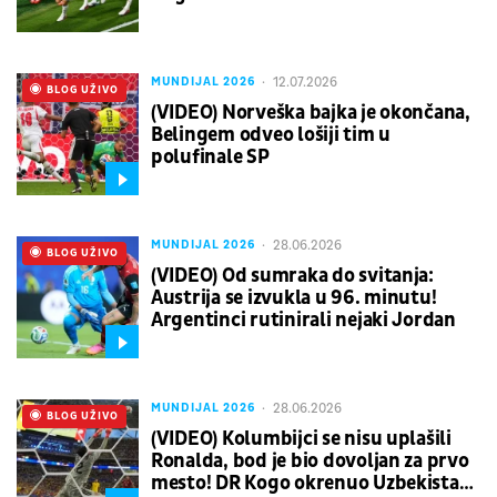
12.07.2026
MUNDIJAL 2026
UŽIVO
BLOG UŽIVO
(VIDEO) Norveška bajka je okončana,
Belingem odveo lošiji tim u
polufinale SP
28.06.2026
MUNDIJAL 2026
UŽIVO
BLOG UŽIVO
(VIDEO) Od sumraka do svitanja:
Austrija se izvukla u 96. minutu!
Argentinci rutinirali nejaki Jordan
28.06.2026
MUNDIJAL 2026
UŽIVO
BLOG UŽIVO
(VIDEO) Kolumbijci se nisu uplašili
Ronalda, bod je bio dovoljan za prvo
mesto! DR Kogo okrenuo Uzbekistan i