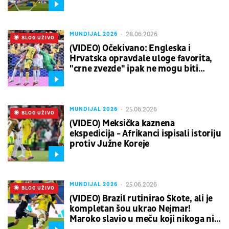
ostao na Mundijalu
28.06.2026
MUNDIJAL 2026
UŽIVO
BLOG UŽIVO
(VIDEO) Očekivano: Engleska i
Hrvatska opravdale uloge favorita,
"crne zvezde" ipak ne mogu biti
nezadovoljne
25.06.2026
MUNDIJAL 2026
UŽIVO
BLOG UŽIVO
(VIDEO) Meksička kaznena
ekspedicija - Afrikanci ispisali istoriju
protiv Južne Koreje
25.06.2026
MUNDIJAL 2026
UŽIVO
BLOG UŽIVO
(VIDEO) Brazil rutinirao Škote, ali je
kompletan šou ukrao Nejmar!
Maroko slavio u meču koji nikoga nije