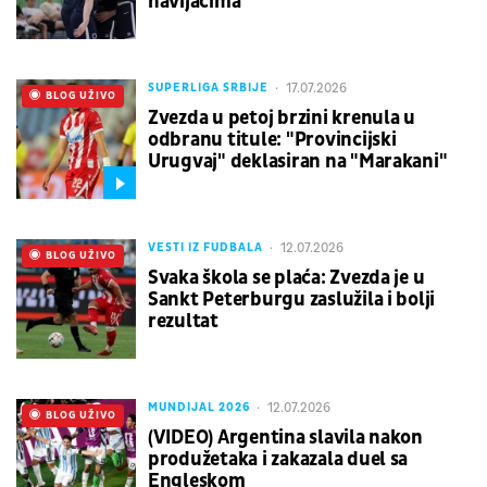
navijačima
17.07.2026
SUPERLIGA SRBIJE
UŽIVO
BLOG UŽIVO
Zvezda u petoj brzini krenula u
odbranu titule: "Provincijski
Urugvaj" deklasiran na "Marakani"
12.07.2026
VESTI IZ FUDBALA
UŽIVO
BLOG UŽIVO
Svaka škola se plaća: Zvezda je u
Sankt Peterburgu zaslužila i bolji
rezultat
12.07.2026
MUNDIJAL 2026
UŽIVO
BLOG UŽIVO
(VIDEO) Argentina slavila nakon
produžetaka i zakazala duel sa
Engleskom