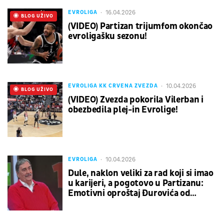
16.04.2026
EVROLIGA
UŽIVO
BLOG UŽIVO
(VIDEO) Partizan trijumfom okončao
evroligašku sezonu!
10.04.2026
EVROLIGA KK CRVENA ZVEZDA
UŽIVO
BLOG UŽIVO
(VIDEO) Zvezda pokorila Vilerban i
obezbedila plej-in Evrolige!
10.04.2026
EVROLIGA
Dule, naklon veliki za rad koji si imao
u karijeri, a pogotovo u Partizanu:
Emotivni oproštaj Đurovića od
nekadašnjeg rivala