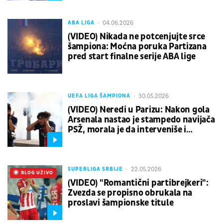
04.06.2026
ABA LIGA
(VIDEO) Nikada ne potcenjujte srce
šampiona: Moćna poruka Partizana
pred start finalne serije ABA lige
30.05.2026
UEFA LIGA ŠAMPIONA
(VIDEO) Neredi u Parizu: Nakon gola
Arsenala nastao je stampedo navijača
PSŽ, morala je da interveniše i
policija
22.05.2026
SUPERLIGA SRBIJE
UŽIVO
BLOG UŽIVO
(VIDEO) "Romantični partibrejkeri":
Zvezda se propisno obrukala na
proslavi šampionske titule