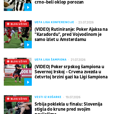
crno-beli oklop porozan
23.07.2026
UEFA LIGA KONFERENCIJE
UŽIVO
BLOG UŽIVO
(VIDEO) Rutiniranje: Poker Ajaksa na
"Karađorđu", pred Vojvodinom je
samo izlet u Amsterdamu
21.07.2026
UEFA LIGA ŠAMPIONA
UŽIVO
BLOG UŽIVO
(VIDEO) Poker srpskog šampiona u
Severnoj Irskoj - Crvena zvezda u
četvrtoj brzini gazi ka Ligi šampiona
19.07.2026
VESTI IZ KOŠARKE
UŽIVO
BLOG UŽIVO
Srbija poklekla u finalu: Slovenija
stigla do krune pred svojim