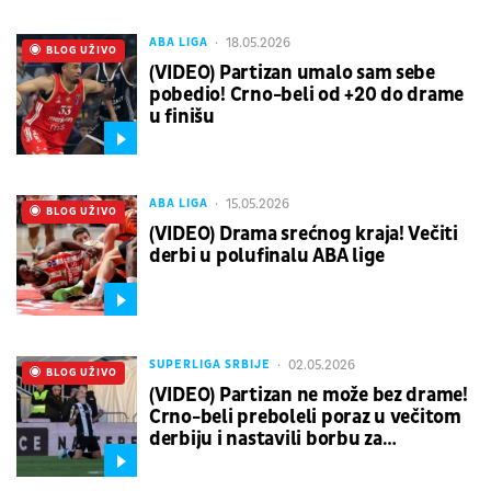
18.05.2026
ABA LIGA
UŽIVO
BLOG UŽIVO
(VIDEO) Partizan umalo sam sebe
pobedio! Crno-beli od +20 do drame
u finišu
15.05.2026
ABA LIGA
UŽIVO
BLOG UŽIVO
(VIDEO) Drama srećnog kraja! Večiti
derbi u polufinalu ABA lige
02.05.2026
SUPERLIGA SRBIJE
UŽIVO
BLOG UŽIVO
(VIDEO) Partizan ne može bez drame!
Crno-beli preboleli poraz u večitom
derbiju i nastavili borbu za
vicešampionsku poziciju