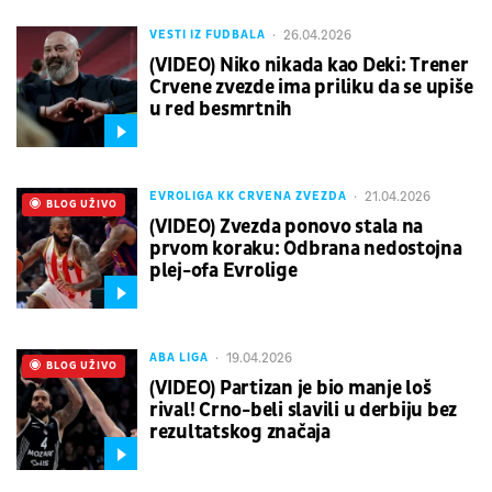
26.04.2026
VESTI IZ FUDBALA
(VIDEO) Niko nikada kao Deki: Trener
Crvene zvezde ima priliku da se upiše
u red besmrtnih
21.04.2026
EVROLIGA KK CRVENA ZVEZDA
UŽIVO
BLOG UŽIVO
(VIDEO) Zvezda ponovo stala na
prvom koraku: Odbrana nedostojna
plej-ofa Evrolige
19.04.2026
ABA LIGA
UŽIVO
BLOG UŽIVO
(VIDEO) Partizan je bio manje loš
rival! Crno-beli slavili u derbiju bez
rezultatskog značaja