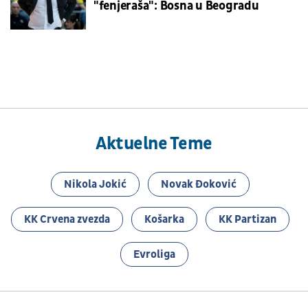
"fenjeraša": Bosna u Beogradu
Aktuelne Teme
Nikola Jokić
Novak Đoković
KK Crvena zvezda
Košarka
KK Partizan
Evroliga