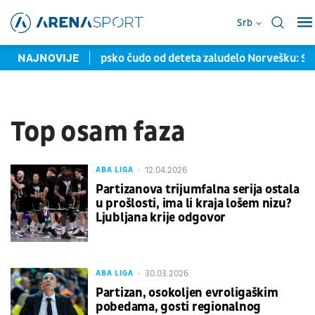
Srb
0 miliona evra
NAJNOVIJE
Srpsko čudo od deteta zaludelo Norvešku: Sa 1
Top osam faza
12.04.2026
ABA LIGA
Partizanova trijumfalna serija ostala
u prošlosti, ima li kraja lošem nizu?
Ljubljana krije odgovor
30.03.2026
ABA LIGA
Partizan, osokoljen evroligaškim
pobedama, gosti regionalnog