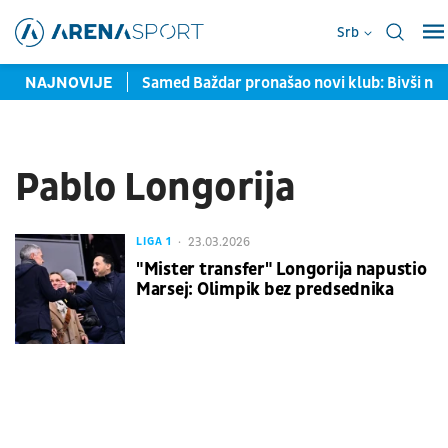
Srb
avljene u Torontu
NAJNOVIJE
Samed Baždar pronašao novi klub: Bivši na
Pablo Longorija
23.03.2026
LIGA 1
"Mister transfer" Longorija napustio
Marsej: Olimpik bez predsednika