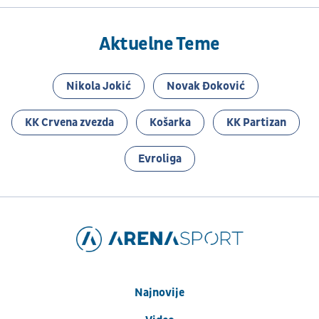
Aktuelne Teme
Nikola Jokić
Novak Đoković
KK Crvena zvezda
Košarka
KK Partizan
Evroliga
Najnovije