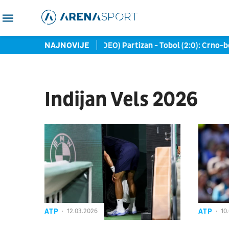
etko viđa...
NAJNOVIJE
(UŽIVO/VIDEO) Partizan - Tobol (2:0): Crno-beli d
Indijan Vels 2026
ATP
ATP
12.03.2026
10