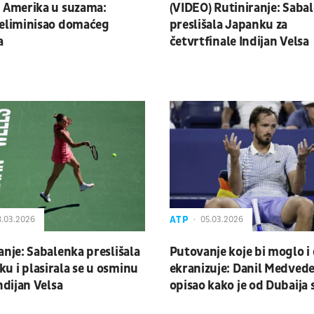
 Amerika u suzama:
(VIDEO) Rutiniranje: Saba
 eliminisao domaćeg
preslišala Japanku za
a
četvrtfinale Indijan Velsa
ATP
.03.2026
05.03.2026
anje: Sabalenka preslišala
Putovanje koje bi moglo i 
 i plasirala se u osminu
ekranizuje: Danil Medved
ndijan Velsa
opisao kako je od Dubaija 
do kalifornijske pustinje