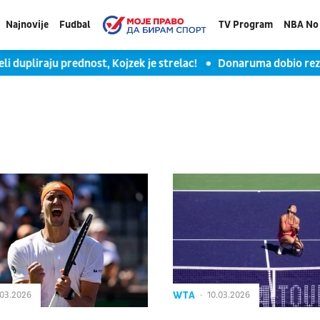
Najnovije
Fudbal
TV Program
NBA No 
upliraju prednost, Kojzek je strelac!
Donaruma dobio rezervu:
WTA
.03.2026
10.03.2026