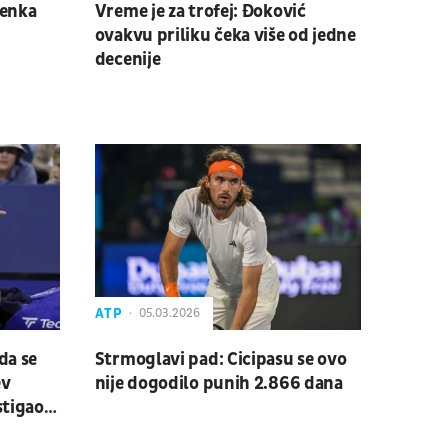
lenka
Vreme je za trofej: Đoković
ovakvu priliku čeka više od jedne
decenije
ATP
05.03.2026
da se
Strmoglavi pad: Cicipasu se ovo
ev
nije dogodilo punih 2.866 dana
stigao