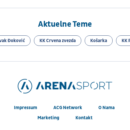
Aktuelne Teme
vak Đoković
KK Crvena zvezda
Košarka
KK 
Impressum
ACG Network
O Nama
Marketing
Kontakt