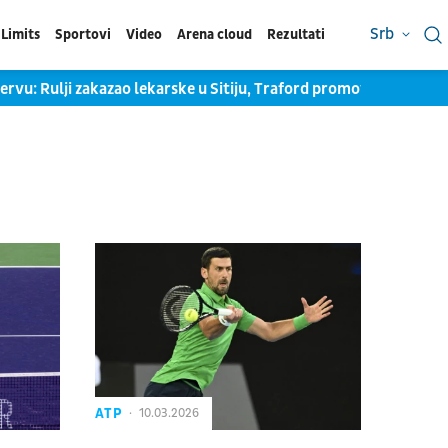
Srb
Limits
Sportovi
Video
Arena cloud
Rezultati
 Rulji zakazao lekarske u Sitiju, Traford promovisan u Lidsu
ATP
10.03.2026