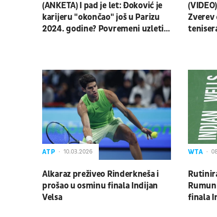
(ANKETA) I pad je let: Đoković je
(VIDEO)
karijeru "okončao" još u Parizu
Zverev
2024. godine? Povremeni uzleti
teniser
nisu renome najboljeg u istoriji
ATP
WTA
10.03.2026
08
Alkaraz preživeo Rinderkneša i
Rutinir
prošao u osminu finala Indijan
Rumunku
Velsa
finala I