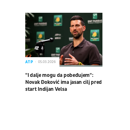
ATP
05.03.2026
"I dalje mogu da pobeđujem":
Novak Đoković ima jasan cilj pred
start Indijan Velsa