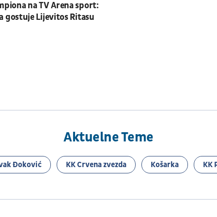
mpiona na TV Arena sport:
 gostuje Lijevitos Ritasu
Aktuelne Teme
vak Đoković
KK Crvena zvezda
Košarka
KK 