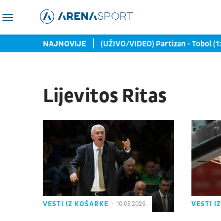
rodužio ugovor sa Realom!
NAJNOVIJE
(UŽIVO/VIDEO) Partizan - Tobol (1:0
Lijevitos Ritas
VESTI IZ KOŠARKE
VESTI I
10.05.2026