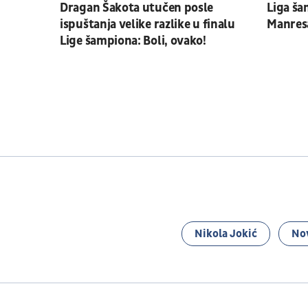
Dragan Šakota utučen posle
Liga ša
ispuštanja velike razlike u finalu
Manresa
Lige šampiona: Boli, ovako!
Nikola Jokić
No