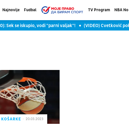
Najnovije
Fudbal
TV Program
NBA No 
): Sek se iskupio, vodi "parni valjak"!
(VIDEO) Cvetković po
Z KOŠARKE
20.03.2023