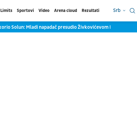
Srb
Limits
Sportovi
Video
Arena cloud
Rezultati
korio Solun: Mladi napadač presudio Živkovićevom PAOK-u