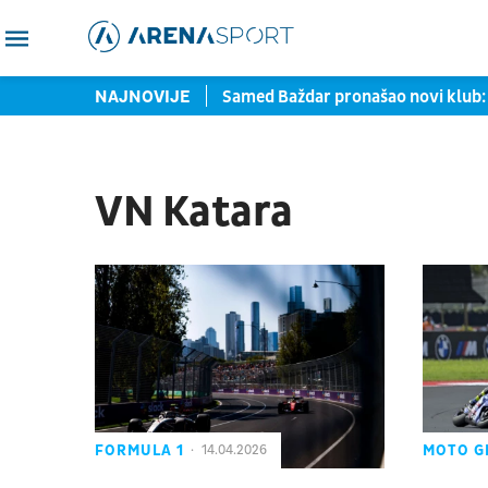
rtu zaustavljene u Torontu
NAJNOVIJE
Samed Baždar pronašao novi klub: 
VN Katara
FORMULA 1
MOTO G
14.04.2026