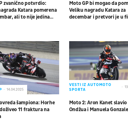
 zvanično potvrdio:
Moto GP bi mogao da pom
 nagrada Katara pomerena
Veliku nagradu Katara za
mbar, ali to nije jedina
decembar i pretvori je u f
a u kalendaru
sezone
VESTI IZ AUTOMOTO
13
P
SPORTA
14.04.2025
povreda šampiona: Horhe
Moto 2: Aron Kanet slavio
doživeo 11 fraktura na
Ondžua i Manuela Gonzale
a