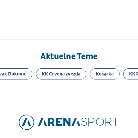
Aktuelne Teme
vak Đoković
KK Crvena zvezda
Košarka
KK 