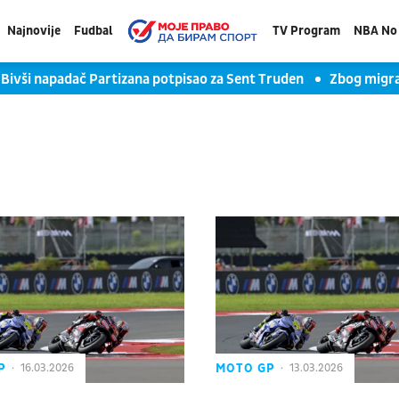
Najnovije
Fudbal
TV Program
NBA No 
Bivši napadač Partizana potpisao za Sent Truden
Zbog migra
P
MOTO GP
16.03.2026
13.03.2026