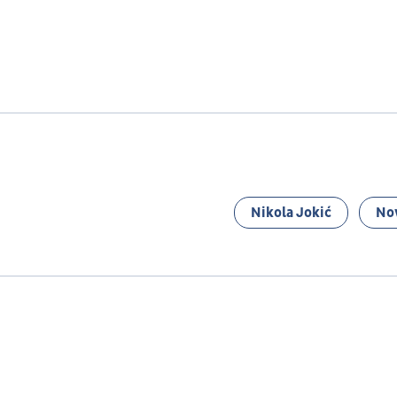
Nikola Jokić
No