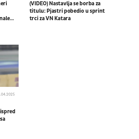
eri
(VIDEO) Nastavlja se borba za
titulu: Pjastri pobedio u sprint
inale
trci za VN Katara
.04.2025
 ispred
sa