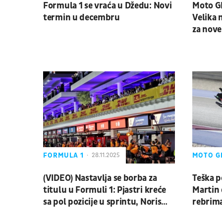
Formula 1 se vraća u Džedu: Novi
Moto GP
termin u decembru
Velika
za nove
promen
FORMULA 1
MOTO G
28.11.2025
(VIDEO) Nastavlja se borba za
Teška 
titulu u Formuli 1: Pjastri kreće
Martin 
sa pol pozicije u sprintu, Noris
rebrim
treći