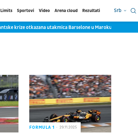
Srb
Limits
Sportovi
Video
Arena cloud
Rezultati
ntske krize otkazana utakmica Barselone u Maroku
Jokićev 
FORMULA 1
29.11.2025