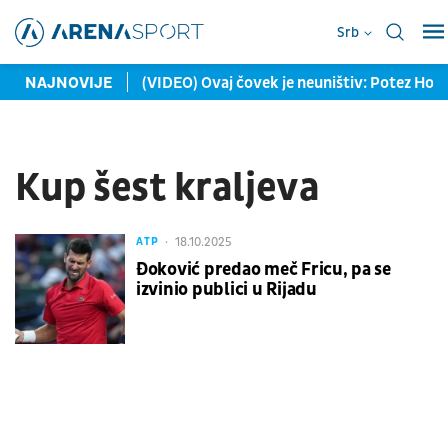
Srb
en put ka UFC-u?
NAJNOVIJE
(VIDEO) Ovaj čovek je neuništiv: Potez Holan
Kup šest kraljeva
18.10.2025
ATP
Đoković predao meč Fricu, pa se
izvinio publici u Rijadu