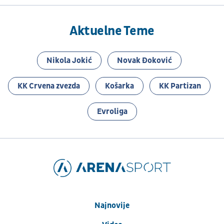
Aktuelne Teme
Nikola Jokić
Novak Đoković
KK Crvena zvezda
Košarka
KK Partizan
Evroliga
Najnovije