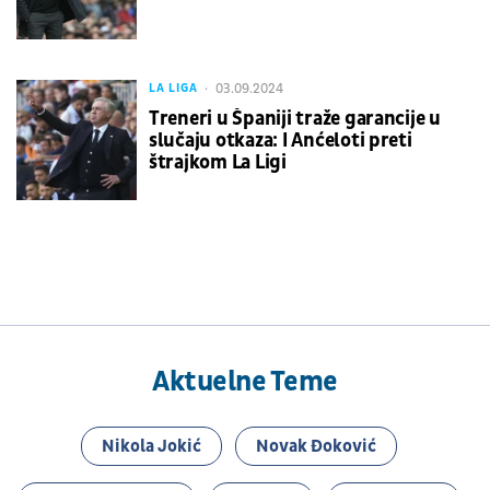
03.09.2024
LA LIGA
Treneri u Španiji traže garancije u
slučaju otkaza: I Anćeloti preti
štrajkom La Ligi
Aktuelne Teme
Nikola Jokić
Novak Đoković