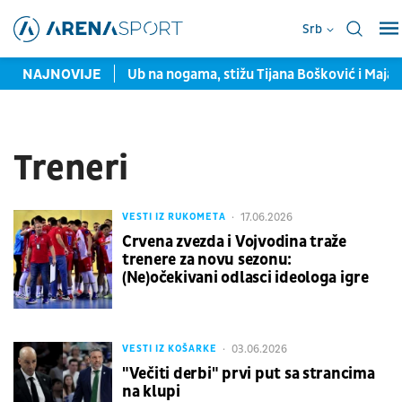
Srb
meču sa Monakom
NAJNOVIJE
Ub na nogama, stižu Tijana Bošković i Maja
Treneri
17.06.2026
VESTI IZ RUKOMETA
Crvena zvezda i Vojvodina traže
trenere za novu sezonu:
(Ne)očekivani odlasci ideologa igre
03.06.2026
VESTI IZ KOŠARKE
"Večiti derbi" prvi put sa strancima
na klupi