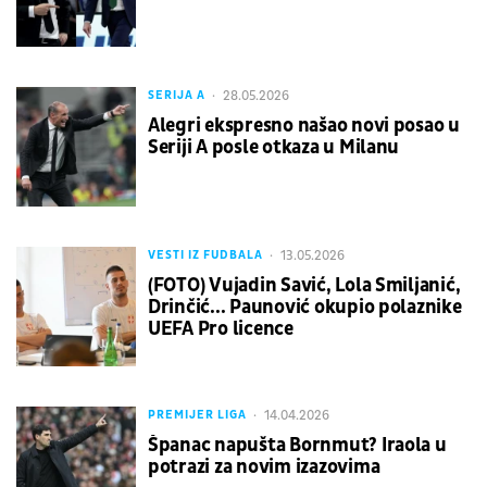
28.05.2026
SERIJA A
Alegri ekspresno našao novi posao u
Seriji A posle otkaza u Milanu
13.05.2026
VESTI IZ FUDBALA
(FOTO) Vujadin Savić, Lola Smiljanić,
Drinčić... Paunović okupio polaznike
UEFA Pro licence
14.04.2026
PREMIJER LIGA
Španac napušta Bornmut? Iraola u
potrazi za novim izazovima