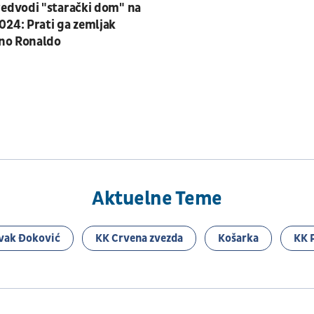
edvodi "starački dom" na
24: Prati ga zemljak
ano Ronaldo
Aktuelne Teme
vak Đoković
KK Crvena zvezda
Košarka
KK 