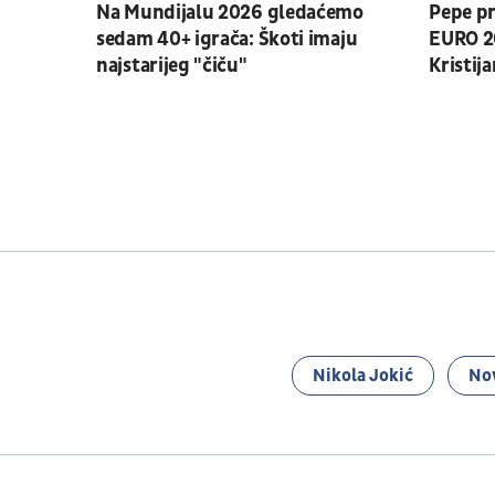
Na Mundijalu 2026 gledaćemo
Pepe pr
sedam 40+ igrača: Škoti imaju
EURO 20
najstarijeg "čiču"
Kristij
Nikola Jokić
No