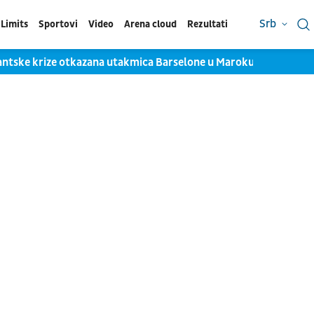
Srb
Limits
Sportovi
Video
Arena cloud
Rezultati
ntske krize otkazana utakmica Barselone u Maroku
Jokićev 