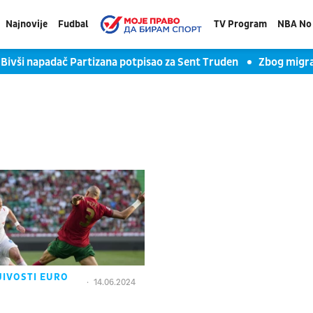
Najnovije
Fudbal
TV Program
NBA No 
Bivši napadač Partizana potpisao za Sent Truden
Zbog migra
JIVOSTI EURO
14.06.2024