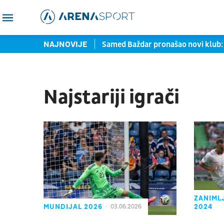
rtu zaustavljene u Torontu
NAJNOVIJE
Samed Baždar pronašao novi klub: 
Najstariji igrači
ZANIML
MUNDIJAL 2026
2024
03.06.2026