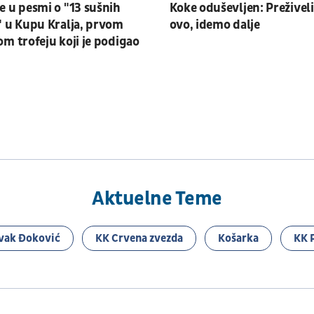
 u pesmi o "13 sušnih
Koke oduševljen: Preživeli
 u Kupu Kralja, prvom
ovo, idemo dalje
m trofeju koji je podigao
Aktuelne Teme
vak Đoković
KK Crvena zvezda
Košarka
KK 