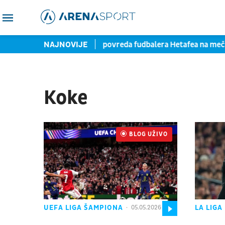
ala pred potpisom
NAJNOVIJE
Teška povreda fudbalera Hetafea na me
Koke
BLOG UŽIVO
UŽIVO
UEFA LIGA ŠAMPIONA
LA LIGA
05.05.2026