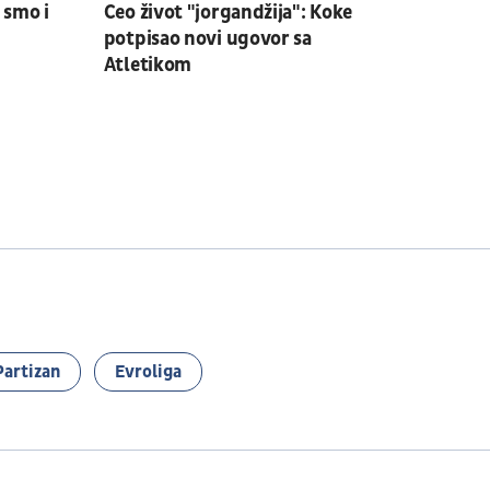
 smo i
Ceo život "jorgandžija": Koke
potpisao novi ugovor sa
Atletikom
Partizan
Evroliga