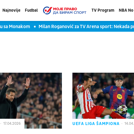
Najnovije
Fudbal
TV Program
NBA No 
ču sa Monakom
Milan Roganović za TV Arena sport: Nekada pr
UEFA LIGA ŠAMPIONA
17.04.2026
14.04