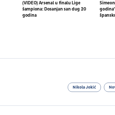
(VIDEO) Arsenal u finalu Lige
Simeone
šampiona: Dosanjan san dug 20
godina"
godina
špansko
Nikola Jokić
No