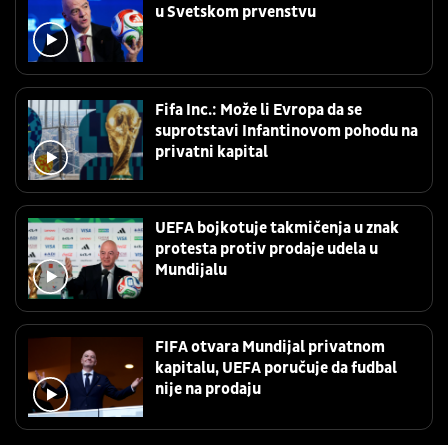
u Svetskom prvenstvu
Fifa Inc.: Može li Evropa da se
suprotstavi Infantinovom pohodu na
privatni kapital
UEFA bojkotuje takmičenja u znak
protesta protiv prodaje udela u
Mundijalu
FIFA otvara Mundijal privatnom
kapitalu, UEFA poručuje da fudbal
nije na prodaju