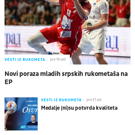
VESTI IZ RUKOMETA
pre 16 sati
Novi poraza mladih srpskih rukometaša na
EP
VESTI IZ RUKOMETA
pre 21 sat
Medalje (ni)su potvrda kvaliteta