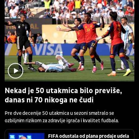
Nekad je 50 utakmica bilo previše,
danas ni 70 nikoga ne čudi
Pre dve decenije 50 utakmica u sezoni smatralo se
ozbiljnim rizikom za zdravlje igrača i kvalitet fudbala.
FIFA odustala od plana prodaje udela