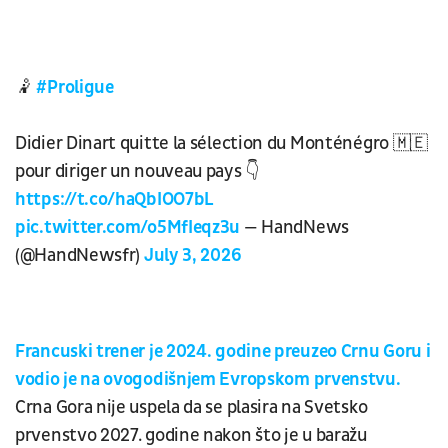
🤾
#Proligue
Didier Dinart quitte la sélection du Monténégro 🇲🇪
pour diriger un nouveau pays 👇
https://t.co/haQbIOO7bL
pic.twitter.com/o5MfIeqz3u
— HandNews
(@HandNewsfr)
July 3, 2026
Francuski trener je 2024. godine preuzeo Crnu Goru i
vodio je na ovogodišnjem Evropskom prvenstvu.
Crna Gora nije uspela da se plasira na Svetsko
prvenstvo 2027. godine nakon što je u baražu