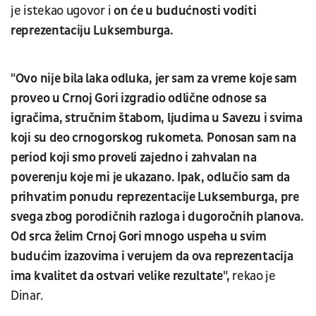
je istekao ugovor i
on će u budućnosti voditi
reprezentaciju Luksemburga.
"Ovo nije bila laka odluka, jer sam za vreme koje sam
proveo u Crnoj Gori izgradio odlične odnose sa
igračima, stručnim štabom, ljudima u Savezu i svima
koji su deo crnogorskog rukometa. Ponosan sam na
period koji smo proveli zajedno i zahvalan na
poverenju koje mi je ukazano. Ipak, odlučio sam da
prihvatim ponudu reprezentacije Luksemburga, pre
svega zbog porodičnih razloga i dugoročnih planova.
Od srca želim Crnoj Gori mnogo uspeha u svim
budućim izazovima i verujem da ova reprezentacija
ima kvalitet da ostvari velike rezultate",
rekao je
Dinar.