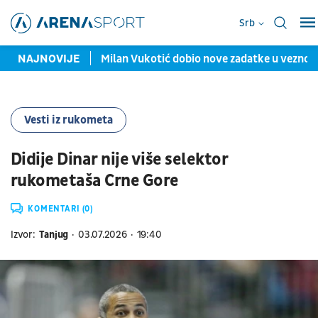
Srb
vomeč sa Hetafeom
NAJNOVIJE
Milan Vukotić dobio nove zadatke u veznom 
Vesti iz rukometa
Didije Dinar nije više selektor
rukometaša Crne Gore
KOMENTARI (0)
Izvor:
Tanjug
03.07.2026
19:40