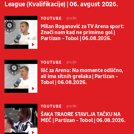
League (Kvalifikacije) | 06. avgust 2026.
YOUTUBE
pre 8h
Milan Roganović za TV Arena sport:
Znači nam kad ne primimo gol |
Partizan - Tobol | 06.08.2026.
YOUTUBE
pre 8h
Ilić za Arenu: Na momente odlično,
ali ima sitnih grešaka | Partizan -
Tobol | 06.08.2026.
YOUTUBE
pre 9h
ŠAKA TRAORE STAVLJA TAČKU NA
MEČ | Partizan - Tobol | 06.08.2026.