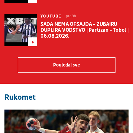
YOUTUBE
pre 9h
SADA NEMA OFSAJDA - ZUBAIRU
DUPLIRA VOĐSTVO | Partizan - Tobol |
06.08.2026.
Pogledaj sve
Rukomet