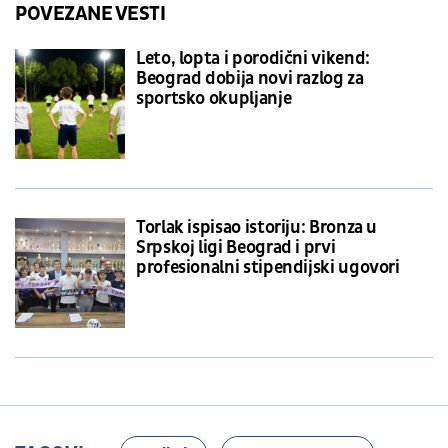
POVEZANE VESTI
Leto, lopta i porodični vikend:
Beograd dobija novi razlog za
sportsko okupljanje
Torlak ispisao istoriju: Bronza u
Srpskoj ligi Beograd i prvi
profesionalni stipendijski ugovori