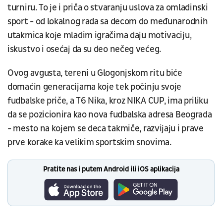
turniru. To je i priča o stvaranju uslova za omladinski
sport - od lokalnog rada sa decom do međunarodnih
utakmica koje mladim igračima daju motivaciju,
iskustvo i osećaj da su deo nečeg većeg.
Ovog avgusta, tereni u Glogonjskom ritu biće
domaćin generacijama koje tek počinju svoje
fudbalske priče, a T6 Nika, kroz NIKA CUP, ima priliku
da se pozicionira kao nova fudbalska adresa Beograda
- mesto na kojem se deca takmiče, razvijaju i prave
prve korake ka velikim sportskim snovima.
Pratite nas i putem Android ili iOS aplikacija