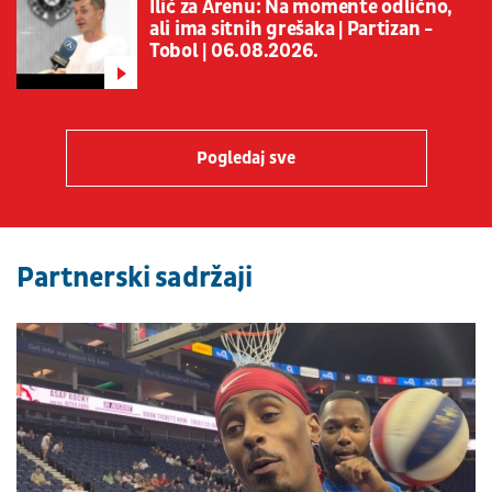
Ilić za Arenu: Na momente odlično,
ali ima sitnih grešaka | Partizan -
Tobol | 06.08.2026.
Pogledaj sve
Partnerski sadržaji