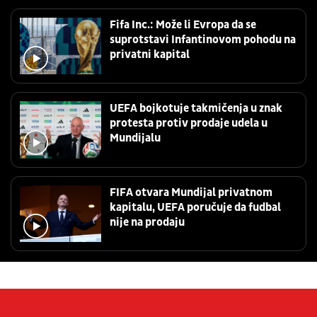
Fifa Inc.: Može li Evropa da se
suprotstavi Infantinovom pohodu na
privatni kapital
UEFA bojkotuje takmičenja u znak
protesta protiv prodaje udela u
Mundijalu
FIFA otvara Mundijal privatnom
kapitalu, UEFA poručuje da fudbal
nije na prodaju