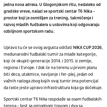
jedna nova adresa. U Glogonjskom ritu, nedaleko od
gradske vreve, nalazi se sportski centar T6 Nika -
prostor koji je osmišljen za trening, takmičenje i
razvoj mladih fudbalera u uslovima koji odgovaraju
ozbiljnom sportskom radu.
Upravo tu će se ovog avgusta održati
NIKA CUP 2026
,
međunarodni fudbalski turnir za mlađe kategorije,
koji će okupiti generacije 2014. i 2015. iz zemlje,
regiona i Evrope. I dok će na terenu u prvom planu
biti deca, utakmice, navijanje i fer-plej, jedan od
važnih razloga zbog kojih ovaj turnir ima potencijal
da raste jeste upravo infrastruktura koja ga dočekuje.
Sportski centar T6 Nika raspolaže sa osam fudbalskih
terena - šest sa prirodnom travom i dva sa