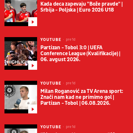
Kada deca zapevaju "Bože pravde" |
Srbija - Poljska | Euro 2026 U18
YOUTUBE
pre 1d
Partizan - Tobol 3:0 | UEFA
Conference League (Kvalifikacije) |
06. avgust 2026.
YOUTUBE
pre 1d
Milan Roganović za TV Arena sport:
Znači nam kad ne primimo gol |
Partizan - Tobol | 06.08.2026.
YOUTUBE
pre 1d