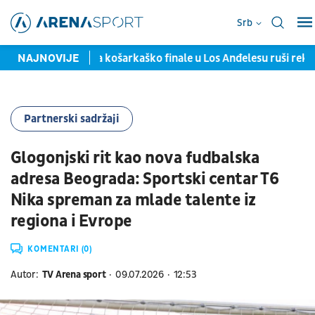
Srb
ima
NAJNOVIJE
Cene za košarkaško finale u Los Anđelesu ruši rekorde: S
Partnerski sadržaji
Glogonjski rit kao nova fudbalska
adresa Beograda: Sportski centar T6
Nika spreman za mlade talente iz
regiona i Evrope
KOMENTARI (0)
Autor:
TV Arena sport
09.07.2026
12:53