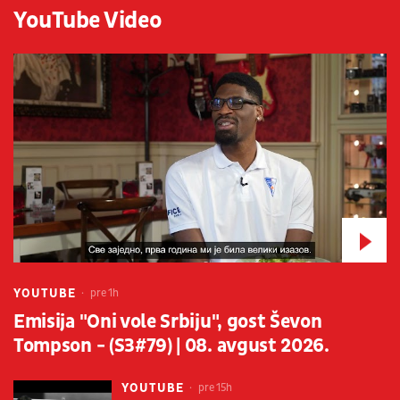
YouTube Video
YOUTUBE
pre 1h
Emisija "Oni vole Srbiju", gost Ševon
Tompson - (S3#79) | 08. avgust 2026.
YOUTUBE
pre 15h