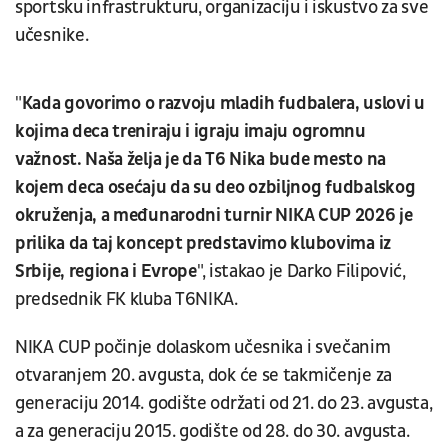
sportsku infrastrukturu, organizaciju i iskustvo za sve
učesnike.
"
Kada govorimo o razvoju mladih fudbalera, uslovi u
kojima deca treniraju i igraju imaju ogromnu
važnost. Naša želja je da T6 Nika bude mesto na
kojem deca osećaju da su deo ozbiljnog fudbalskog
okruženja, a međunarodni turnir NIKA CUP 2026 je
prilika da taj koncept predstavimo klubovima iz
Srbije, regiona i Evrope
", istakao je Darko Filipović,
predsednik FK kluba T6NIKA.
NIKA CUP počinje dolaskom učesnika i svečanim
otvaranjem 20. avgusta, dok će se takmičenje za
generaciju 2014. godište održati od 21. do 23. avgusta,
a za generaciju 2015. godište od 28. do 30. avgusta.