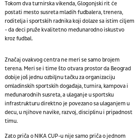
Tokom dva turnirska vikenda, Glogonjski rit će
postati mesto susreta mladih fudbalera, trenera,
roditelja i sportskih radnika koji dolaze sa istim ciljem
- da deci pruže kvalitetno međunarodno iskustvo
kroz fudbal.
Značaj ovakvog centra ne meri se samo brojem
terena. Meri se i time što otvara prostor da Beograd
dobije još jednu ozbiljnu tačku za organizaciju
omladinskih sportskih događaja, turnira, kampova i
međunarodnih susreta, a ulaganje u sportsku
infrastrukturu direktno je povezano sa ulaganjem u
decu, u njihove navike, razvoj, disciplinu i pripadnost
timu.
Zato priča o NIKA CUP-u nije samo priča o jednom