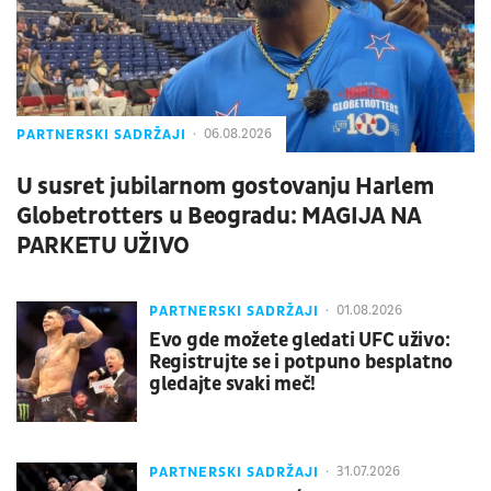
PARTNERSKI SADRŽAJI
06.08.2026
U susret jubilarnom gostovanju Harlem
Globetrotters u Beogradu: MAGIJA NA
PARKETU UŽIVO
PARTNERSKI SADRŽAJI
01.08.2026
Evo gde možete gledati UFC uživo:
Registrujte se i potpuno besplatno
gledajte svaki meč!
PARTNERSKI SADRŽAJI
31.07.2026