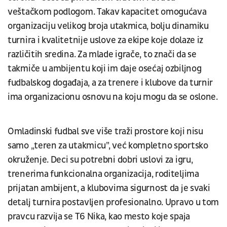
veštačkom podlogom. Takav kapacitet omogućava
organizaciju velikog broja utakmica, bolju dinamiku
turnira i kvalitetnije uslove za ekipe koje dolaze iz
različitih sredina. Za mlade igrače, to znači da se
takmiče u ambijentu koji im daje osećaj ozbiljnog
fudbalskog događaja, a za trenere i klubove da turnir
ima organizacionu osnovu na koju mogu da se oslone.
Omladinski fudbal sve više traži prostore koji nisu
samo „teren za utakmicu”, već kompletno sportsko
okruženje. Deci su potrebni dobri uslovi za igru,
trenerima funkcionalna organizacija, roditeljima
prijatan ambijent, a klubovima sigurnost da je svaki
detalj turnira postavljen profesionalno. Upravo u tom
pravcu razvija se T6 Nika, kao mesto koje spaja