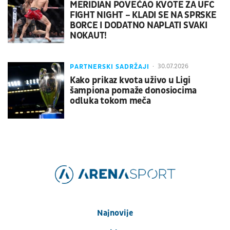
MERIDIAN POVEĆAO KVOTE ZA UFC
FIGHT NIGHT – KLADI SE NA SPRSKE
BORCE I DODATNO NAPLATI SVAKI
NOKAUT!
PARTNERSKI SADRŽAJI
30.07.2026
Kako prikaz kvota uživo u Ligi
šampiona pomaže donosiocima
odluka tokom meča
Najnovije