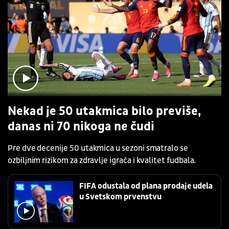
Nekad je 50 utakmica bilo previše,
danas ni 70 nikoga ne čudi
Pre dve decenije 50 utakmica u sezoni smatralo se
ozbiljnim rizikom za zdravlje igrača i kvalitet fudbala.
FIFA odustala od plana prodaje udela
u Svetskom prvenstvu