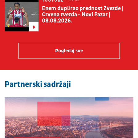
YOUTUBE
pre 18h
Enem duplirao prednost Zvezde |
Crvena zvezda - Novi Pazar |
08.08.2026.
Pogledaj sve
Partnerski sadržaji