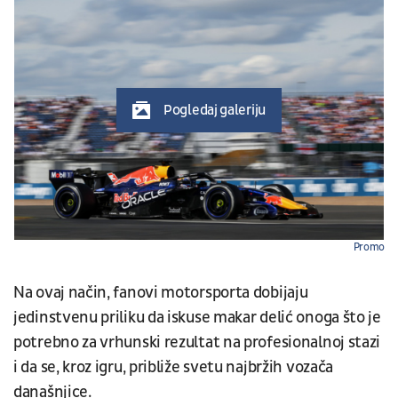
Pogledaj galeriju
Promo
Na ovaj način, fanovi motorsporta dobijaju
jedinstvenu priliku da iskuse makar delić onoga što je
potrebno za vrhunski rezultat na profesionalnoj stazi
i da se, kroz igru, približe svetu najbržih vozača
današnjice.