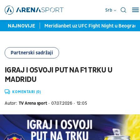
Srb
rali podijum
NAJNOVIJE
Meridianbet uz UFC Fight Night u Beogradu: Ne
Partnerski sadržaji
IGRAJ I OSVOJI PUT NA F1 TRKU U
MADRIDU
KOMENTARI (0)
Autor:
TV Arena sport
07.07.2026
12:05