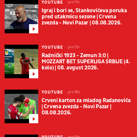
YOUTUBE
pre 17h
Igraj i bori se, Stankovićeva poruka
pred utakmicu sezone | Crvena
zvezda - Novi Pazar | 08.08.2026.
YOUTUBE
pre 17h
Radnički 1923 - Zemun 3:0 |
MOZZART BET SUPERLIGA SRBIJE (4.
kolo) | 08. avgust 2026.
YOUTUBE
pre 18h
Crveni karton za mladog Radanovića
| Crvena zvezda - Novi Pazar |
08.08.2026.