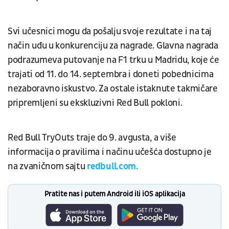
Svi učesnici mogu da pošalju svoje rezultate i na taj
način uđu u konkurenciju za nagrade. Glavna nagrada
podrazumeva putovanje na F1 trku u Madridu, koje će
trajati od 11. do 14. septembra i doneti pobednicima
nezaboravno iskustvo. Za ostale istaknute takmičare
pripremljeni su ekskluzivni Red Bull pokloni.
Red Bull TryOuts traje do 9. avgusta, a više
informacija o pravilima i načinu učešća dostupno je
na zvaničnom sajtu
redbull.com.
Pratite nas i putem Android ili iOS aplikacija