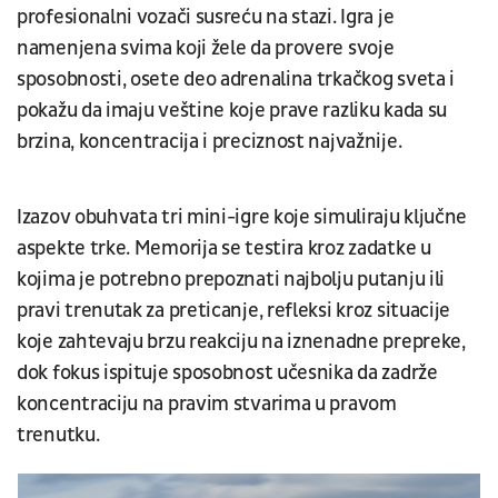
profesionalni vozači susreću na stazi. Igra je
namenjena svima koji žele da provere svoje
sposobnosti, osete deo adrenalina trkačkog sveta i
pokažu da imaju veštine koje prave razliku kada su
brzina, koncentracija i preciznost najvažnije.
Izazov obuhvata tri mini-igre koje simuliraju ključne
aspekte trke. Memorija se testira kroz zadatke u
kojima je potrebno prepoznati najbolju putanju ili
pravi trenutak za preticanje, refleksi kroz situacije
koje zahtevaju brzu reakciju na iznenadne prepreke,
dok fokus ispituje sposobnost učesnika da zadrže
koncentraciju na pravim stvarima u pravom
trenutku.