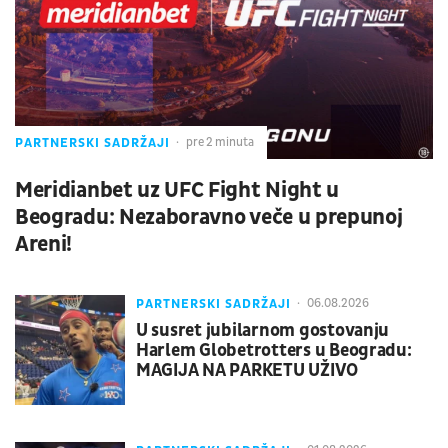
PARTNERSKI SADRŽAJI
pre 2 minuta
Meridianbet uz UFC Fight Night u
Beogradu: Nezaboravno veče u prepunoj
Areni!
PARTNERSKI SADRŽAJI
06.08.2026
U susret jubilarnom gostovanju
Harlem Globetrotters u Beogradu:
MAGIJA NA PARKETU UŽIVO