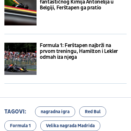
fantastičnog Kimija Antonelija u
Belgiji, Ferštapen ga pratio
Formula 1: Ferštapen najbrži na
prvom treningu, Hamilton i Lekler
odmah iza njega
TAGOVI:
nagradna igra
Red Bul
Formula 1
Velika nagrada Madrida