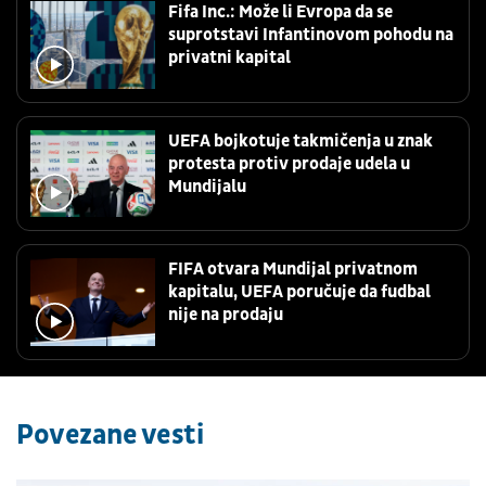
Fifa Inc.: Može li Evropa da se
suprotstavi Infantinovom pohodu na
privatni kapital
UEFA bojkotuje takmičenja u znak
protesta protiv prodaje udela u
Mundijalu
FIFA otvara Mundijal privatnom
kapitalu, UEFA poručuje da fudbal
nije na prodaju
Povezane vesti