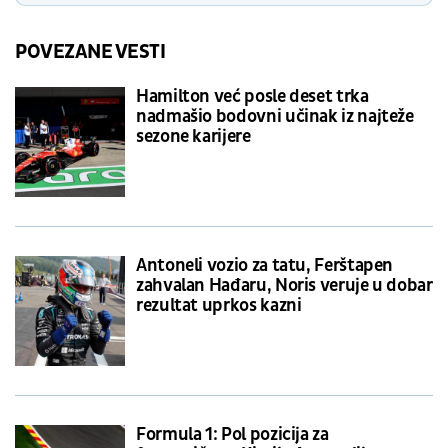
POVEZANE VESTI
Hamilton već posle deset trka
nadmašio bodovni učinak iz najteže
sezone karijere
Antoneli vozio za tatu, Ferštapen
zahvalan Hađaru, Noris veruje u dobar
rezultat uprkos kazni
Formula 1: Pol pozicija za