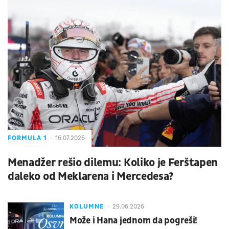
FORMULA 1
16.07.2026
Menadžer rešio dilemu: Koliko je Ferštapen
daleko od Meklarena i Mercedesa?
KOLUMNE
29.06.2026
Može i Hana jednom da pogreši!